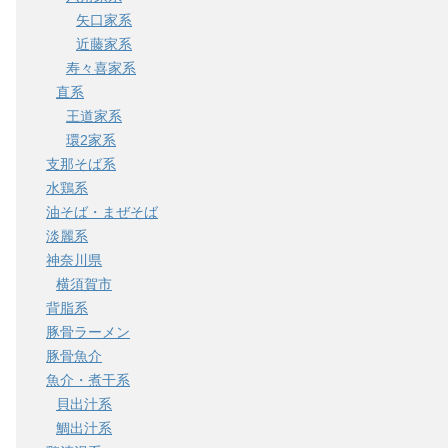
矢口家系
近藤家系
寿々喜家系
直系
王道家系
環2家系
支那そば系
水鶏系
油そば・まぜそば
淡麗系
神奈川県
横須賀市
背脂系
豚骨ラーメン
豚骨魚介
魚介・煮干系
貝出汁系
鯛出汁系