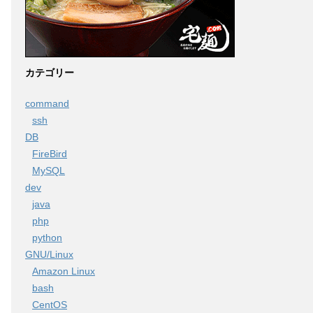
カテゴリー
command
ssh
DB
FireBird
MySQL
dev
java
php
python
GNU/Linux
Amazon Linux
bash
CentOS