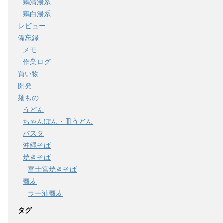
鶏清湯系
鶏白湯系
レビュー
備忘録
メモ
作業ログ
買い物
開発
麺もの
うどん
ちゃんぽん・皿うどん
パスタ
沖縄そば
焼きそば
富士宮焼きそば
蕎麦
ラー油蕎麦
タグ