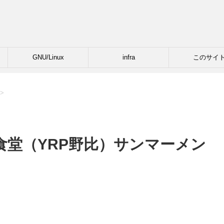
GNU/Linux
infra
このサイ
>
食堂（YRP野比）サンマーメン