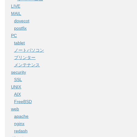
LIVE
MAIL
dovecot
postfix
PC
tablet
ノートパソコン
プリンター
メンテナンス
security
SSL
UNIX
AIX
FreeBSD
web
apache
nginx
redash