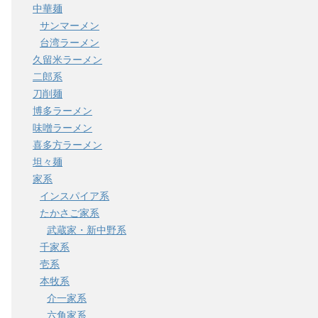
中華麺
サンマーメン
台湾ラーメン
久留米ラーメン
二郎系
刀削麺
博多ラーメン
味噌ラーメン
喜多方ラーメン
坦々麺
家系
インスパイア系
たかさご家系
武蔵家・新中野系
千家系
壱系
本牧系
介一家系
六角家系