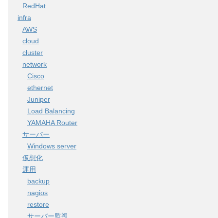
RedHat
infra
AWS
cloud
cluster
network
Cisco
ethernet
Juniper
Load Balancing
YAMAHA Router
サーバー
Windows server
仮想化
運用
backup
nagios
restore
サーバー監視