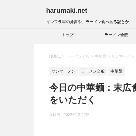
harumaki.net
インフラ屋の覚書や、ラーメン食べある記とか。
トップ
ラーメン全般
HOME
>
ラーメン全般
>
中華麺
>
サンマーメン
サンマーメン
ラーメン全般
中華麺
今日の中華麺：末広
をいただく
投稿日：2022年12月2日