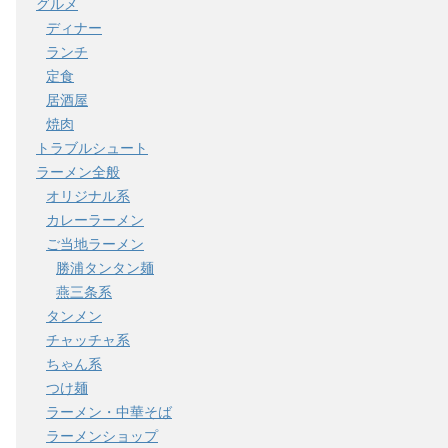
グルメ
ディナー
ランチ
定食
居酒屋
焼肉
トラブルシュート
ラーメン全般
オリジナル系
カレーラーメン
ご当地ラーメン
勝浦タンタン麺
燕三条系
タンメン
チャッチャ系
ちゃん系
つけ麺
ラーメン・中華そば
ラーメンショップ