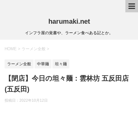
harumaki.net
インフラ屋の覚書や、ラーメン食べある記とか。
HOME
>
ラーメン全般
>
ラーメン全般
中華麺
坦々麺
【閉店】今日の坦々麺：雲林坊 五反田店
(五反田)
投稿日：2022年10月12日