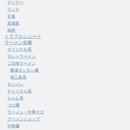
ディナー
ランチ
定食
居酒屋
焼肉
トラブルシュート
ラーメン全般
オリジナル系
カレーラーメン
ご当地ラーメン
勝浦タンタン麺
燕三条系
タンメン
チャッチャ系
ちゃん系
つけ麺
ラーメン・中華そば
ラーメンショップ
中華麺