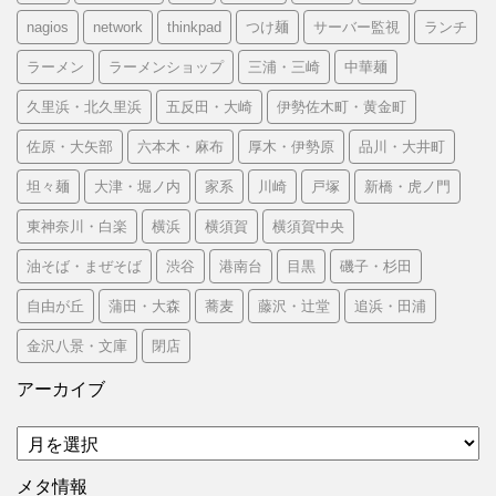
nagios
network
thinkpad
つけ麺
サーバー監視
ランチ
ラーメン
ラーメンショップ
三浦・三崎
中華麺
久里浜・北久里浜
五反田・大崎
伊勢佐木町・黄金町
佐原・大矢部
六本木・麻布
厚木・伊勢原
品川・大井町
坦々麺
大津・堀ノ内
家系
川崎
戸塚
新橋・虎ノ門
東神奈川・白楽
横浜
横須賀
横須賀中央
油そば・まぜそば
渋谷
港南台
目黒
磯子・杉田
自由が丘
蒲田・大森
蕎麦
藤沢・辻堂
追浜・田浦
金沢八景・文庫
閉店
アーカイブ
ア
ー
カ
メタ情報