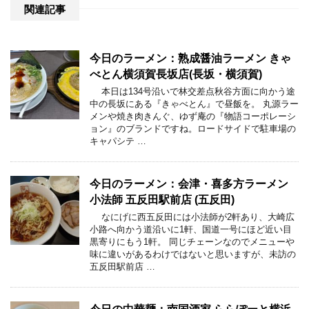
関連記事
今日のラーメン：熟成醤油ラーメン きゃ
べとん横須賀長坂店(長坂・横須賀)
本日は134号沿いで林交差点秋谷方面に向かう途
中の長坂にある『きゃべとん』で昼飯を。 丸源ラー
メンや焼き肉きんぐ、ゆず庵の『物語コーポレーシ
ョン』のブランドですね。ロードサイドで駐車場の
キャパシテ …
今日のラーメン：会津・喜多方ラーメン
小法師 五反田駅前店 (五反田)
なにげに西五反田には小法師が2軒あり、大崎広
小路へ向かう道沿いに1軒、国道一号にほど近い目
黒寄りにもう1軒。 同じチェーンなのでメニューや
味に違いがあるわけではないと思いますが、未訪の
五反田駅前店 …