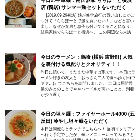
今日の中華麺：南国酒家 ららぽーと横浜
店 (鴨居) サンマー麺セットをいただく
[2019.09.29初訪] 娘が修学旅行の買い出しにかこ
つけて『ららぽーとで服を買いたい！』などと言い
出し、なぜか女房と息子も付いてくることになり、
結局家族でららぽーと横浜へ。 この周辺なら未訪
…
今日のラーメン：鶏喰 (横浜 吉野町) 人気
を裏付ける気配りとクオリティ！！
昨日に続いて、またまた中華そば系です。 本日はラ
ーメン好きの友人と『おっさん二人で食べ歩く日(ウ
ァァ…)』でこちらを訪問しました。 土日は昼間営
業のみとのことでややハードルが高いことと、到着
が少々遅く …
今日の坦々麺：ファイヤーホール4000 (五
反田) 冷やし坦々麺をいただく
本日は同僚らとランチでこちらへ！ 当初イタリアン
へ行く予定でしたが、辛いメニューいってみる？と