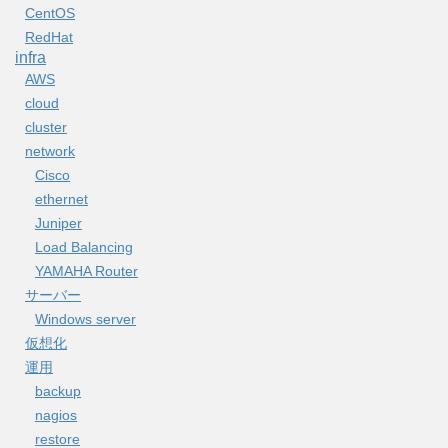
CentOS
RedHat
infra
AWS
cloud
cluster
network
Cisco
ethernet
Juniper
Load Balancing
YAMAHA Router
サーバー
Windows server
仮想化
運用
backup
nagios
restore