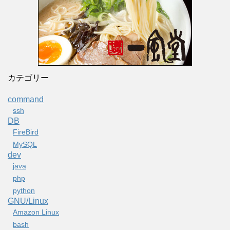
カテゴリー
command
ssh
DB
FireBird
MySQL
dev
java
php
python
GNU/Linux
Amazon Linux
bash