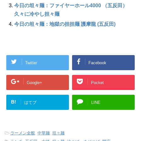
今日の坦々麺：ファイヤーホール4000 （五反田）
久々に冷やし担々麺
今日の坦々麺：地獄の担担麺 護摩龍 (五反田)
Twitter
Facebook
Google+
Pocket
B!
はてブ
LINE
-
ラーメン全般
,
中華麺
,
坦々麺