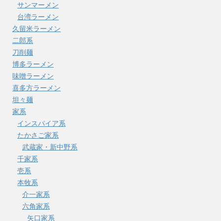
サンマーメン
台湾ラーメン
久留米ラーメン
二郎系
刀削麺
博多ラーメン
味噌ラーメン
喜多方ラーメン
坦々麺
家系
インスパイア系
たかさご家系
武蔵家・新中野系
千家系
壱系
本牧系
介一家系
六角家系
矢口家系