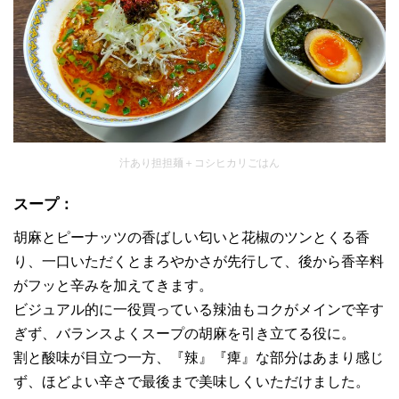
汁あり担担麺＋コシヒカリごはん
スープ：
胡麻とピーナッツの香ばしい匂いと花椒のツンとくる香
り、一口いただくとまろやかさが先行して、後から香辛料
がフッと辛みを加えてきます。
ビジュアル的に一役買っている辣油もコクがメインで辛す
ぎず、バランスよくスープの胡麻を引き立てる役に。
割と酸味が目立つ一方、『辣』『痺』な部分はあまり感じ
ず、ほどよい辛さで最後まで美味しくいただけました。