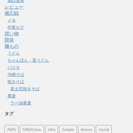
鶏白湯系
レビュー
備忘録
メモ
作業ログ
買い物
開発
麺もの
うどん
ちゃんぽん・皿うどん
パスタ
沖縄そば
焼きそば
富士宮焼きそば
蕎麦
ラー油蕎麦
タグ
AWS
GNU/Linux
infra
Juniper
lenovo
mysql