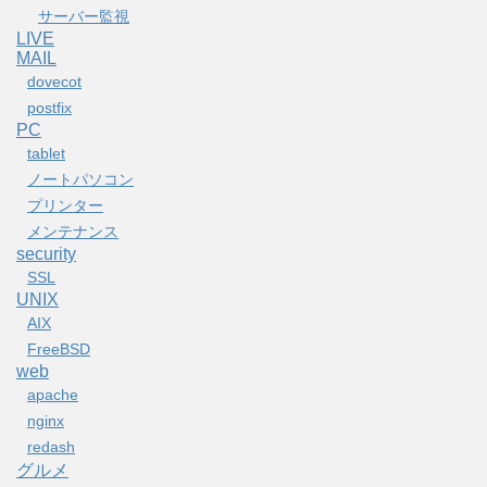
サーバー監視
LIVE
MAIL
dovecot
postfix
PC
tablet
ノートパソコン
プリンター
メンテナンス
security
SSL
UNIX
AIX
FreeBSD
web
apache
nginx
redash
グルメ