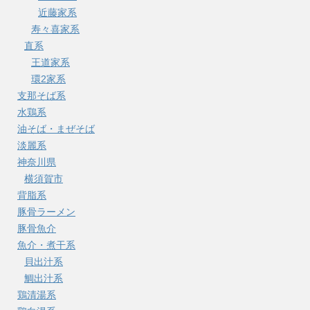
近藤家系
寿々喜家系
直系
王道家系
環2家系
支那そば系
水鶏系
油そば・まぜそば
淡麗系
神奈川県
横須賀市
背脂系
豚骨ラーメン
豚骨魚介
魚介・煮干系
貝出汁系
鯛出汁系
鶏清湯系