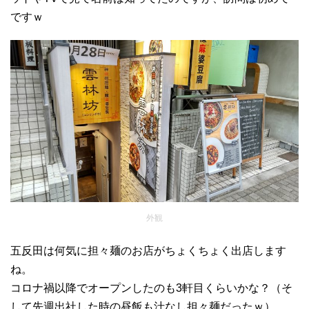
ですｗ
外観
五反田は何気に担々麺のお店がちょくちょく出店します
ね。
コロナ禍以降でオープンしたのも3軒目くらいかな？（そ
して先週出社した時の昼飯も汁なし担々麺だったｗ）