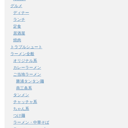
グルメ
ディナー
ランチ
定食
居酒屋
焼肉
トラブルシュート
ラーメン全般
オリジナル系
カレーラーメン
ご当地ラーメン
勝浦タンタン麺
燕三条系
タンメン
チャッチャ系
ちゃん系
つけ麺
ラーメン・中華そば