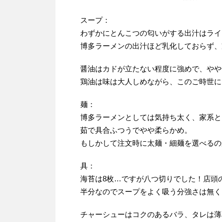
スープ：
わずかにとんこつの匂いがする出汁はライ
博多ラーメンの出汁ほど乳化しておらず、
醤油はカドが立たない程度に強めで、やや
鶏油は味は大人しめながら、このご時世に
麺：
博多ラーメンとしては気持ち太く、家系と
茹で具合ふつうでやや柔らかめ。
もしかして注文時に太麺・細麺を選べるの
具：
海苔は8枚…ですが八つ切りでした！店頭の
半分なのでスープをよく吸う分強さは無く
チャーシューはコクのあるバラ、タレは薄