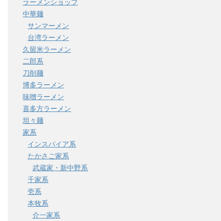
ラーメンショップ
中華麺
サンマーメン
台湾ラーメン
久留米ラーメン
二郎系
刀削麺
博多ラーメン
味噌ラーメン
喜多方ラーメン
坦々麺
家系
インスパイア系
たかさご家系
武蔵家・新中野系
千家系
壱系
本牧系
介一家系