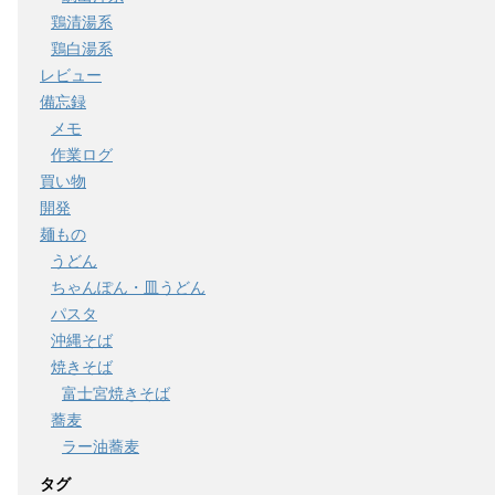
鶏清湯系
鶏白湯系
レビュー
備忘録
メモ
作業ログ
買い物
開発
麺もの
うどん
ちゃんぽん・皿うどん
パスタ
沖縄そば
焼きそば
富士宮焼きそば
蕎麦
ラー油蕎麦
タグ