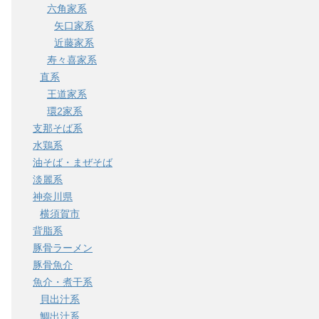
六角家系
矢口家系
近藤家系
寿々喜家系
直系
王道家系
環2家系
支那そば系
水鶏系
油そば・まぜそば
淡麗系
神奈川県
横須賀市
背脂系
豚骨ラーメン
豚骨魚介
魚介・煮干系
貝出汁系
鯛出汁系