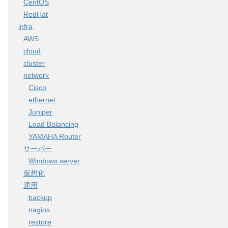
CentOS
RedHat
infra
AWS
cloud
cluster
network
Cisco
ethernet
Juniper
Load Balancing
YAMAHA Router
サーバー
Windows server
仮想化
運用
backup
nagios
restore