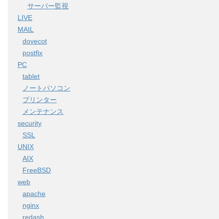
サーバー監視
LIVE
MAIL
dovecot
postfix
PC
tablet
ノートパソコン
プリンター
メンテナンス
security
SSL
UNIX
AIX
FreeBSD
web
apache
nginx
redash