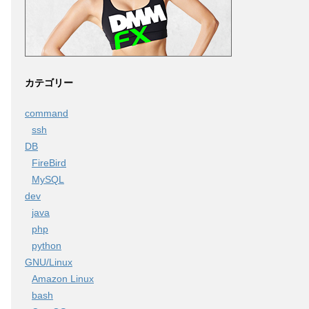
カテゴリー
command
ssh
DB
FireBird
MySQL
dev
java
php
python
GNU/Linux
Amazon Linux
bash