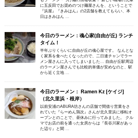
に五反田でお奨めのつけ麺屋さんを、ということで
『浜屋』『きみはん』の2店舗を教えてもらい、本
日はきみはん …
今日のラーメン：魂心家(自由が丘) ランチ
タイム！
半年ぶりくらいに自由が丘の魂心屋です。 なんとな
く家系を食べたくなったので、二日連チャンでラー
メン屋さんに入ってしまいました… 自由が丘駅周辺
のラーメン屋さんでも比較的単価が安めなのと、駅
から近く立地 …
今日のラーメン： Ramen Kz [ケイジ]
（北久里浜・根岸）
以前安浦のABURA坊さんの店舗で間借り営業をさ
れていた『らーめん鶏次』さんが北久里浜に移転オ
ープンとのことで、昼休みに行ってみました。 クル
マでお店の前を通った女房からは『長谷川家があっ
た辺り』と聞 …