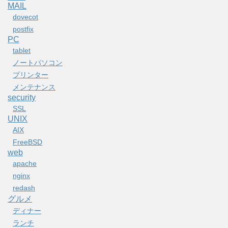
MAIL
dovecot
postfix
PC
tablet
ノートパソコン
プリンター
メンテナンス
security
SSL
UNIX
AIX
FreeBSD
web
apache
nginx
redash
グルメ
ディナー
ランチ