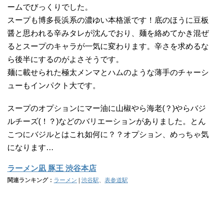
ームでびっくりでした。
スープも博多長浜系の濃ゆい本格派です！底のほうに豆板
醤と思われる辛みタレが沈んでおり、麺を絡めてかき混ぜ
るとスープのキャラが一気に変わります。辛さを求めるな
ら後半にするのがよさそうです。
麺に載せられた極太メンマとハムのような薄手のチャーシ
ューもインパクト大です。
スープのオプションにマー油に山椒やら海老(？)やらバジ
ルチーズ(！？)などのバリエーションがありました。とん
こつにバジルとはこれ如何に？？オプション、めっちゃ気
になります…
ラーメン凪 豚王 渋谷本店
関連ランキング：
ラーメン
|
渋谷駅
、
表参道駅