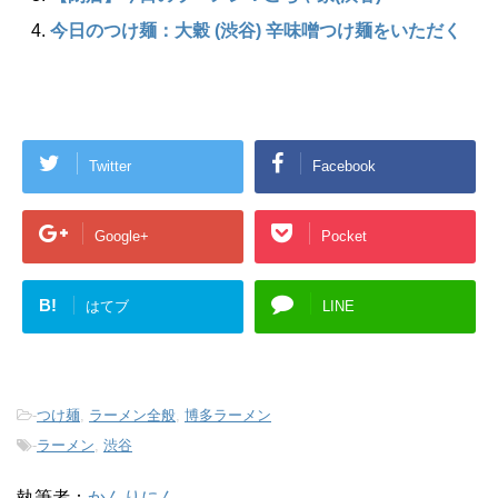
今日のつけ麺：大穀 (渋谷) 辛味噌つけ麺をいただく
Twitter
Facebook
Google+
Pocket
B!
はてブ
LINE
-
つけ麺
,
ラーメン全般
,
博多ラーメン
-
ラーメン
,
渋谷
執筆者：
かんりにん