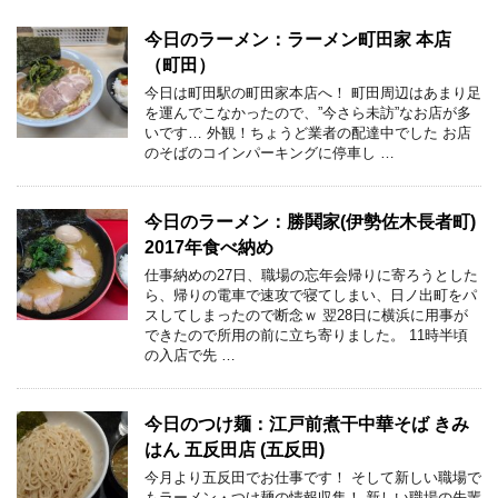
今日のラーメン：ラーメン町田家 本店
（町田）
今日は町田駅の町田家本店へ！ 町田周辺はあまり足
を運んでこなかったので、”今さら未訪”なお店が多
いです… 外観！ちょうど業者の配達中でした お店
のそばのコインパーキングに停車し …
今日のラーメン：勝鬨家(伊勢佐木長者町)
2017年食べ納め
仕事納めの27日、職場の忘年会帰りに寄ろうとした
ら、帰りの電車で速攻で寝てしまい、日ノ出町をパ
スしてしまったので断念ｗ 翌28日に横浜に用事が
できたので所用の前に立ち寄りました。 11時半頃
の入店で先 …
今日のつけ麺：江戸前煮干中華そば きみ
はん 五反田店 (五反田)
今月より五反田でお仕事です！ そして新しい職場で
もラーメン・つけ麺の情報収集！ 新しい職場の先輩