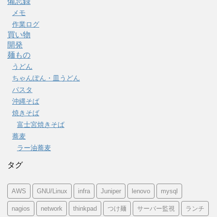
備忘録
メモ
作業ログ
買い物
開発
麺もの
うどん
ちゃんぽん・皿うどん
パスタ
沖縄そば
焼きそば
富士宮焼きそば
蕎麦
ラー油蕎麦
タグ
AWS
GNU/Linux
infra
Juniper
lenovo
mysql
nagios
network
thinkpad
つけ麺
サーバー監視
ランチ