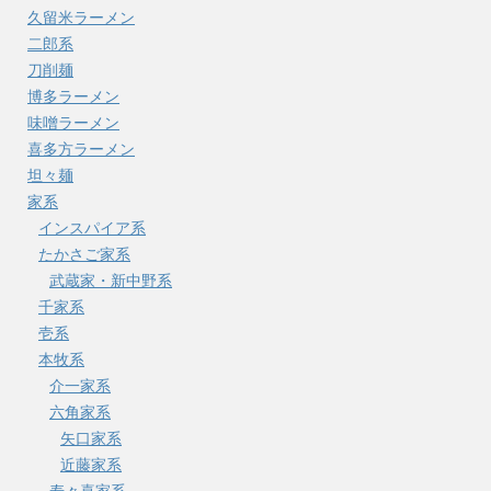
久留米ラーメン
二郎系
刀削麺
博多ラーメン
味噌ラーメン
喜多方ラーメン
坦々麺
家系
インスパイア系
たかさご家系
武蔵家・新中野系
千家系
壱系
本牧系
介一家系
六角家系
矢口家系
近藤家系
寿々喜家系