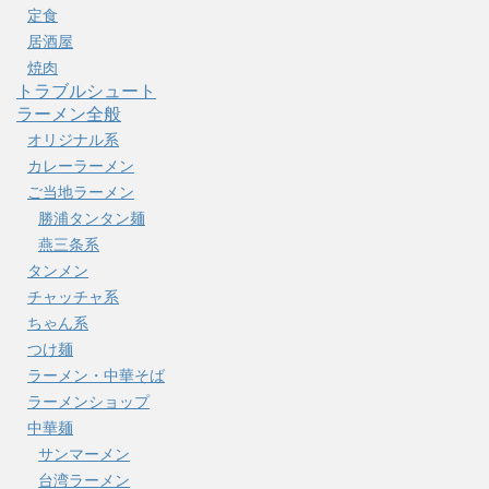
定食
居酒屋
焼肉
トラブルシュート
ラーメン全般
オリジナル系
カレーラーメン
ご当地ラーメン
勝浦タンタン麺
燕三条系
タンメン
チャッチャ系
ちゃん系
つけ麺
ラーメン・中華そば
ラーメンショップ
中華麺
サンマーメン
台湾ラーメン