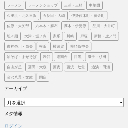
ラーメン
ラーメンショップ
三浦・三崎
中華麺
久里浜・北久里浜
五反田・大崎
伊勢佐木町・黄金町
佐原・大矢部
六本木・麻布
厚木・伊勢原
品川・大井町
坦々麺
大津・堀ノ内
家系
川崎
戸塚
新橋・虎ノ門
東神奈川・白楽
横浜
横須賀
横須賀中央
油そば・まぜそば
渋谷
港南台
目黒
磯子・杉田
自由が丘
蒲田・大森
蕎麦
藤沢・辻堂
追浜・田浦
金沢八景・文庫
閉店
アーカイブ
ア
ー
カ
メタ情報
イ
ブ
ログイン