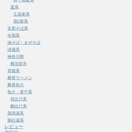
直系
王道家系
環2家系
支那そば系
水鶏系
油そば・まぜそば
淡麗系
神奈川県
横須賀市
背脂系
豚骨ラーメン
豚骨魚介
魚介・煮干系
貝出汁系
鯛出汁系
鶏清湯系
鶏白湯系
レビュー