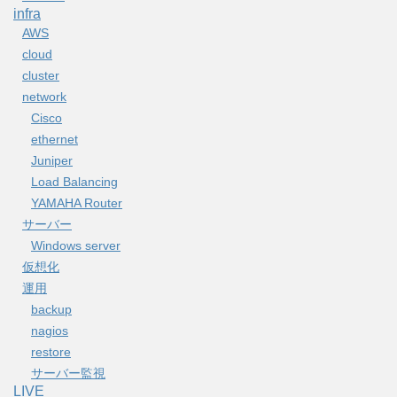
infra
AWS
cloud
cluster
network
Cisco
ethernet
Juniper
Load Balancing
YAMAHA Router
サーバー
Windows server
仮想化
運用
backup
nagios
restore
サーバー監視
LIVE