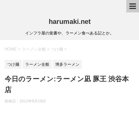
harumaki.net
インフラ屋の覚書や、ラーメン食べある記とか。
HOME
>
ラーメン全般
>
つけ麺
>
つけ麺
ラーメン全般
博多ラーメン
今日のラーメン:ラーメン凪 豚王 渋谷本
店
投稿日：2012年9月19日