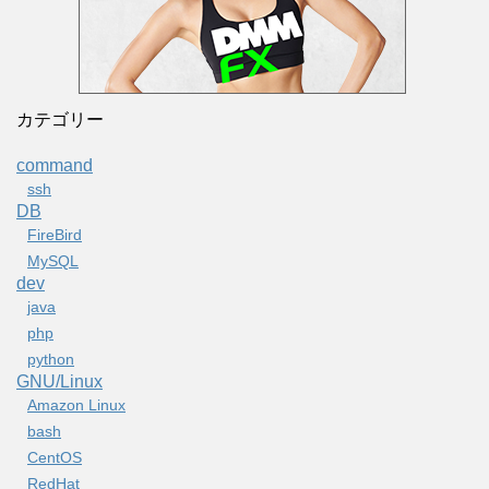
カテゴリー
command
ssh
DB
FireBird
MySQL
dev
java
php
python
GNU/Linux
Amazon Linux
bash
CentOS
RedHat