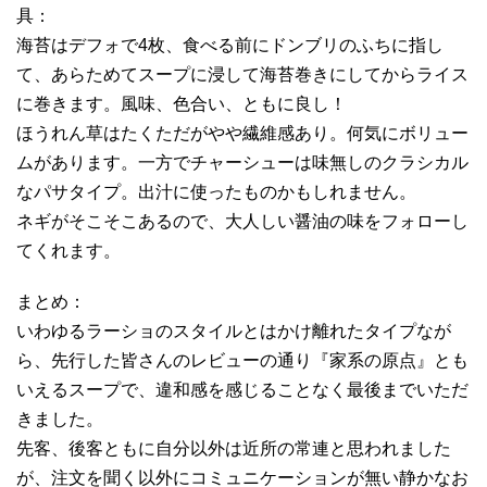
具：
海苔はデフォで4枚、食べる前にドンブリのふちに指し
て、あらためてスープに浸して海苔巻きにしてからライス
に巻きます。風味、色合い、ともに良し！
ほうれん草はたくただがやや繊維感あり。何気にボリュー
ムがあります。一方でチャーシューは味無しのクラシカル
なパサタイプ。出汁に使ったものかもしれません。
ネギがそこそこあるので、大人しい醤油の味をフォローし
てくれます。
まとめ：
いわゆるラーショのスタイルとはかけ離れたタイプなが
ら、先行した皆さんのレビューの通り『家系の原点』とも
いえるスープで、違和感を感じることなく最後までいただ
きました。
先客、後客ともに自分以外は近所の常連と思われました
が、注文を聞く以外にコミュニケーションが無い静かなお