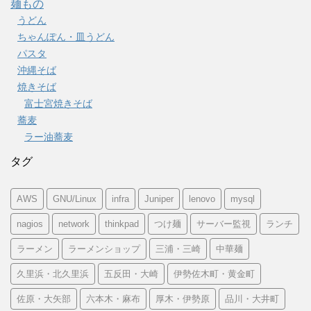
麺もの
うどん
ちゃんぽん・皿うどん
パスタ
沖縄そば
焼きそば
富士宮焼きそば
蕎麦
ラー油蕎麦
タグ
AWS
GNU/Linux
infra
Juniper
lenovo
mysql
nagios
network
thinkpad
つけ麺
サーバー監視
ランチ
ラーメン
ラーメンショップ
三浦・三崎
中華麺
久里浜・北久里浜
五反田・大崎
伊勢佐木町・黄金町
佐原・大矢部
六本木・麻布
厚木・伊勢原
品川・大井町