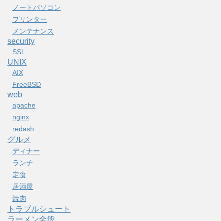
ノートパソコン
プリンター
メンテナンス
security
SSL
UNIX
AIX
FreeBSD
web
apache
nginx
redash
グルメ
ディナー
ランチ
定食
居酒屋
焼肉
トラブルシュート
ラーメン全般