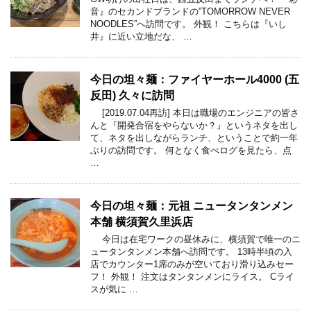
音』のセカンドブランドの”TOMORROW NEVER
NOODLES”へ訪問です。 外観！ こちらは『いし
井』に近い立地だな、 …
今日の坦々麺：ファイヤーホール4000 (五
反田) 久々に訪問
[2019.07.04再訪] 本日は職場のエンジニアの皆さ
んと『開発合宿をやらないか？』というネタを出し
て、ネタを出しながらランチ、ということで約一年
ぶりの訪問です。 何となく食べログを見たら、点
…
今日の坦々麺：元祖 ニュータンタンメン
本舗 横須賀久里浜店
今日は在宅ワークの昼休みに、横須賀で唯一のニ
ュータンタンメン本舗へ訪問です。 13時半頃の入
店でカウンター1席のみが空いており滑り込みセー
フ！ 外観！ 注文はタンタンメンにライス。 Cライ
スが気に …