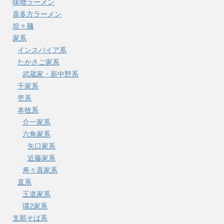
味噌ラーメン
喜多方ラーメン
坦々麺
家系
インスパイア系
たかさご家系
武蔵家・新中野系
千家系
壱系
本牧系
介一家系
六角家系
矢口家系
近藤家系
寿々喜家系
直系
王道家系
環2家系
支那そば系