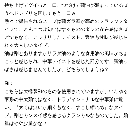
持ち上げてグイっと一口、つづけて鶏油が溜まっているほ
うへドンブリを回してもう一口ｗ
熱々で提供されるスープは鶏ガラ率が高めのクラシックタ
イプで、とんこつは匂いはするもののダシの存在感はさほ
どでもなく、アッサリしたテイスト。醤油も甘味が感じら
れる大人しいタイプ。
油は割とありますがサラダ油のような食用油の風味がちょ
こっと感じられ、中華テイストを感じた部分です。鶏油っ
ぽさは感じませんでしたが、どちらでしょうね？
麺：
こちらは大橋製麺のものを使用されていますが、いわゆる
家系の中太麺ではなく、トラディショナルな中華麺に近
い、『太くは無いが細くもなく、すこし縮れめ』なタイ
プ。割とカンスイ感を感じるクラシカルなものでした。麺
量はやや少量かな？