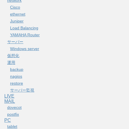
network
Cisco
ethernet
Juniper
Load Balancing
YAMAHA Router
サーバー
Windows server
仮想化
運用
backup
nagios
restore
サーバー監視
LIVE
MAIL
dovecot
postfix
PC
tablet