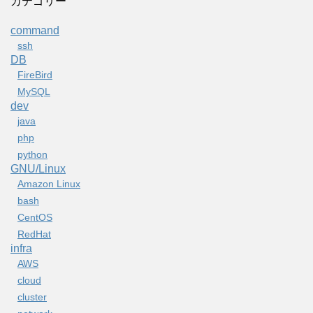
カテゴリー
command
ssh
DB
FireBird
MySQL
dev
java
php
python
GNU/Linux
Amazon Linux
bash
CentOS
RedHat
infra
AWS
cloud
cluster