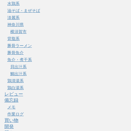
水鶏系
油そば・まぜそば
淡麗系
神奈川県
横須賀市
背脂系
豚骨ラーメン
豚骨魚介
魚介・煮干系
貝出汁系
鯛出汁系
鶏清湯系
鶏白湯系
レビュー
備忘録
メモ
作業ログ
買い物
開発