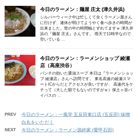
今日のラーメン：麺屋 庄太 (津久井浜)
シルバーウィーク中は忙しくて全くラーメン屋さん
に行けず、連休が明けてようやく食べ歩きの時間が
出来ました。世の中の時間軸とずれてますｗ 津久井
浜の『麺屋 庄太』さんです。 雨天で11時半なので
空いている …
今日のラーメン：ラーメンショップ 綾瀬
店（高座渋谷）
パンチの効いた醤油スープ 本日は『ラーメンショッ
プ 綾瀬店』さんへ訪問です。 東名高速の綾瀬スマ
ートICからだとアクセスが良いですが、 高速代をケ
チって（大した額でもないのですがｗ）保土ヶ谷バ
イパスの …
PREV
今日のラーメン：一風堂 五反田東口店 (五反田) 味噌
白丸をいただく
NEXT
今日のラーメン：ラーメン源絆家 (愛甲石田)