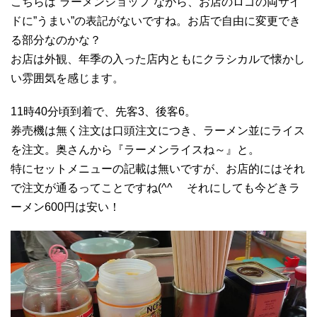
こちらは”ラーメンショップ”ながら、お店のロゴの両サイ
ドに”うまい”の表記がないですね。お店で自由に変更でき
る部分なのかな？
お店は外観、年季の入った店内ともにクラシカルで懐かし
い雰囲気を感じます。
11時40分頃到着で、先客3、後客6。
券売機は無く注文は口頭注文につき、ラーメン並にライス
を注文。奥さんから『ラーメンライスね～』と。
特にセットメニューの記載は無いですが、お店的にはそれ
で注文が通るってことですね(^^ゞ それにしても今どきラ
ーメン600円は安い！