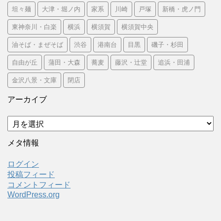
坦々麺
大津・堀ノ内
家系
川崎
戸塚
新橋・虎ノ門
東神奈川・白楽
横浜
横須賀
横須賀中央
油そば・まぜそば
渋谷
港南台
目黒
磯子・杉田
自由が丘
蒲田・大森
蕎麦
藤沢・辻堂
追浜・田浦
金沢八景・文庫
閉店
アーカイブ
ア
ー
カ
メタ情報
イ
ブ
ログイン
投稿フィード
コメントフィード
WordPress.org