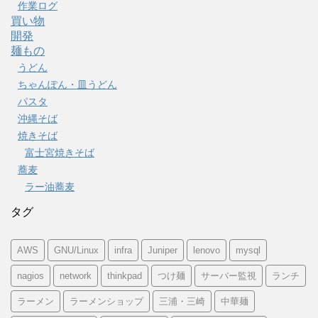
作業ログ
買い物
開発
麺もの
うどん
ちゃんぽん・皿うどん
パスタ
沖縄そば
焼きそば
富士宮焼きそば
蕎麦
ラー油蕎麦
タグ
AWS
GNU/Linux
infra
Juniper
lenovo
mysql
nagios
network
thinkpad
つけ麺
サーバー監視
ランチ
ラーメン
ラーメンショップ
三浦・三崎
中華麺