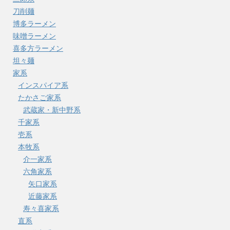
刀削麺
博多ラーメン
味噌ラーメン
喜多方ラーメン
坦々麺
家系
インスパイア系
たかさご家系
武蔵家・新中野系
千家系
壱系
本牧系
介一家系
六角家系
矢口家系
近藤家系
寿々喜家系
直系