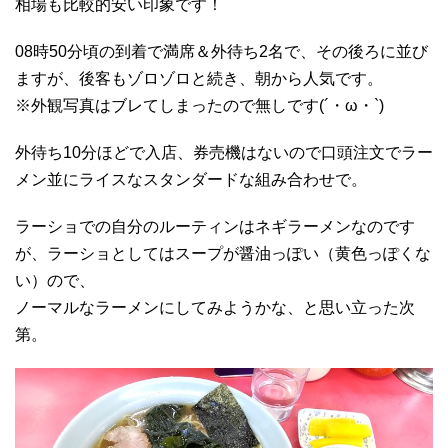
相場も比較的安い印象です！
08時50分頃の到着で満席＆外待ち2名で、その後ろに並び
ますが、後客もゾロゾロと続き、朝から人気です。
※外観写真はブレてしまったので無しです(´・ω・`)
外待ち10分ほどで入店、券売機はないので口頭注文でラー
メン並にライスなスタンダードな組み合わせで。
ラーショでの自分のルーティンはネギラーメンなのです
が、ラーショとしてはスープが醤油っぽい（黄色っぽくな
い）ので、
ノーマルなラーメンにしてみようかな、と思い立った次
第。