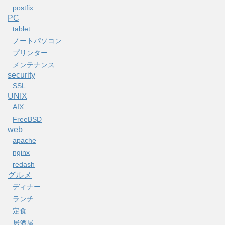
postfix
PC
tablet
ノートパソコン
プリンター
メンテナンス
security
SSL
UNIX
AIX
FreeBSD
web
apache
nginx
redash
グルメ
ディナー
ランチ
定食
居酒屋