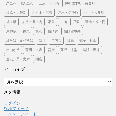
久里浜・北久里浜
五反田・大崎
伊勢佐木町・黄金町
佐原・大矢部
六本木・麻布
厚木・伊勢原
品川・大井町
坦々麺
大津・堀ノ内
家系
川崎
戸塚
新橋・虎ノ門
東神奈川・白楽
横浜
横須賀
横須賀中央
油そば・まぜそば
渋谷
港南台
目黒
磯子・杉田
自由が丘
蒲田・大森
蕎麦
藤沢・辻堂
追浜・田浦
金沢八景・文庫
閉店
アーカイブ
ア
ー
カ
メタ情報
イ
ブ
ログイン
投稿フィード
コメントフィード