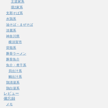
王道家系
環2家系
支那そば系
水鶏系
油そば・まぜそば
淡麗系
神奈川県
横須賀市
背脂系
豚骨ラーメン
豚骨魚介
魚介・煮干系
貝出汁系
鯛出汁系
鶏清湯系
鶏白湯系
レビュー
備忘録
メモ