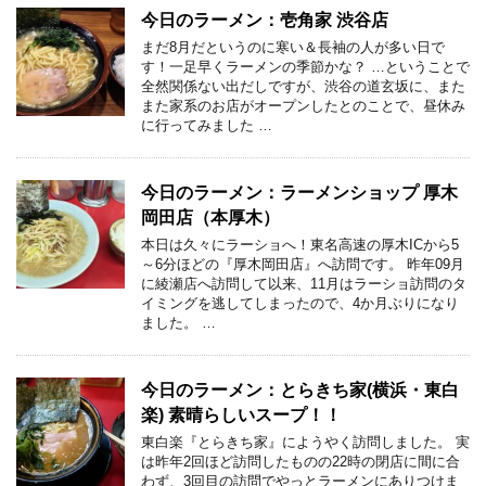
今日のラーメン：壱角家 渋谷店
まだ8月だというのに寒い＆長袖の人が多い日で
す！一足早くラーメンの季節かな？ …ということで
全然関係ない出だしですが、渋谷の道玄坂に、また
また家系のお店がオープンしたとのことで、昼休み
に行ってみました …
今日のラーメン：ラーメンショップ 厚木
岡田店（本厚木）
本日は久々にラーショへ！東名高速の厚木ICから5
～6分ほどの『厚木岡田店』へ訪問です。 昨年09月
に綾瀬店へ訪問して以来、11月はラーショ訪問のタ
イミングを逃してしまったので、4か月ぶりになり
ました。 …
今日のラーメン：とらきち家(横浜・東白
楽) 素晴らしいスープ！！
東白楽『とらきち家』にようやく訪問しました。 実
は昨年2回ほど訪問したものの22時の閉店に間に合
わず、3回目の訪問でやっとラーメンにありつけま