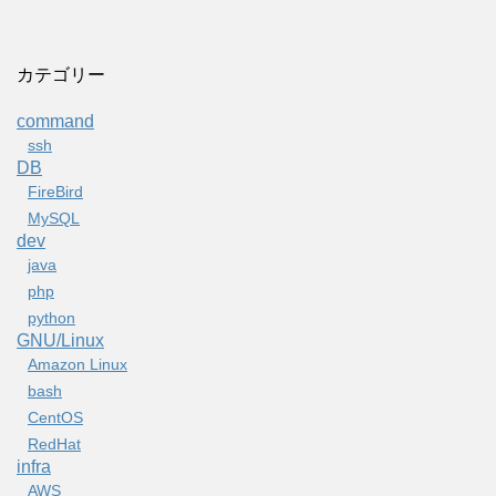
カテゴリー
command
ssh
DB
FireBird
MySQL
dev
java
php
python
GNU/Linux
Amazon Linux
bash
CentOS
RedHat
infra
AWS