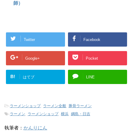
師）
Twitter
Facebook
Google+
Pocket
B!
はてブ
LINE
-
ラーメンショップ
,
ラーメン全般
,
豚骨ラーメン
-
ラーメン
,
ラーメンショップ
,
横浜
,
綱島・日吉
執筆者：
かんりにん