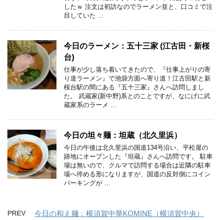
したｗ 注文は初訪なのでラーメン並と、口コミで注
目していた …
今日のラーメン：五十三家 (江古田・新桜
台)
仕事が少し落ち着いてきたので、『仕事上がりの寄
り道ラーメン』で池袋方面へ寄り道！江古田駅と新
桜台駅の間にある『五十三家』さんへ訪問しまし
た。 武蔵家(新中野)系とのことですが、なにげに武
蔵家系のラーメ …
今日の坦々麺：坦蔵（北久里浜）
今日の午後は北久里浜の国道134号沿い、平松屋の
跡地にオープンした『坦蔵』さんへ訪問です。 駐車
場は無いので、クルマで訪問する場合は近隣の駐車
場へ停める形になりますが、国道の反対側にコイン
パーキングが …
PREV
今日の和え麺：横須賀中華KOMINE（横須賀中央）