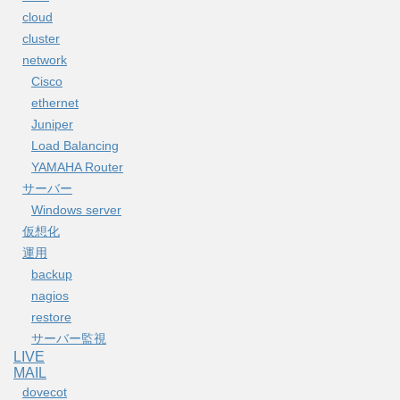
cloud
cluster
network
Cisco
ethernet
Juniper
Load Balancing
YAMAHA Router
サーバー
Windows server
仮想化
運用
backup
nagios
restore
サーバー監視
LIVE
MAIL
dovecot