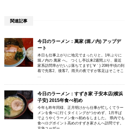
関連記事
今日のラーメン：萬家 (堀ノ内) アップデ
ート
本日も仕事上がりに地元でまったりと。1年ぶりに
堀ノ内の 萬家 へ。 つくし亭以来2週間ぶり、最近
家系訪問率がだいぶ落ちてます(;´∀｀) 20時半頃の到
着で先客2、後客7。雨天の夜ですが客足はそこそこ
…
今日のラーメン：すずき家 子安本店(横浜
子安) 2015年食べ初め
今年も昨年同様、正月明けから仕事が忙しくてラー
メンを食べに行くタイミングがつかめず、1月半ば
でようやくラーメン食べ初めをしました。 県内でも
食べログポイント高めのすずき家さんへ訪問です。
京急ユーザー …