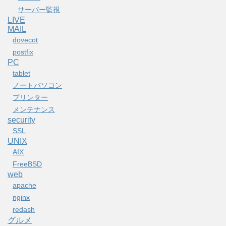
サーバー監視
LIVE
MAIL
dovecot
postfix
PC
tablet
ノートパソコン
プリンター
メンテナンス
security
SSL
UNIX
AIX
FreeBSD
web
apache
nginx
redash
グルメ