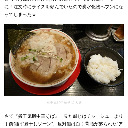
に！注文時にライスを頼んでいたので炭水化物ヘブンにな
ってしまったｗ
煮干鬼脂中華そば 大盛
さて『煮干鬼脂中華そば』、見た感じはチャーシューより
手前側は”煮干しゾーン”、反対側は白く背脂が盛られた”ア