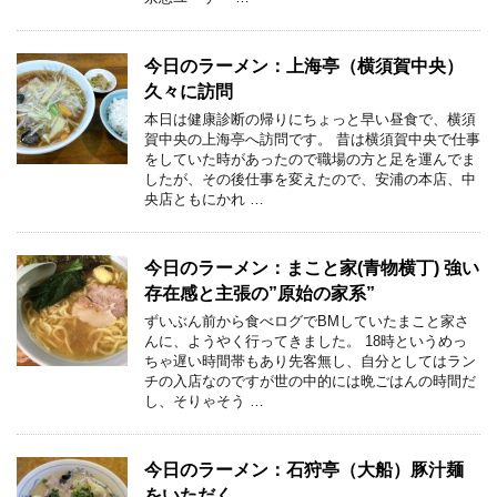
今日のラーメン：上海亭（横須賀中央）
久々に訪問
本日は健康診断の帰りにちょっと早い昼食で、横須
賀中央の上海亭へ訪問です。 昔は横須賀中央で仕事
をしていた時があったので職場の方と足を運んでま
したが、その後仕事を変えたので、安浦の本店、中
央店ともにかれ …
今日のラーメン：まこと家(青物横丁) 強い
存在感と主張の”原始の家系”
ずいぶん前から食べログでBMしていたまこと家さ
んに、ようやく行ってきました。 18時というめっ
ちゃ遅い時間帯もあり先客無し、自分としてはラン
チの入店なのですが世の中的には晩ごはんの時間だ
し、そりゃそう …
今日のラーメン：石狩亭（大船）豚汁麺
をいただく