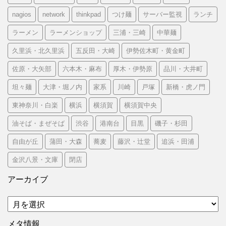
nagios
network
thinkpad
つけ麺
サーバー監視
ランチ
ラーメン
ラーメンショップ
三浦・三崎
中華麺
久里浜・北久里浜
五反田・大崎
伊勢佐木町・黄金町
佐原・大矢部
六本木・麻布
厚木・伊勢原
品川・大井町
坦々麺
大津・堀ノ内
家系
川崎
戸塚
新橋・虎ノ門
東神奈川・白楽
横浜
横須賀
横須賀中央
油そば・まぜそば
渋谷
港南台
目黒
磯子・杉田
自由が丘
蒲田・大森
蕎麦
藤沢・辻堂
追浜・田浦
金沢八景・文庫
閉店
アーカイブ
ア
ー
カ
メタ情報