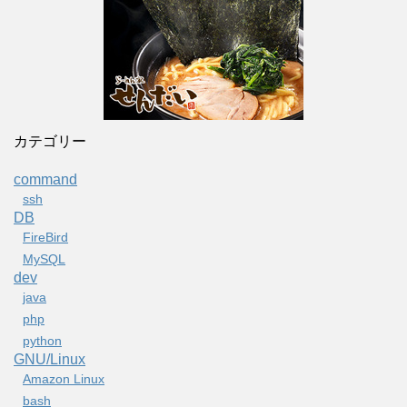
カテゴリー
command
ssh
DB
FireBird
MySQL
dev
java
php
python
GNU/Linux
Amazon Linux
bash