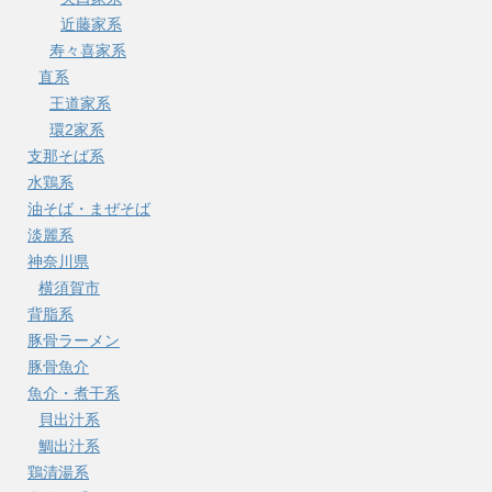
近藤家系
寿々喜家系
直系
王道家系
環2家系
支那そば系
水鶏系
油そば・まぜそば
淡麗系
神奈川県
横須賀市
背脂系
豚骨ラーメン
豚骨魚介
魚介・煮干系
貝出汁系
鯛出汁系
鶏清湯系