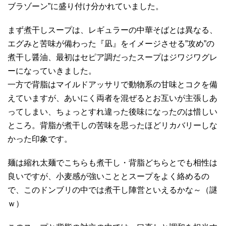
ブラゾーン”に盛り付け分かれていました。
まず煮干しスープは、レギュラーの中華そばとは異なる、
エグみと苦味が備わった『凪』をイメージさせる”攻め”の
煮干し醤油、最初はセピア調だったスープはジワジワグレ
ーになっていきました。
一方で背脂はマイルドアッサリで動物系の甘味とコクを備
えていますが、あいにく両者を混ぜるとお互いが主張しあ
ってしまい、ちょっとすれ違った後味になったのは惜しい
ところ。背脂が煮干しの苦味を思ったほどリカバリーしな
かった印象です。
麺は縮れ太麺でこちらも煮干し・背脂どちらとでも相性は
良いですが、小麦感が強いこととスープをよく絡めるの
で、このドンブリの中では煮干し陣営といえるかな～（謎
ｗ）