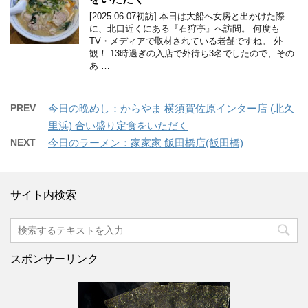
[2025.06.07初訪] 本日は大船へ女房と出かけた際
に、北口近くにある『石狩亭』へ訪問。 何度も
TV・メディアで取材されている老舗ですね。 外
観！ 13時過ぎの入店で外待ち3名でしたので、その
あ …
PREV
今日の晩めし：からやま 横須賀佐原インター店 (北久
里浜) 合い盛り定食をいただく
NEXT
今日のラーメン：家家家 飯田橋店(飯田橋)
サイト内検索
スポンサーリンク