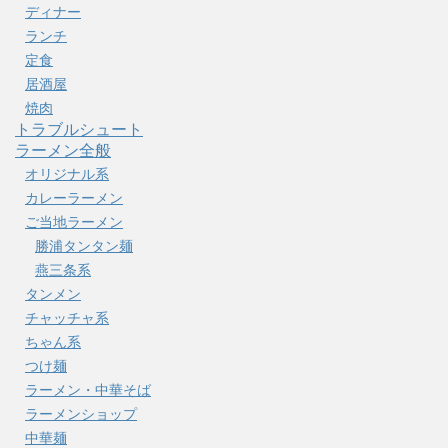
ディナー
ランチ
定食
居酒屋
焼肉
トラブルシュート
ラーメン全般
オリジナル系
カレーラーメン
ご当地ラーメン
勝浦タンタン麺
燕三条系
タンメン
チャッチャ系
ちゃん系
つけ麺
ラーメン・中華そば
ラーメンショップ
中華麺