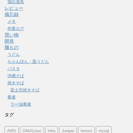
鶏白湯系
レビュー
備忘録
メモ
作業ログ
買い物
開発
麺もの
うどん
ちゃんぽん・皿うどん
パスタ
沖縄そば
焼きそば
富士宮焼きそば
蕎麦
ラー油蕎麦
タグ
AWS
GNU/Linux
infra
Juniper
lenovo
mysql