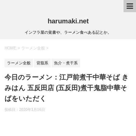
harumaki.net
インフラ屋の覚書や、ラーメン食べある記とか。
HOME
>
ラーメン全般
>
ラーメン全般
背脂系
魚介・煮干系
今日のラーメン：江戸前煮干中華そば き
みはん 五反田店 (五反田)煮干鬼脂中華そ
ばをいただく
投稿日：2020年1月16日