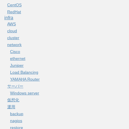
CentOS
RedHat
infra
AWS
cloud
cluster
network
Cisco
ethernet
Juniper
Load Balancing
YAMAHA Router
サーバー
Windows server
仮想化
運用
backup
nagios
restore