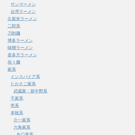
サンマーメン
台湾ラーメン
久留米ラーメン
二郎系
刀削麺
博多ラーメン
味噌ラーメン
喜多方ラーメン
坦々麺
家系
インスパイア系
たかさご家系
武蔵家・新中野系
千家系
壱系
本牧系
介一家系
六角家系
矢口家系