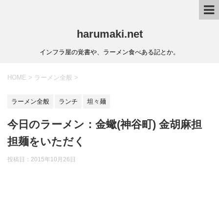
harumaki.net
インフラ屋の覚書や、ラーメン食べある記とか。
HOME
>
ラーメン全般
>
ラーメン全般
ランチ
坦々麺
今日のラーメン：金蠍(神谷町) 金胡麻担
担麺をいただく
投稿日：2015年10月26日