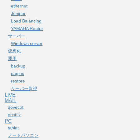
ethernet
Juniper
Load Balancing
YAMAHA Router
サーバー
Windows server
仮想化
運用
backup
nagios
restore
サーバー監視
LIVE
MAIL
dovecot
postfix
PC
tablet
ノートパソコン