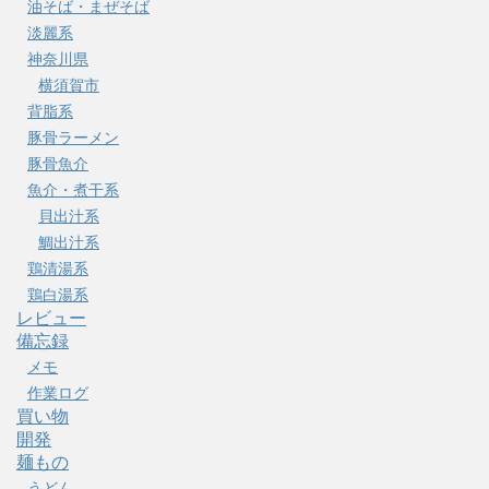
油そば・まぜそば
淡麗系
神奈川県
横須賀市
背脂系
豚骨ラーメン
豚骨魚介
魚介・煮干系
貝出汁系
鯛出汁系
鶏清湯系
鶏白湯系
レビュー
備忘録
メモ
作業ログ
買い物
開発
麺もの
うどん