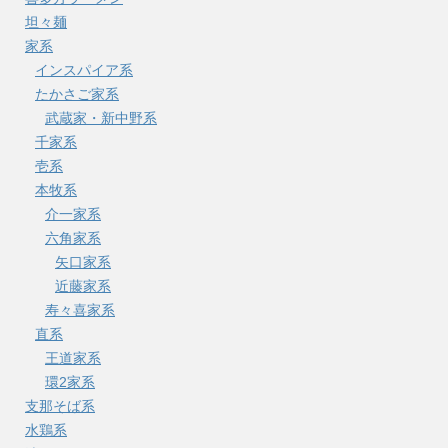
坦々麺
家系
インスパイア系
たかさご家系
武蔵家・新中野系
千家系
壱系
本牧系
介一家系
六角家系
矢口家系
近藤家系
寿々喜家系
直系
王道家系
環2家系
支那そば系
水鶏系