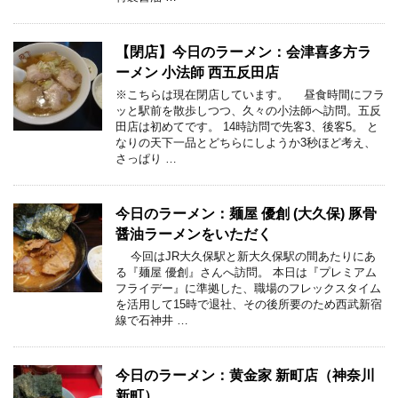
【閉店】今日のラーメン：会津喜多方ラ
ーメン 小法師 西五反田店
※こちらは現在閉店しています。 昼食時間にフラ
ッと駅前を散歩しつつ、久々の小法師へ訪問。五反
田店は初めてです。 14時訪問で先客3、後客5。 と
なりの天下一品とどちらにしようか3秒ほど考え、
さっぱり …
今日のラーメン：麺屋 優創 (大久保) 豚骨
醤油ラーメンをいただく
今回はJR大久保駅と新大久保駅の間あたりにあ
る『麺屋 優創』さんへ訪問。 本日は『プレミアム
フライデー』に準拠した、職場のフレックスタイム
を活用して15時で退社、その後所要のため西武新宿
線で石神井 …
今日のラーメン：黄金家 新町店（神奈川
新町）