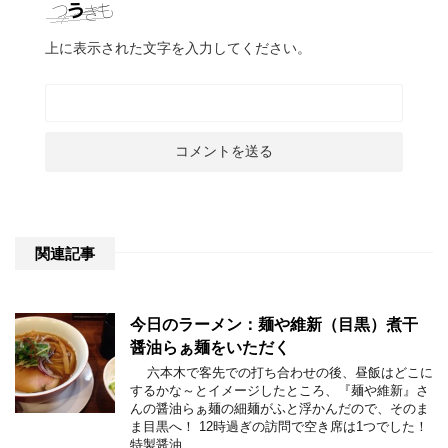
上に表示された文字を入力してください。
関連記事
今日のラーメン：麺や維新（目黒）煮干
醤油らぁ麺をいただく
六本木で客先での打ち合わせの後、昼飯はどこに
するかな～とイメージしたところ、『麺や維新』さ
んの醤油らぁ麺の細麺がふと浮かんだので、そのま
ま目黒へ！ 12時過ぎの訪問で空き席は1つでした！
特製醤油 …