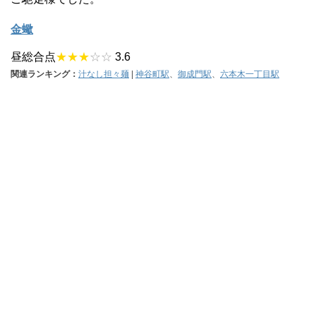
金蠍
昼総合点
★★★
☆☆
3.6
関連ランキング：
汁なし担々麺
|
神谷町駅
、
御成門駅
、
六本木一丁目駅