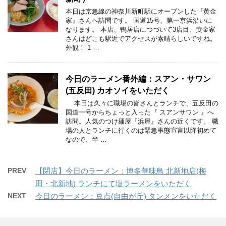
本日は京急線の神奈川新町駅にオープンした『黄金
家』さんへ訪問です。 国道15号、第一京浜沿いに
なります。 本店、鴨居店につづいて3店目、黄金家
さんはどこも駅近でアクセスが素晴らしいですね。
外観！ 1 …
今日のラーメン番外編：スアン・サワン
(五反田) カオソイをいただく
本日は久々に職場の皆さんとランチで、五反田の
国道一号からちょっと入った『 スアンサワン 』へ
訪問。人気のつけ麺屋『浜屋』さんの近くです。 職
場の人とランチに行くのは緊急事態宣言以降初めて
なので、半 …
PREV
【閉店】今日のラーメン：博多華味鳥 北新地店(梅
田・北新地) ランチにて塩ラーメンをいただく
NEXT
今日のラーメン：豆点(自由が丘) タンメンをいただく