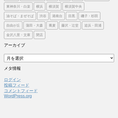
東神奈川・白楽
横浜
横須賀
横須賀中央
油そば・まぜそば
渋谷
港南台
目黒
磯子・杉田
自由が丘
蒲田・大森
蕎麦
藤沢・辻堂
追浜・田浦
金沢八景・文庫
閉店
アーカイブ
ア
ー
カ
メタ情報
イ
ブ
ログイン
投稿フィード
コメントフィード
WordPress.org