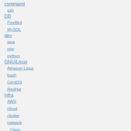
command
ssh
DB
FireBird
MySQL
dev
java
php
python
GNU/Linux
Amazon Linux
bash
CentOS
RedHat
infra
AWS
cloud
cluster
network
Cisco