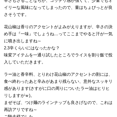
辛さもさることならが、コッテリ感が強くて、少量でもオ
イリーな風味になってしまったので、量はちょびっとが良
さそうです。
花山椒は香りのアクセントがよみがえりますが、辛さの決
め手は『一味』でしょうね…ってここまでやると汗が一気
に噴き出しますね～
2.3辛くらいにはなったかな？
味変アイテムを一通り試したところでライスを割り飯で投
入していただきます。
ラー油と香辛料、とりわけ花山椒のアクセントの割には、
食べ終わったあと辛みがあまり残らない、意外なスッキリ
感があります(さすがに口の周りについたラー油はヒリヒ
リしますがｗ)。
まぜそば、つけ麺のラインナップも良さげなので、これは
再訪アリですね～
ご馳走様でした。