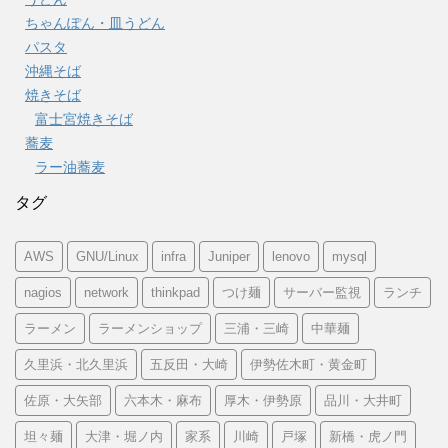
ちゃんぽん・皿うどん
パスタ
沖縄そば
焼きそば
富士宮焼きそば
蕎麦
ラー油蕎麦
タグ
AWS
GNU/Linux
infra
Juniper
lenovo
mysql
nagios
network
thinkpad
つけ麺
サーバー監視
ランチ
ラーメン
ラーメンショップ
三浦・三崎
中華麺
久里浜・北久里浜
五反田・大崎
伊勢佐木町・黄金町
佐原・大矢部
六本木・麻布
厚木・伊勢原
品川・大井町
坦々麺
大津・堀ノ内
家系
川崎
戸塚
新橋・虎ノ門