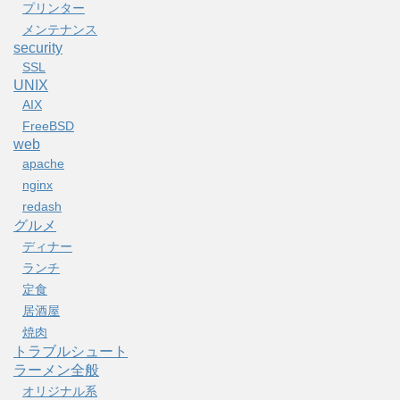
プリンター
メンテナンス
security
SSL
UNIX
AIX
FreeBSD
web
apache
nginx
redash
グルメ
ディナー
ランチ
定食
居酒屋
焼肉
トラブルシュート
ラーメン全般
オリジナル系