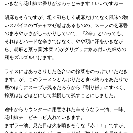
いきなり花山椒の香りがぶわっと来ます！いいですねー
胡麻もそうですが、坦々麺らしく胡麻だけでなく風味の強
いスパイスのゴチャマゼ感はあるものの、スープの芝麻醤
のまろやかさがしっかりしていて、『2辛』といっても、
それほどハードな辛さではなく、やや額に汗をかきなが
ら、胡麻と菜っ葉(水菜？)がグリグリに絡み付いた細めの
麺をズルズルいけます。
ライスにはあっさりした色合いの搾菜をのっけていただき
ます。が、このラーメンどんぶりだと食べ終わるあたりで
底のほうにスープが残るだろうから『割り飯』にすべく、
搾菜はほどほどにして我慢して残すことにしました。
途中からカウンターに用意された辛そうなラー油、一味、
花山椒チョビチョビ入れていきます。
まずラー油、見た目は火を噴きそうな『赤！！』ですが、