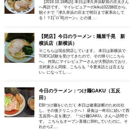
[2019.10.19再訪] 本日は津久井浜駅前の庄太さん
へ再訪です。 マイレビュアーのkiku1022師匠から、
朝イチで『津久井浜の庄太で明日まで家系出して
る！？Σ(‾ロ‾lll)ガーン』との連 …
【閉店】今日のラーメン：麺屋千晃 新
横浜店（新横浜）
※こちらは現在閉店しています。 本日は新横浜で
TOEIC試験を受けてきたので、その帰りにこちら
へ。 何気にマイレビュアーさんが大勢訪れており、
北村家さん同様、こちらも『今更未訪とは言えな
い』になってし …
今日のラーメン：つけ麺GAKU（五反
田）
EBIつけ麺をいただく 本日は健康診断のため出社
し、その後クリニックへ！ 昼食は一昨日に続いて西
五反田へ足を運び、『つけ麺GAKU』さんへ訪問で
す。 こちらもオープン直後にBMしていたのに、そ
れから2 …