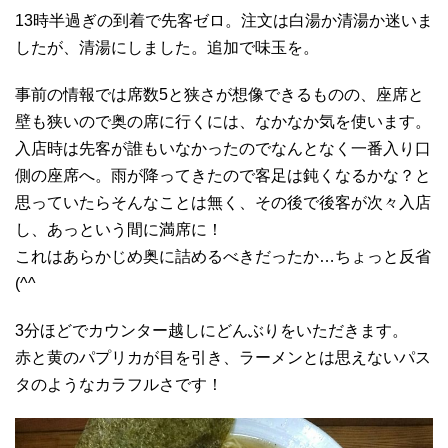
13時半過ぎの到着で先客ゼロ。注文は白湯か清湯か迷いま
したが、清湯にしました。追加で味玉を。
事前の情報では席数5と狭さが想像できるものの、座席と
壁も狭いので奥の席に行くには、なかなか気を使います。
入店時は先客が誰もいなかったのでなんとなく一番入り口
側の座席へ。雨が降ってきたので客足は鈍くなるかな？と
思っていたらそんなことは無く、その後で後客が次々入店
し、あっという間に満席に！
これはあらかじめ奥に詰めるべきだったか…ちょっと反省
(^^ゞ
3分ほどでカウンター越しにどんぶりをいただきます。
赤と黄のパプリカが目を引き、ラーメンとは思えないパス
タのようなカラフルさです！