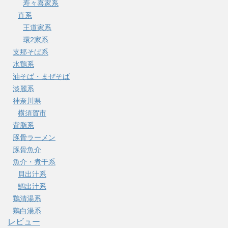
寿々喜家系
直系
王道家系
環2家系
支那そば系
水鶏系
油そば・まぜそば
淡麗系
神奈川県
横須賀市
背脂系
豚骨ラーメン
豚骨魚介
魚介・煮干系
貝出汁系
鯛出汁系
鶏清湯系
鶏白湯系
レビュー