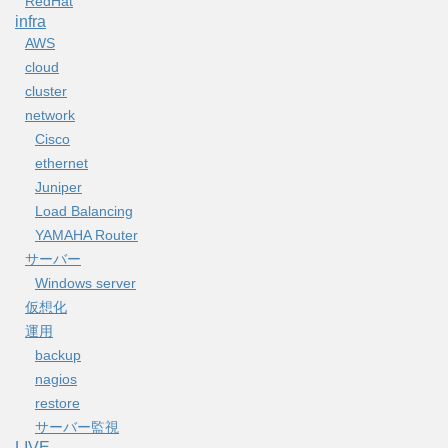
RedHat
infra
AWS
cloud
cluster
network
Cisco
ethernet
Juniper
Load Balancing
YAMAHA Router
サーバー
Windows server
仮想化
運用
backup
nagios
restore
サーバー監視
LIVE