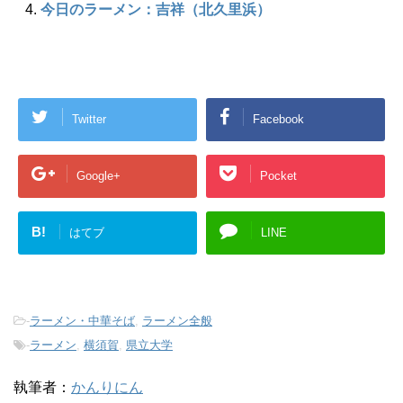
今日のラーメン：吉祥（北久里浜）
Twitter
Facebook
Google+
Pocket
B!
はてブ
LINE
-
ラーメン・中華そば
,
ラーメン全般
-
ラーメン
,
横須賀
,
県立大学
執筆者：
かんりにん