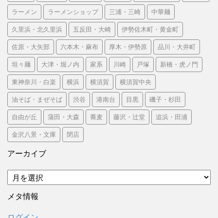
ラーメン
ラーメンショップ
三浦・三崎
中華麺
久里浜・北久里浜
五反田・大崎
伊勢佐木町・黄金町
佐原・大矢部
六本木・麻布
厚木・伊勢原
品川・大井町
坦々麺
大津・堀ノ内
家系
川崎
戸塚
新橋・虎ノ門
東神奈川・白楽
横浜
横須賀
横須賀中央
油そば・まぜそば
渋谷
港南台
目黒
磯子・杉田
自由が丘
蒲田・大森
蕎麦
藤沢・辻堂
追浜・田浦
金沢八景・文庫
閉店
アーカイブ
ア
ー
カ
メタ情報
イ
ブ
ログイン