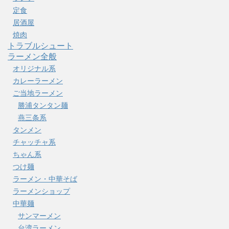
定食
居酒屋
焼肉
トラブルシュート
ラーメン全般
オリジナル系
カレーラーメン
ご当地ラーメン
勝浦タンタン麺
燕三条系
タンメン
チャッチャ系
ちゃん系
つけ麺
ラーメン・中華そば
ラーメンショップ
中華麺
サンマーメン
台湾ラーメン