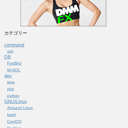
カテゴリー
command
ssh
DB
FireBird
MySQL
dev
java
php
python
GNU/Linux
Amazon Linux
bash
CentOS