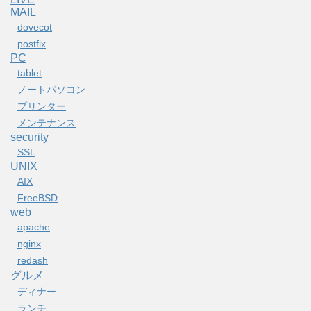
MAIL
dovecot
postfix
PC
tablet
ノートパソコン
プリンター
メンテナンス
security
SSL
UNIX
AIX
FreeBSD
web
apache
nginx
redash
グルメ
ディナー
ランチ