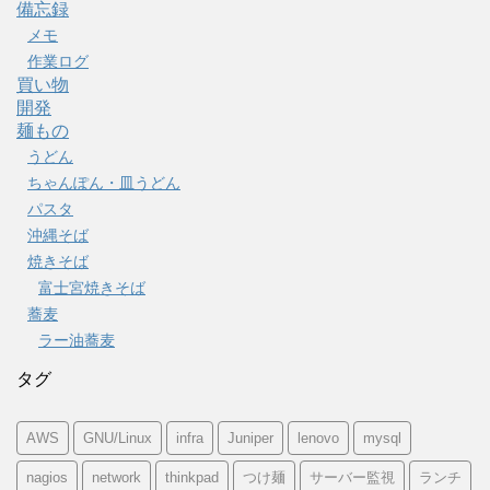
備忘録
メモ
作業ログ
買い物
開発
麺もの
うどん
ちゃんぽん・皿うどん
パスタ
沖縄そば
焼きそば
富士宮焼きそば
蕎麦
ラー油蕎麦
タグ
AWS
GNU/Linux
infra
Juniper
lenovo
mysql
nagios
network
thinkpad
つけ麺
サーバー監視
ランチ