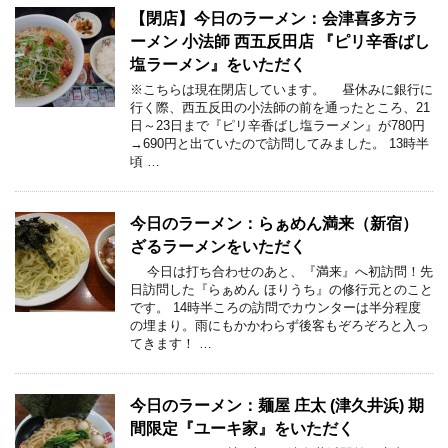
【閉店】今日のラーメン：会津喜多方ラ
ーメン 小法師 西五反田店 『ピリ辛香ばし
塩ラーメン』をいただく
※こちらは現在閉店しています。 昼休みに銀行に
行く際、西五反田の小法師の前を通ったところ、21
日～23日まで『ピリ辛香ばし塩ラーメン』が780円
→690円と出ていたので訪問してみました。 13時半
頃 …
今日のラーメン：らぁめん満来（新宿）
ざるラーメンをいただく
今日は打ち合わせのあと、『満来』へ初訪問！先
日訪問した『らぁめん ほりうち』の修行元とのこと
です。 14時半ころの訪問でカウンターは半分程度
の埋まり。雨にもかかわらず後客もぞろぞろと入っ
てきます！ …
今日のラーメン：麺屋 庄太 (津久井浜) 期
間限定『ユーキ家』をいただく