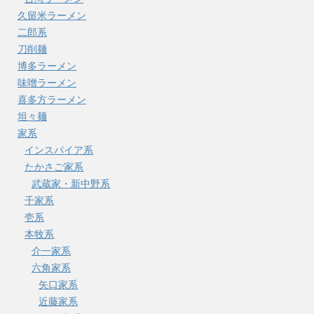
久留米ラーメン
二郎系
刀削麺
博多ラーメン
味噌ラーメン
喜多方ラーメン
坦々麺
家系
インスパイア系
たかさご家系
武蔵家・新中野系
千家系
壱系
本牧系
介一家系
六角家系
矢口家系
近藤家系