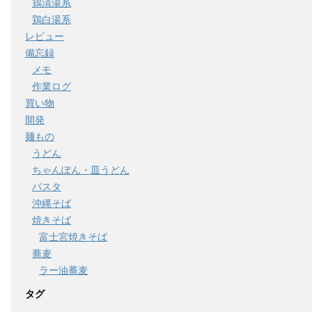
鶏清湯系
鶏白湯系
レビュー
備忘録
メモ
作業ログ
買い物
開発
麺もの
うどん
ちゃんぽん・皿うどん
パスタ
沖縄そば
焼きそば
富士宮焼きそば
蕎麦
ラー油蕎麦
タグ