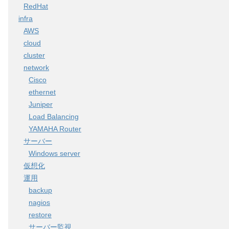
RedHat
infra
AWS
cloud
cluster
network
Cisco
ethernet
Juniper
Load Balancing
YAMAHA Router
サーバー
Windows server
仮想化
運用
backup
nagios
restore
サーバー監視