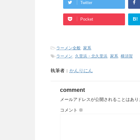
Twitter
B!
Pocket
-
ラーメン全般
,
家系
-
ラーメン
,
久里浜・北久里浜
,
家系
,
横須賀
執筆者：
かんりにん
comment
メールアドレスが公開されることはあり
コメント
※