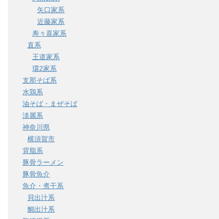
矢口家系
近藤家系
寿々喜家系
直系
王道家系
環2家系
支那そば系
水鶏系
油そば・まぜそば
淡麗系
神奈川県
横須賀市
背脂系
豚骨ラーメン
豚骨魚介
魚介・煮干系
貝出汁系
鯛出汁系