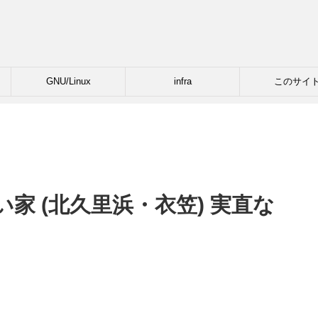
GNU/Linux
infra
このサイ
家 (北久里浜・衣笠) 実直な