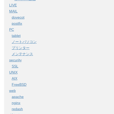
LIVE
MAIL
dovecot
postfix
PC
tablet
ノートパソコン
プリンター
メンテナンス
security
SSL
UNIX
AIX
FreeBSD
web
apache
nginx
redash