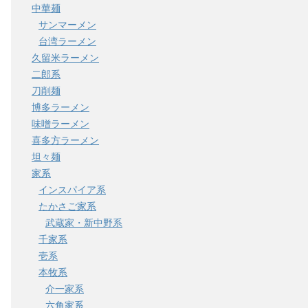
中華麺
サンマーメン
台湾ラーメン
久留米ラーメン
二郎系
刀削麺
博多ラーメン
味噌ラーメン
喜多方ラーメン
坦々麺
家系
インスパイア系
たかさご家系
武蔵家・新中野系
千家系
壱系
本牧系
介一家系
六角家系