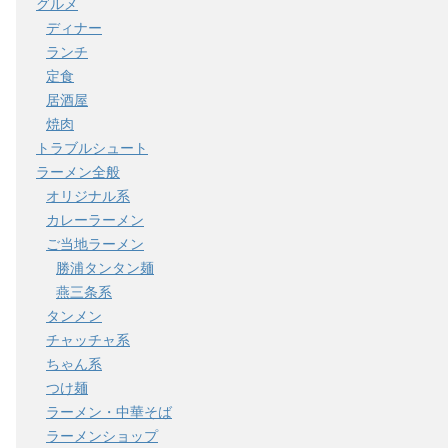
グルメ
ディナー
ランチ
定食
居酒屋
焼肉
トラブルシュート
ラーメン全般
オリジナル系
カレーラーメン
ご当地ラーメン
勝浦タンタン麺
燕三条系
タンメン
チャッチャ系
ちゃん系
つけ麺
ラーメン・中華そば
ラーメンショップ