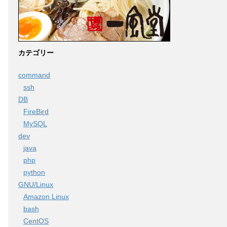
カテゴリー
command
ssh
DB
FireBird
MySQL
dev
java
php
python
GNU/Linux
Amazon Linux
bash
CentOS