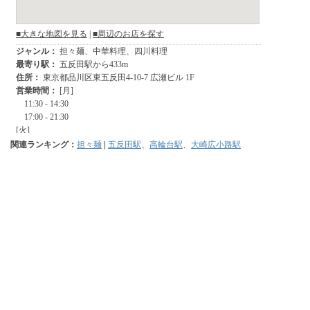
関連ランキング：
担々麺
|
五反田駅
、
高輪台駅
、
大崎広小路駅