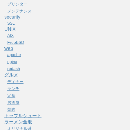
プリンター
メンテナンス
security
SSL
UNIX
AIX
FreeBSD
web
apache
nginx
redash
グルメ
ディナー
ランチ
定食
居酒屋
焼肉
トラブルシュート
ラーメン全般
オリジナル系