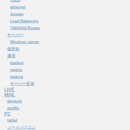
ethernet
Juniper
Load Balancing
YAMAHA Router
サーバー
Windows server
仮想化
運用
backup
nagios
restore
サーバー監視
LIVE
MAIL
dovecot
postfix
PC
tablet
ノートパソコン