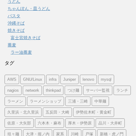
うどん
ちゃんぽん・皿うどん
パスタ
沖縄そば
焼きそば
富士宮焼きそば
蕎麦
ラー油蕎麦
タグ
AWS
GNU/Linux
infra
Juniper
lenovo
mysql
nagios
network
thinkpad
つけ麺
サーバー監視
ランチ
ラーメン
ラーメンショップ
三浦・三崎
中華麺
久里浜・北久里浜
五反田・大崎
伊勢佐木町・黄金町
佐原・大矢部
六本木・麻布
厚木・伊勢原
品川・大井町
坦々麺
大津・堀ノ内
家系
川崎
戸塚
新橋・虎ノ門