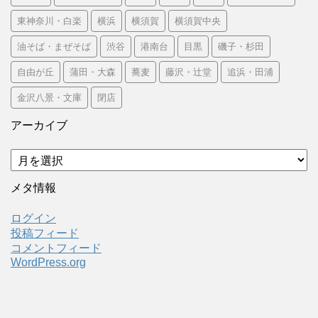
東神奈川・白楽
横浜
横須賀
横須賀中央
油そば・まぜそば
渋谷
港南台
目黒
磯子・杉田
自由が丘
蒲田・大森
蕎麦
藤沢・辻堂
追浜・田浦
金沢八景・文庫
閉店
アーカイブ
ア
ー
カ
メタ情報
イ
ブ
ログイン
投稿フィード
コメントフィード
WordPress.org