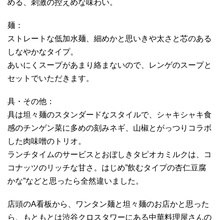
める、刺激の控えめな味わい。
麺：
ストレートな低加水麺、細めかと思いきや太さと芯のある
しなやかなタイプ。
あいにくスープがあまり絡まないので、レンゲのスープと
セットでいただきます。
具・その他：
具は坦々麺のスタンダードなスタイルで、シャキシャキ食
感のチンゲン菜に多めの刻みネギ、山椒とがっつりコラボ
した肉味噌のトリオ。
ランチタイムのサービスとおぼしきタピオカミルクは、コ
コナッツのリッチな甘さ。はじめ”飲むタイプの杏仁豆腐
かな”などと思ったら全然違いました。
店頭のA看板から、ワンタン麺と坦々麺のお店かと思った
ら、もともとは渋谷クロスタワーにある中華料理屋さんの