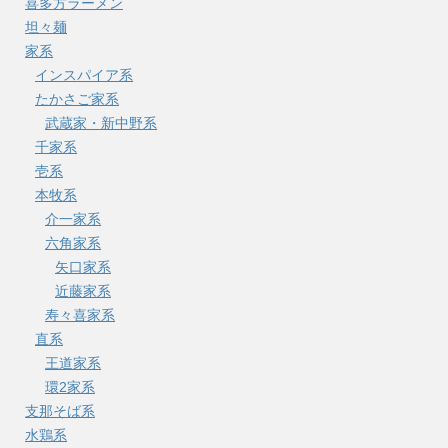
喜多方ラーメン
坦々麺
家系
インスパイア系
たかさご家系
武蔵家・新中野系
千家系
壱系
本牧系
介一家系
六角家系
矢口家系
近藤家系
寿々喜家系
直系
王道家系
環2家系
支那そば系
水鶏系