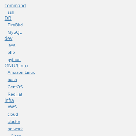
command
ssh
DB
FireBird
MySQL
dev
java
php
python
GNU/Linux
Amazon Linux
bash
CentOS
RedHat
infra
AWS
cloud
cluster
network
Cisco