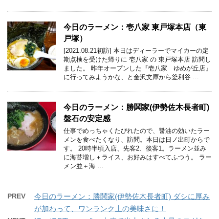
今日のラーメン：壱八家 東戸塚本店（東
戸塚）
[2021.08.21初訪] 本日はディーラーでマイカーの定
期点検を受けた帰りに 壱八家 の 東戸塚本店 訪問し
ました。 昨年オープンした『壱八家 ゆめが丘店』
に行ってみようかな、と金沢文庫から釜利谷 …
今日のラーメン：勝鬨家(伊勢佐木長者町)
盤石の安定感
仕事でめっちゃくたびれたので、醤油の効いたラー
メンを食べたくなり、訪問。本日は日ノ出町からで
す。 20時半頃入店、先客2、後客1。ラーメン並み
に海苔増し＋ライス、お好みはすべてふつう。 ラー
メン並＋海 …
PREV
今日のラーメン：勝鬨家(伊勢佐木長者町) ダシに厚み
が加わって、ワンランク上の美味さに！