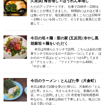
久里浜) 海苔増し＋ほうれん草増し
ただのアップデートです。 仕事で21時半～22時を
回ることが増えてきました。 時間的にはさほど遅く
は無いのですが、地元横須賀に着くころには22時半
～23時くらいを回っていて、そうすると家系だと営
業して …
今日の坦々麺：梨の家 (五反田) 冷やし黒
胡麻坦々麺をいただく
本日は同僚らとランチで訪問。こちらは会社の部
署ランチで出かけるローテ店の一つにしてます。 ほ
かのローテ店はレビューにもいくつかUPしてます
が『アリエッタ』、『ファイアーホール4000』、
『やさい家 …
今日のラーメン：とんぱた亭（片倉町）
本日は横浜で試験を受けた帰りに、片倉町の『とん
ぱた亭』さんへ。 今さらも今さらな、老舗の人気
店。やっと訪問しました（汗 市営地下鉄利用歴45
年ながら、片倉町は初めて下車しました。地上に出
るまで思いのほ …