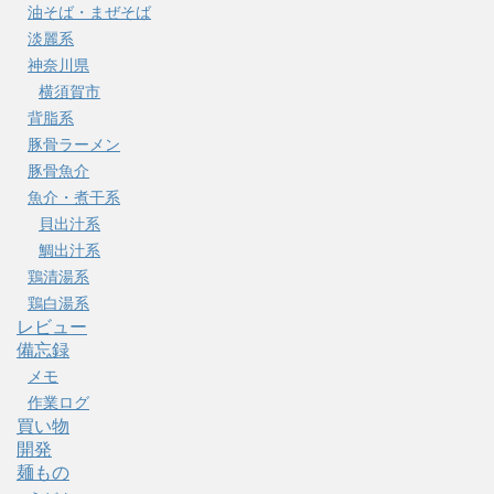
油そば・まぜそば
淡麗系
神奈川県
横須賀市
背脂系
豚骨ラーメン
豚骨魚介
魚介・煮干系
貝出汁系
鯛出汁系
鶏清湯系
鶏白湯系
レビュー
備忘録
メモ
作業ログ
買い物
開発
麺もの