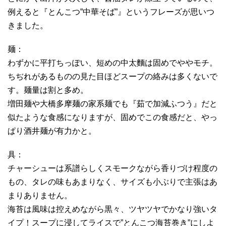
例えると『とんこつ”中華そば”』というフレーズが思いつ
きました。
麺：
わずかに平打ちっぽい、短めの中太麵は固めでややモチ。
ちぢれがあるものの見た目ほどスープの絡みは多くないで
す。麺量は割と多め。
増田麺や大橋多摩麺の家系麺でも『茹で加減ふつう』だと
似たような食感になりますが、固めでこの食感だと、やっ
ぱり酒井麺が有力かと。
具：
チャーシューは系譜らしくスモークながら香りづけ程度の
もの、タレの味もあまりなく、サイズも小ぶりで主張はあ
まりありません。
海苔は風味は控えめながら黒々、ツヤツヤでかなり強いタ
イプ！スープに浸してライスで”とんこつ海苔巻き”にしよ