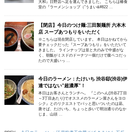
大和』日野店へ足を運んできました。 こちらは椿食
堂の『ラーメンショップ（”うまい&#822 …
【閉店】今日のつけ麺:三田製麺所 六本木
店 スープあつもりをいただく
※こちらは現在閉店しています。 本日はかねてから
要チェックだった『スープあつもり』をいただいて
きました。 ラインナップは並と大のみで中盛がな
く、朝飯がミスドのドーナツ一個だけで腹ペコだっ
たので大盛いっ …
今日のラーメン：たけいち 渋谷邸(渋谷)伊
達ではない”超濃厚”！
本日はお客さんとランチへ。 『このへん(渋谷2丁目
～3丁目あたり)でオススメのラーメン屋さんをヨロ
シク』とのリクエストでパッと思いついたのは凪、
唐そば、たけいち、ちょっと歩いて明治通りのなか
じま、山頭 …