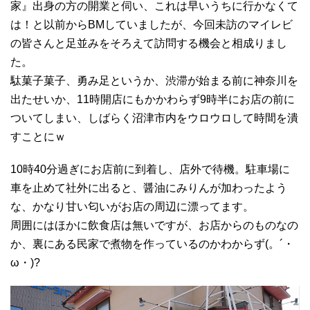
家』出身の方の開業と伺い、これは早いうちに行かなくて
は！と以前からBMしていましたが、今回未訪のマイレビ
の皆さんと足並みをそろえて訪問する機会と相成りまし
た。
駄菓子菓子、勇み足というか、渋滞が始まる前に神奈川を
出たせいか、11時開店にもかかわらず9時半にお店の前に
ついてしまい、しばらく沼津市内をウロウロして時間を潰
すことにｗ
10時40分過ぎにお店前に到着し、店外で待機。駐車場に
車を止めて社外に出ると、醤油にみりんが加わったよう
な、かなり甘い匂いがお店の周辺に漂ってます。
周囲にはほかに飲食店は無いですが、お店からのものなの
か、裏にある民家で煮物を作っているのかわからず(。´・
ω・)?