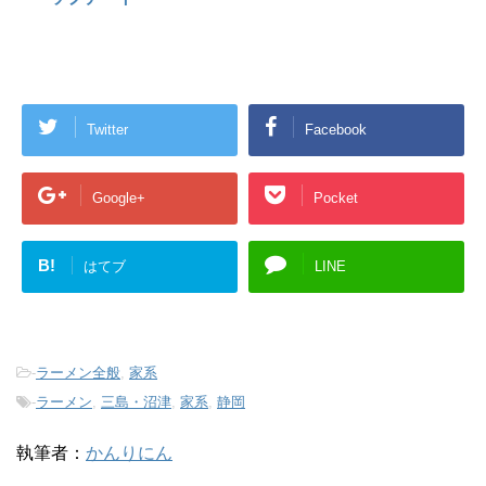
Twitter
Facebook
Google+
Pocket
B!
はてブ
LINE
-
ラーメン全般
,
家系
-
ラーメン
,
三島・沼津
,
家系
,
静岡
執筆者：
かんりにん