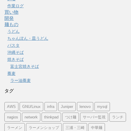
作業ログ
買い物
開発
麺もの
うどん
ちゃんぽん・皿うどん
パスタ
沖縄そば
焼きそば
富士宮焼きそば
蕎麦
ラー油蕎麦
タグ
AWS
GNU/Linux
infra
Juniper
lenovo
mysql
nagios
network
thinkpad
つけ麺
サーバー監視
ランチ
ラーメン
ラーメンショップ
三浦・三崎
中華麺