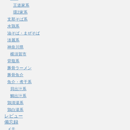
王道家系
環2家系
支那そば系
水鶏系
油そば・まぜそば
淡麗系
神奈川県
横須賀市
背脂系
豚骨ラーメン
豚骨魚介
魚介・煮干系
貝出汁系
鯛出汁系
鶏清湯系
鶏白湯系
レビュー
備忘録
メモ