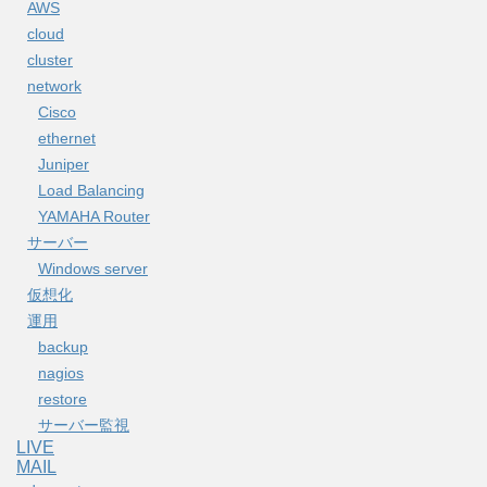
AWS
cloud
cluster
network
Cisco
ethernet
Juniper
Load Balancing
YAMAHA Router
サーバー
Windows server
仮想化
運用
backup
nagios
restore
サーバー監視
LIVE
MAIL