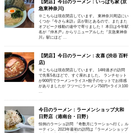
【閉店】今日のラーメン：いっぱち家 (京
急東神奈川)
※こちらは現在閉店しています。 東神奈川周辺にい
くつか『今さら未訪』店が割とあるので、またまた
オフピーク移動の途中で寄りました！ 本日は今年駅
名が『仲木戸』からリニューアルした『京急東神奈
川』駅にほど …
【閉店】今日のラーメン：友喜 (渋谷 百軒
店)
※こちらは現在閉店しています。 14時過ぎの訪問
で先客5名ほどで、すぐ座れました。 ランチセット
が900円でラーメン+ライス+餃子のセットでお得感
がありましたが フツーにラーメン750円+ライス100
…
今日のラーメン：ラーメンショップ大和
日野店（港南台・日野）
恒例のラーショ訪問 『奇数月にラーショへ行く』ル
ーティン、2023年最初の訪問は『ラーメンショップ