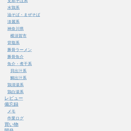
支那そば系
水鶏系
油そば・まぜそば
淡麗系
神奈川県
横須賀市
背脂系
豚骨ラーメン
豚骨魚介
魚介・煮干系
貝出汁系
鯛出汁系
鶏清湯系
鶏白湯系
レビュー
備忘録
メモ
作業ログ
買い物
開発