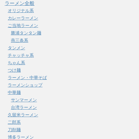
ラーメン全般
オリジナル系
カレーラーメン
ご当地ラーメン
勝浦タンタン麺
燕三条系
タンメン
チャッチャ系
ちゃん系
つけ麺
ラーメン・中華そば
ラーメンショップ
中華麺
サンマーメン
台湾ラーメン
久留米ラーメン
二郎系
刀削麺
博多ラーメン