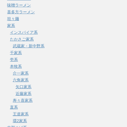
味噌ラーメン
喜多方ラーメン
坦々麺
家系
インスパイア系
たかさご家系
武蔵家・新中野系
千家系
壱系
本牧系
介一家系
六角家系
矢口家系
近藤家系
寿々喜家系
直系
王道家系
環2家系