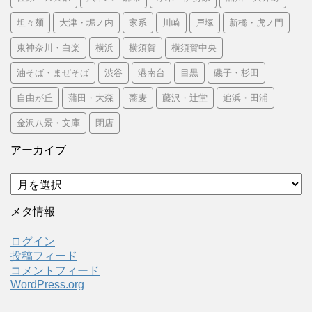
坦々麺
大津・堀ノ内
家系
川崎
戸塚
新橋・虎ノ門
東神奈川・白楽
横浜
横須賀
横須賀中央
油そば・まぜそば
渋谷
港南台
目黒
磯子・杉田
自由が丘
蒲田・大森
蕎麦
藤沢・辻堂
追浜・田浦
金沢八景・文庫
閉店
アーカイブ
ア
ー
カ
メタ情報
イ
ブ
ログイン
投稿フィード
コメントフィード
WordPress.org