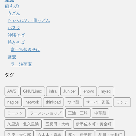
麺もの
うどん
ちゃんぽん・皿うどん
パスタ
沖縄そば
焼きそば
富士宮焼きそば
蕎麦
ラー油蕎麦
タグ
AWS
GNU/Linux
infra
Juniper
lenovo
mysql
nagios
network
thinkpad
つけ麺
サーバー監視
ランチ
ラーメン
ラーメンショップ
三浦・三崎
中華麺
久里浜・北久里浜
五反田・大崎
伊勢佐木町・黄金町
佐原・大矢部
六本木・麻布
厚木・伊勢原
品川・大井町