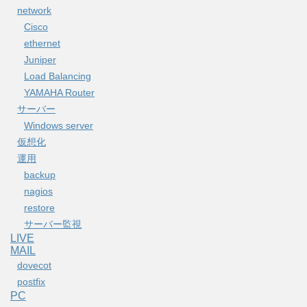
network
Cisco
ethernet
Juniper
Load Balancing
YAMAHA Router
サーバー
Windows server
仮想化
運用
backup
nagios
restore
サーバー監視
LIVE
MAIL
dovecot
postfix
PC