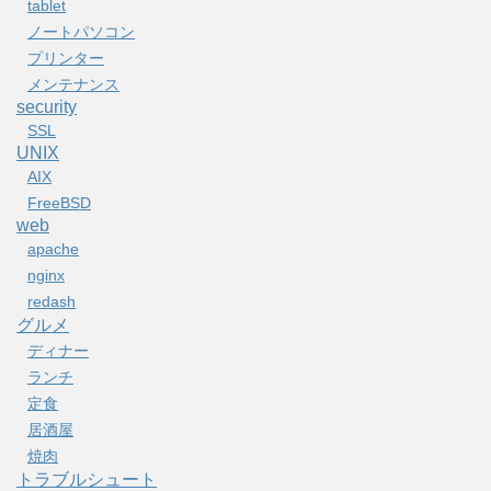
tablet
ノートパソコン
プリンター
メンテナンス
security
SSL
UNIX
AIX
FreeBSD
web
apache
nginx
redash
グルメ
ディナー
ランチ
定食
居酒屋
焼肉
トラブルシュート