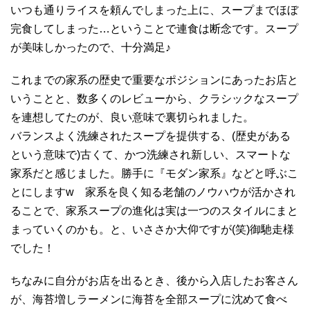
いつも通りライスを頼んでしまった上に、スープまでほぼ
完食してしまった…ということで連食は断念です。スープ
が美味しかったので、十分満足♪
これまでの家系の歴史で重要なポジションにあったお店と
いうことと、数多くのレビューから、クラシックなスープ
を連想してたのが、良い意味で裏切られました。
バランスよく洗練されたスープを提供する、(歴史がある
という意味で)古くて、かつ洗練され新しい、スマートな
家系だと感じました。勝手に『モダン家系』などと呼ぶこ
とにしますw 家系を良く知る老舗のノウハウが活かされ
ることで、家系スープの進化は実は一つのスタイルにまと
まっていくのかも。と、いささか大仰ですが(笑)御馳走様
でした！
ちなみに自分がお店を出るとき、後から入店したお客さん
が、海苔増しラーメンに海苔を全部スープに沈めて食べ