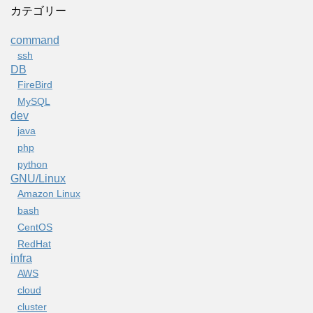
カテゴリー
command
ssh
DB
FireBird
MySQL
dev
java
php
python
GNU/Linux
Amazon Linux
bash
CentOS
RedHat
infra
AWS
cloud
cluster