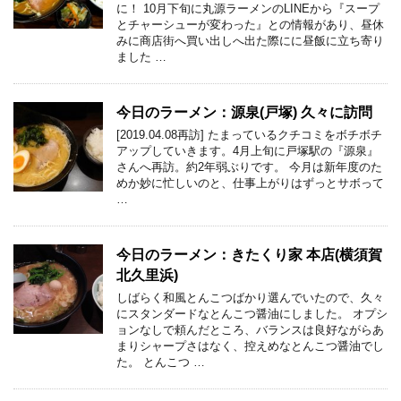
に！ 10月下旬に丸源ラーメンのLINEから『スープ
とチャーシューが変わった』との情報があり、昼休
みに商店街へ買い出しへ出た際にに昼飯に立ち寄り
ました …
今日のラーメン：源泉(戸塚) 久々に訪問
[2019.04.08再訪] たまっているクチコミをボチボチ
アップしていきます。4月上旬に戸塚駅の『源泉』
さんへ再訪。約2年弱ぶりです。 今月は新年度のた
めか妙に忙しいのと、仕事上がりはずっとサボって
…
今日のラーメン：きたくり家 本店(横須賀
北久里浜)
しばらく和風とんこつばかり選んでいたので、久々
にスタンダードなとんこつ醤油にしました。 オプシ
ョンなしで頼んだところ、バランスは良好ながらあ
まりシャープさはなく、控えめなとんこつ醤油でし
た。 とんこつ …