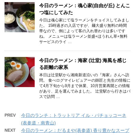
今日のラーメン：魂心家(自由が丘) とんこ
つ塩にしてみた
今日は魂心家にて塩ラーメンをチョイスしてみまし
た。 15時過ぎの入店ですが、麺大盛り無料の時間
帯なので、例によって客の入れ替わりは多いです
ね。 メニューは塩ラーメン並盛+ほうれん草+無料
サービスのライ …
今日のラーメン：海家 (辻堂) 海風を感じ
る距離の家系
本日は辻堂駅から湘南新道沿いの『海家』さんへ訪
問。 食べログマイレビュアーの師匠と先生の情報に
て4月下旬から9月まで休業、10月営業再開との情報
があり、足を運んでみました。 辻堂駅から行きはバ
スで訪問 …
PREV
今日のランチ：トラットリア イル・パチョッコーネ
(表参道・南青山)
NEXT
今日のラーメン：だるまや(表参道) 香り豊かなスープ