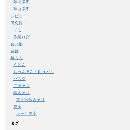
鶏清湯系
鶏白湯系
レビュー
備忘録
メモ
作業ログ
買い物
開発
麺もの
うどん
ちゃんぽん・皿うどん
パスタ
沖縄そば
焼きそば
富士宮焼きそば
蕎麦
ラー油蕎麦
タグ