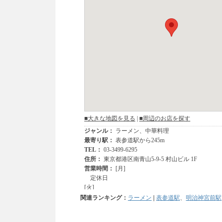
関連ランキング：
ラーメン
|
表参道駅
、
明治神宮前駅