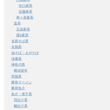
矢口家系
近藤家系
寿々喜家系
直系
王道家系
環2家系
支那そば系
水鶏系
油そば・まぜそば
淡麗系
神奈川県
横須賀市
背脂系
豚骨ラーメン
豚骨魚介
魚介・煮干系
貝出汁系
鯛出汁系