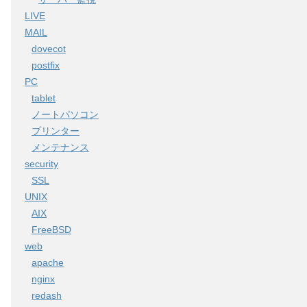
LIVE
MAIL
dovecot
postfix
PC
tablet
ノートパソコン
プリンター
メンテナンス
security
SSL
UNIX
AIX
FreeBSD
web
apache
nginx
redash