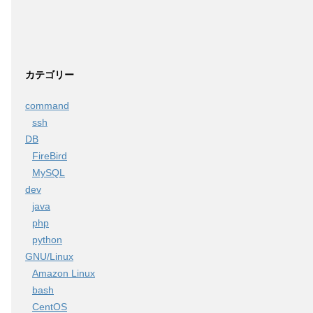
カテゴリー
command
ssh
DB
FireBird
MySQL
dev
java
php
python
GNU/Linux
Amazon Linux
bash
CentOS