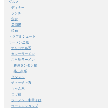
グルメ
ディナー
ランチ
定食
居酒屋
焼肉
トラブルシュート
ラーメン全般
オリジナル系
カレーラーメン
ご当地ラーメン
勝浦タンタン麺
燕三条系
タンメン
チャッチャ系
ちゃん系
つけ麺
ラーメン・中華そば
ラーメンショップ