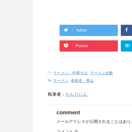
Twitter
B!
Pocket
-
ラーメン・中華そば
,
ラーメン全般
-
ラーメン
,
表参道・青山
執筆者：
かんりにん
comment
メールアドレスが公開されることはあり
コメント
※