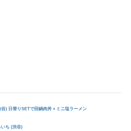
谷) 日替りSETで回鍋肉丼＋ミニ塩ラーメン
ち (渋谷)