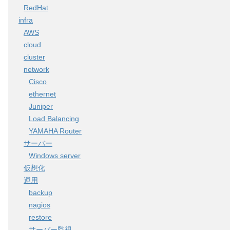
RedHat
infra
AWS
cloud
cluster
network
Cisco
ethernet
Juniper
Load Balancing
YAMAHA Router
サーバー
Windows server
仮想化
運用
backup
nagios
restore
サーバー監視