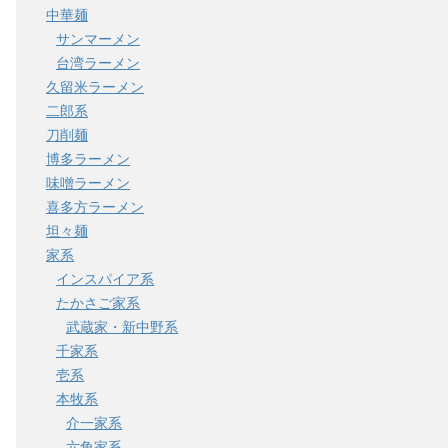
中華麺
サンマーメン
台湾ラーメン
久留米ラーメン
二郎系
刀削麺
博多ラーメン
味噌ラーメン
喜多方ラーメン
坦々麺
家系
インスパイア系
たかさご家系
武蔵家・新中野系
千家系
壱系
本牧系
介一家系
六角家系