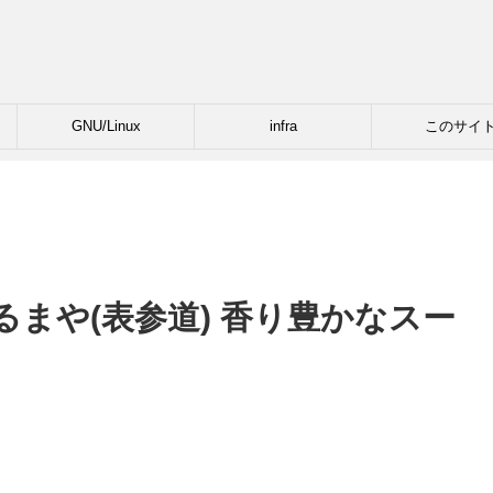
GNU/Linux
infra
このサイ
まや(表参道) 香り豊かなスー