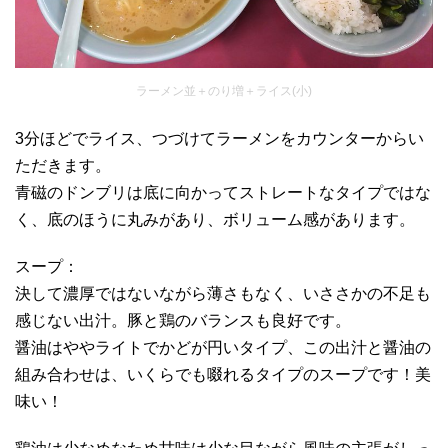
ラーメン並＋のり増＋ライス(小)
3分ほどでライス、つづけてラーメンをカウンターからい
ただきます。
青磁のドンブリは底に向かってストレートなタイプではな
く、底のほうに丸みがあり、ボリューム感があります。
スープ：
決して濃厚ではないながら薄さもなく、いささかの不足も
感じない出汁。豚と鶏のバランスも良好です。
醤油はややライトでかどが円いタイプ、この出汁と醤油の
組み合わせは、いくらでも啜れるタイプのスープです！美
味い！