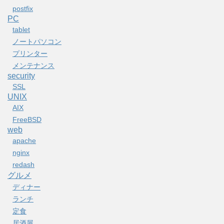
postfix
PC
tablet
ノートパソコン
プリンター
メンテナンス
security
SSL
UNIX
AIX
FreeBSD
web
apache
nginx
redash
グルメ
ディナー
ランチ
定食
居酒屋