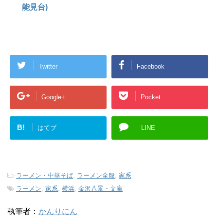
能見台)
Twitter
Facebook
Google+
Pocket
B!
はてブ
LINE
-
ラーメン・中華そば
,
ラーメン全般
,
家系
-
ラーメン
,
家系
,
横浜
,
金沢八景・文庫
執筆者：
かんりにん