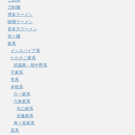
刀削麺
博多ラーメン
味噌ラーメン
喜多方ラーメン
坦々麺
家系
インスパイア系
たかさご家系
武蔵家・新中野系
千家系
壱系
本牧系
介一家系
六角家系
矢口家系
近藤家系
寿々喜家系
直系