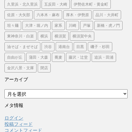
久里浜・北久里浜
五反田・大崎
伊勢佐木町・黄金町
佐原・大矢部
六本木・麻布
厚木・伊勢原
品川・大井町
坦々麺
大津・堀ノ内
家系
川崎
戸塚
新橋・虎ノ門
東神奈川・白楽
横浜
横須賀
横須賀中央
油そば・まぜそば
渋谷
港南台
目黒
磯子・杉田
自由が丘
蒲田・大森
蕎麦
藤沢・辻堂
追浜・田浦
金沢八景・文庫
閉店
アーカイブ
ア
ー
カ
メタ情報
イ
ブ
ログイン
投稿フィード
コメントフィード