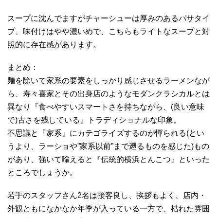
スープに沈んでますがチャーシューは厚みのあるパサタイ
プ、味付けはやや濃いめで、こちらもライトなスープと対
照的に存在感があります。
まとめ：
麺を除いて家系の要素をしっかり感じさせるラーメンなが
ら、寿々喜家とその出身店のようなモダンクラシカルとは
異なり『食べやすいスマートさを持ちながら、(良い意味
で)古さを残している』トラディショナルな印象。
不思議と『家系』にカテゴライズするのが憚られる(とい
うより、ラーショや”家系以前”まで遡るものを感じた)もの
があり、強いて喩えると『伝統的横浜とんこつ』といった
ところでしょうか。
若手のスタッフさん2名は接客良し、挨拶もよく、店内・
外観ともになかなか年季が入っている一方で、枯れた雰囲