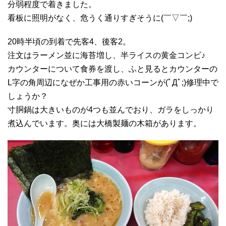
分弱程度で着きました。
看板に照明がなく、危うく通りすぎそうに(￣▽￣;)
20時半頃の到着で先客4、後客2。
注文はラーメン並に海苔増し、半ライスの黄金コンビ♪
カウンターについて食券を渡し、ふと見るとカウンターの
L字の角周辺になぜか工事用の赤いコーンが(ﾟДﾟ;)修理中で
しょうか？
寸胴鍋は大きいものが4つも並んでおり、ガラをしっかり
煮込んでいます。奥には大橋製麺の木箱があります。