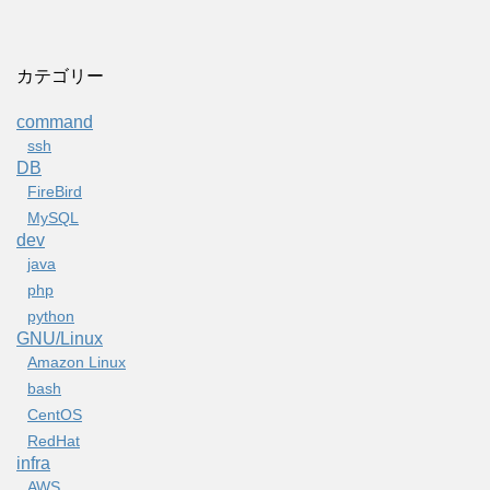
カテゴリー
command
ssh
DB
FireBird
MySQL
dev
java
php
python
GNU/Linux
Amazon Linux
bash
CentOS
RedHat
infra
AWS