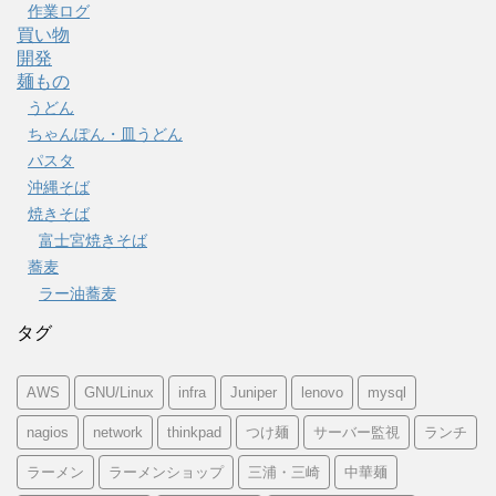
作業ログ
買い物
開発
麺もの
うどん
ちゃんぽん・皿うどん
パスタ
沖縄そば
焼きそば
富士宮焼きそば
蕎麦
ラー油蕎麦
タグ
AWS
GNU/Linux
infra
Juniper
lenovo
mysql
nagios
network
thinkpad
つけ麺
サーバー監視
ランチ
ラーメン
ラーメンショップ
三浦・三崎
中華麺