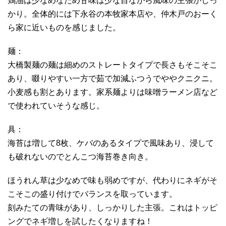
鶏油は少なめなため甘味は少な目ながら風味の主張がしっ
かり。全体的には下永谷の本牧家本店や、仲木戸のおーく
ら家に近いものを感じました。
麺：
大橋製麺の麺は細めのストレートタイプで長さもそこそこ
あり、啜りやすい一方で茹で加減ふつうでややクニクニ。
小麦感も割とあります。家系麺よりは味噌ラーメン店など
で使われていそうな感じ。
具：
海苔は増して8枚、ケバのあるタイプで風味あり、浸して
も破れないのでとんこつ海苔巻き向き。
ほうれん草は少なめで味も弱めですが、代わりにネギがそ
こそこの盛り付けでバランスを取っています。
刻みたての青味があり、しっかりした主張。これはトッピ
ングでネギ増しを試したくなりますね！