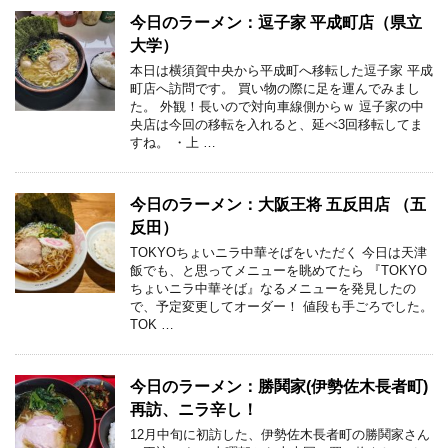
今日のラーメン：逗子家 平成町店（県立
大学）
本日は横須賀中央から平成町へ移転した逗子家 平成
町店へ訪問です。 買い物の際に足を運んでみまし
た。 外観！長いので対向車線側からｗ 逗子家の中
央店は今回の移転を入れると、延べ3回移転してま
すね。 ・上 …
今日のラーメン：大阪王将 五反田店 （五
反田）
TOKYOちょいニラ中華そばをいただく 今日は天津
飯でも、と思ってメニューを眺めてたら 『TOKYO
ちょいニラ中華そば』なるメニューを発見したの
で、予定変更してオーダー！ 値段も手ごろでした。
TOK …
今日のラーメン：勝鬨家(伊勢佐木長者町)
再訪、ニラ辛し！
12月中旬に初訪した、伊勢佐木長者町の勝鬨家さん