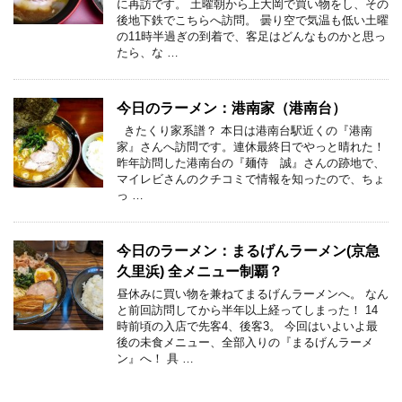
に再訪です。 土曜朝から上大岡で買い物をし、その
後地下鉄でこちらへ訪問。 曇り空で気温も低い土曜
の11時半過ぎの到着で、客足はどんなものかと思っ
たら、な …
今日のラーメン：港南家（港南台）
きたくり家系譜？ 本日は港南台駅近くの『港南
家』さんへ訪問です。連休最終日でやっと晴れた！
昨年訪問した港南台の『麺侍 誠』さんの跡地で、
マイレビさんのクチコミで情報を知ったので、ちょ
っ …
今日のラーメン：まるげんラーメン(京急
久里浜) 全メニュー制覇？
昼休みに買い物を兼ねてまるげんラーメンへ。 なん
と前回訪問してから半年以上経ってしまった！ 14
時前頃の入店で先客4、後客3。 今回はいよいよ最
後の未食メニュー、全部入りの『まるげんラーメ
ン』へ！ 具 …