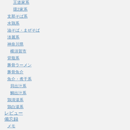
王道家系
環2家系
支那そば系
水鶏系
油そば・まぜそば
淡麗系
神奈川県
横須賀市
背脂系
豚骨ラーメン
豚骨魚介
魚介・煮干系
貝出汁系
鯛出汁系
鶏清湯系
鶏白湯系
レビュー
備忘録
メモ