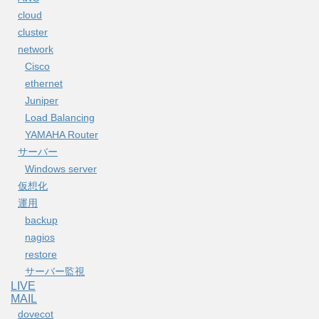
cloud
cluster
network
Cisco
ethernet
Juniper
Load Balancing
YAMAHA Router
サーバー
Windows server
仮想化
運用
backup
nagios
restore
サーバー監視
LIVE
MAIL
dovecot