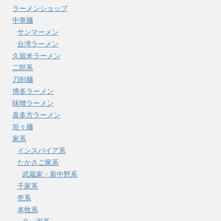
ラーメンショップ
中華麺
サンマーメン
台湾ラーメン
久留米ラーメン
二郎系
刀削麺
博多ラーメン
味噌ラーメン
喜多方ラーメン
坦々麺
家系
インスパイア系
たかさご家系
武蔵家・新中野系
千家系
壱系
本牧系