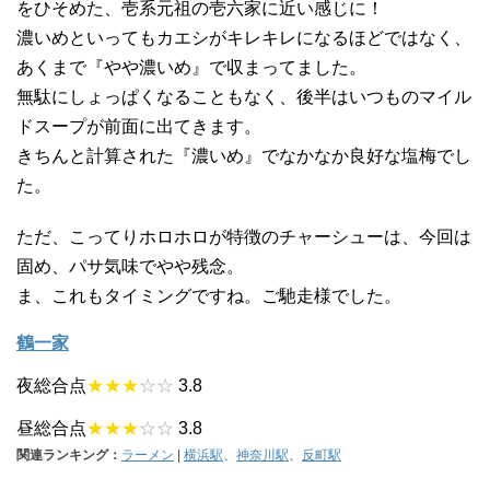
をひそめた、壱系元祖の壱六家に近い感じに！
濃いめといってもカエシがキレキレになるほどではなく、
あくまで『やや濃いめ』で収まってました。
無駄にしょっぱくなることもなく、後半はいつものマイル
ドスープが前面に出てきます。
きちんと計算された『濃いめ』でなかなか良好な塩梅でし
た。
ただ、こってりホロホロが特徴のチャーシューは、今回は
固め、パサ気味でやや残念。
ま、これもタイミングですね。ご馳走様でした。
鶴一家
夜総合点
★★★
☆☆
3.8
昼総合点
★★★
☆☆
3.8
関連ランキング：
ラーメン
|
横浜駅
、
神奈川駅
、
反町駅