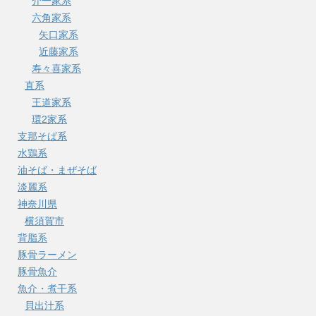
介一家系
六角家系
矢口家系
近藤家系
寿々喜家系
直系
王道家系
環2家系
支那そば系
水鶏系
油そば・まぜそば
淡麗系
神奈川県
横須賀市
背脂系
豚骨ラーメン
豚骨魚介
魚介・煮干系
貝出汁系