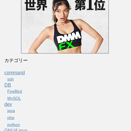
カテゴリー
command
ssh
DB
FireBird
MySQL
dev
java
php
python
GNU/Linux