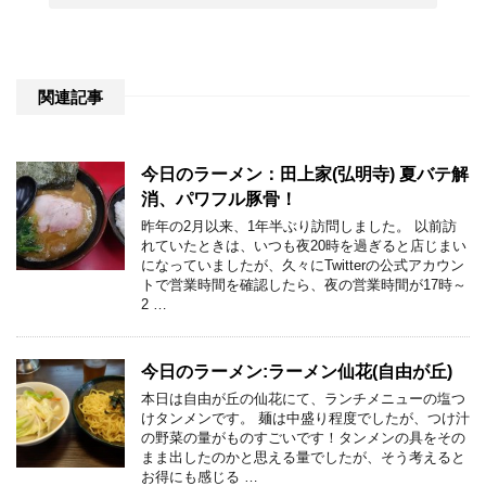
関連記事
今日のラーメン：田上家(弘明寺) 夏バテ解
消、パワフル豚骨！
昨年の2月以来、1年半ぶり訪問しました。 以前訪
れていたときは、いつも夜20時を過ぎると店じまい
になっていましたが、久々にTwitterの公式アカウン
トで営業時間を確認したら、夜の営業時間が17時～
2 …
今日のラーメン:ラーメン仙花(自由が丘)
本日は自由が丘の仙花にて、ランチメニューの塩つ
けタンメンです。 麺は中盛り程度でしたが、つけ汁
の野菜の量がものすごいです！タンメンの具をその
まま出したのかと思える量でしたが、そう考えると
お得にも感じる …