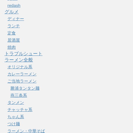
redash
グルメ
ディナー
ランチ
定食
居酒屋
焼肉
トラブルシュート
ラーメン全般
オリジナル系
カレーラーメン
ご当地ラーメン
勝浦タンタン麺
燕三条系
タンメン
チャッチャ系
ちゃん系
つけ麺
ラーメン・中華そば