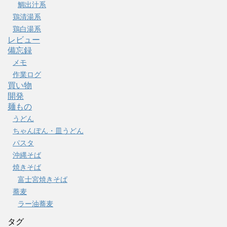
鯛出汁系
鶏清湯系
鶏白湯系
レビュー
備忘録
メモ
作業ログ
買い物
開発
麺もの
うどん
ちゃんぽん・皿うどん
パスタ
沖縄そば
焼きそば
富士宮焼きそば
蕎麦
ラー油蕎麦
タグ