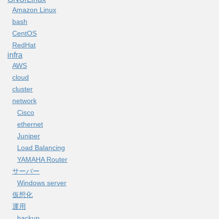
Amazon Linux
bash
CentOS
RedHat
infra
AWS
cloud
cluster
network
Cisco
ethernet
Juniper
Load Balancing
YAMAHA Router
サーバー
Windows server
仮想化
運用
backup