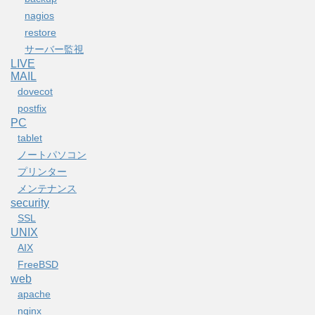
nagios
restore
サーバー監視
LIVE
MAIL
dovecot
postfix
PC
tablet
ノートパソコン
プリンター
メンテナンス
security
SSL
UNIX
AIX
FreeBSD
web
apache
nginx