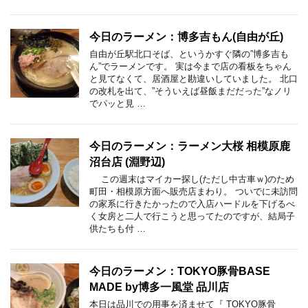
今日のラーメン：博多吉もん(自由が丘)
自由が丘駅北口そば、というかすぐ隣の”博多吉も
ん”でラーメンです。 実は今まで店の看板をちゃん
と見てなくて、居酒屋と勘違いしていました。 北口
の改札を出て、”そういえば昼飯まだだった”なノリ
でパッと見 …
今日のラーメン：ラーメン大桜 相模原鹿
沼台店 (淵野辺)
この週末はマイカー探し(ただし中古車ｗ)のため
町田・相模原方面へ販売店まわり。 ついでに未訪問
の家系に行きたかったので入店ハードルを下げるべ
く女房と二人で行こうと思ってたのですが、結局子
供たちも付 …
今日のラーメン：TOKYO豚骨BASE
MADE by博多一風堂 品川店
本日は品川での用事を済ませて『 TOKYO豚骨