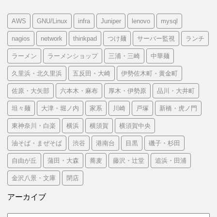
AWS
GNU/Linux
infra
Juniper
lenovo
mysql
nagios
network
thinkpad
つけ麺
サーバー監視
ランチ
ラーメン
ラーメンショップ
三浦・三崎
中華麺
久里浜・北久里浜
五反田・大崎
伊勢佐木町・黄金町
佐原・大矢部
六本木・麻布
厚木・伊勢原
品川・大井町
坦々麺
大津・堀ノ内
家系
川崎
戸塚
新橋・虎ノ門
東神奈川・白楽
横浜
横須賀
横須賀中央
油そば・まぜそば
渋谷
港南台
目黒
磯子・杉田
自由が丘
蒲田・大森
蕎麦
藤沢・辻堂
追浜・田浦
金沢八景・文庫
閉店
アーカイブ