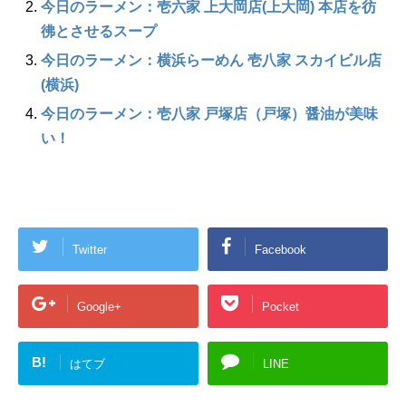
今日のラーメン：壱六家 上大岡店(上大岡) 本店を彷
彿とさせるスープ
今日のラーメン：横浜らーめん 壱八家 スカイビル店
(横浜)
今日のラーメン：壱八家 戸塚店（戸塚）醤油が美味
い！
Twitter
Facebook
Google+
Pocket
B!
はてブ
LINE