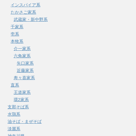
インスパイア系
たかさご家系
武蔵家・新中野系
千家系
壱系
本牧系
介一家系
六角家系
矢口家系
近藤家系
寿々喜家系
直系
王道家系
環2家系
支那そば系
水鶏系
油そば・まぜそば
淡麗系
神奈川県