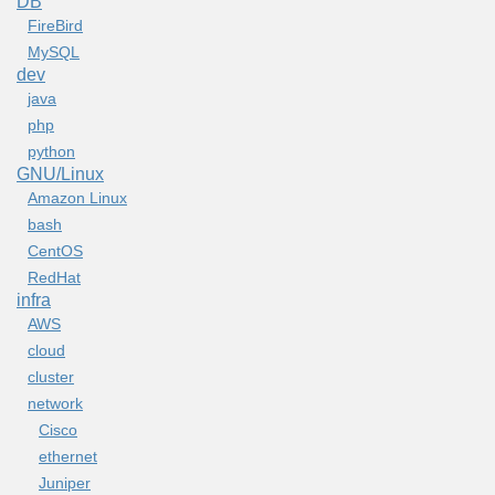
DB
FireBird
MySQL
dev
java
php
python
GNU/Linux
Amazon Linux
bash
CentOS
RedHat
infra
AWS
cloud
cluster
network
Cisco
ethernet
Juniper