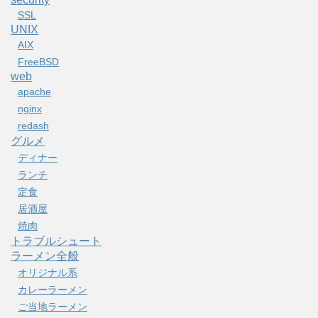
SSL
UNIX
AIX
FreeBSD
web
apache
nginx
redash
グルメ
ディナー
ランチ
定食
居酒屋
焼肉
トラブルシュート
ラーメン全般
オリジナル系
カレーラーメン
ご当地ラーメン