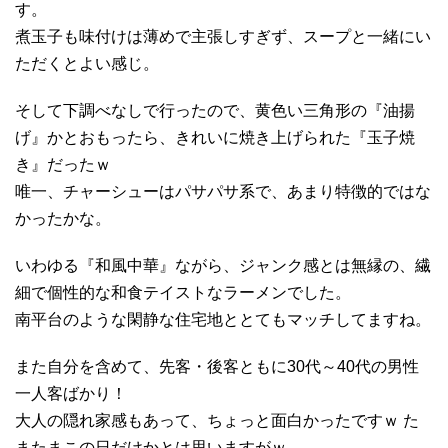
す。
煮玉子も味付けは薄めで主張しすぎず、スープと一緒にい
ただくとよい感じ。
そして下調べなしで行ったので、黄色い三角形の『油揚
げ』かとおもったら、きれいに焼き上げられた『玉子焼
き』だったｗ
唯一、チャーシューはパサパサ系で、あまり特徴的ではな
かったかな。
いわゆる『和風中華』ながら、ジャンク感とは無縁の、繊
細で個性的な和食テイストなラーメンでした。
南平台のような閑静な住宅地ととてもマッチしてますね。
また自分を含めて、先客・後客ともに30代～40代の男性
一人客ばかり！
大人の隠れ家感もあって、ちょっと面白かったですｗ た
またまこの日だけかとは思いますがｗ