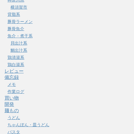
横須賀市
背脂系
豚骨ラーメン
豚骨魚介
魚介・煮干系
貝出汁系
鯛出汁系
鶏清湯系
鶏白湯系
レビュー
備忘録
メモ
作業ログ
買い物
開発
麺もの
うどん
ちゃんぽん・皿うどん
パスタ