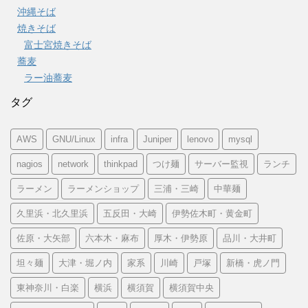
沖縄そば
焼きそば
富士宮焼きそば
蕎麦
ラー油蕎麦
タグ
AWS
GNU/Linux
infra
Juniper
lenovo
mysql
nagios
network
thinkpad
つけ麺
サーバー監視
ランチ
ラーメン
ラーメンショップ
三浦・三崎
中華麺
久里浜・北久里浜
五反田・大崎
伊勢佐木町・黄金町
佐原・大矢部
六本木・麻布
厚木・伊勢原
品川・大井町
坦々麺
大津・堀ノ内
家系
川崎
戸塚
新橋・虎ノ門
東神奈川・白楽
横浜
横須賀
横須賀中央