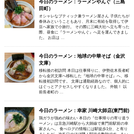
今日のラーメン：ラーメンやんぐ（三島
田町）
オシャレなブティック兼ラーメン屋さん 子供たちが
春休みということもあり、月末に有給を取得して伊
豆へ家族で小旅行。 その際に三嶋大社へ立ち寄った
際、昼食に『ラーメンやんぐ』へ足を運んできまし
た。 お店は …
今日のラーメン：地球の中華そば（金沢
文庫）
移転後の初訪問 本日は仕事帰りに、伊勢佐木長者町
から金沢文庫へ移転した『地球の中華そば』へ、移
転後初訪問です。 文庫は通勤経路なので、個人的に
はぐっとアクセスしやすくなりました。 外観！ 以
前長者町の …
今日のラーメン：幸家 川崎大師店(東門前)
鶏ガラが強めの味わい 本日の『仕事帰りの寄り道ラ
ーメン』は京急川崎駅から大師線で東門前駅前の幸
家さんへ。 食べログの情報には駅徒歩1分、と有り