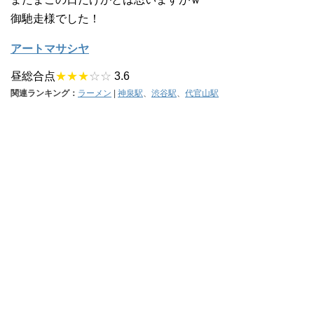
御馳走様でした！
アートマサシヤ
昼総合点
★★★
☆☆
3.6
関連ランキング：
ラーメン
|
神泉駅
、
渋谷駅
、
代官山駅