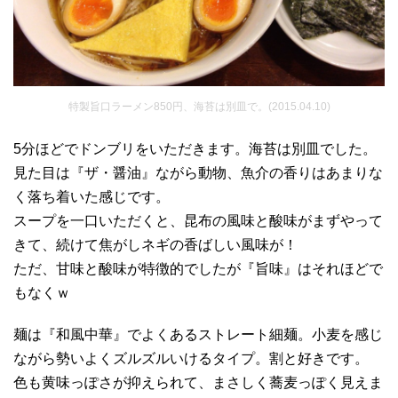
特製旨口ラーメン850円、海苔は別皿で。(2015.04.10)
5分ほどでドンブリをいただきます。海苔は別皿でした。
見た目は『ザ・醤油』ながら動物、魚介の香りはあまりな
く落ち着いた感じです。
スープを一口いただくと、昆布の風味と酸味がまずやって
きて、続けて焦がしネギの香ばしい風味が！
ただ、甘味と酸味が特徴的でしたが『旨味』はそれほどで
もなくｗ
麺は『和風中華』でよくあるストレート細麺。小麦を感じ
ながら勢いよくズルズルいけるタイプ。割と好きです。
色も黄味っぽさが抑えられて、まさしく蕎麦っぽく見えま