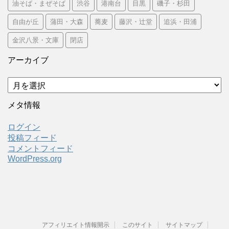
油そば・まぜそば
渋谷
港南台
目黒
磯子・杉田
自由が丘
蒲田・大森
蕎麦
藤沢・辻堂
追浜・田浦
金沢八景・文庫
閉店
アーカイブ
ア
ー
カ
メタ情報
イ
ブ
ログイン
投稿フィード
コメントフィード
WordPress.org
アフィリエイト情報開示
このサイト
サイトマップ