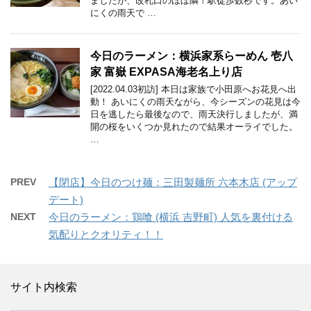
ましたが、改札口のほぼ隣！駅徒歩数秒です。あい
にくの雨天で …
今日のラーメン：横浜家系らーめん 壱八
家 富嶽 EXPASA海老名上り店
[2022.04.03初訪] 本日は家族で小田原へお花見へ出
動！ あいにくの雨天ながら、今シーズンの花見は今
日を逃したら最後なので、雨天決行しましたが、満
開の桜をいくつか見れたので結果オーライでした。
…
PREV
【閉店】今日のつけ麺：三田製麺所 六本木店 (アップ
デート)
NEXT
今日のラーメン：鶏喰 (横浜 吉野町) 人気を裏付ける
気配りとクオリティ！！
サイト内検索