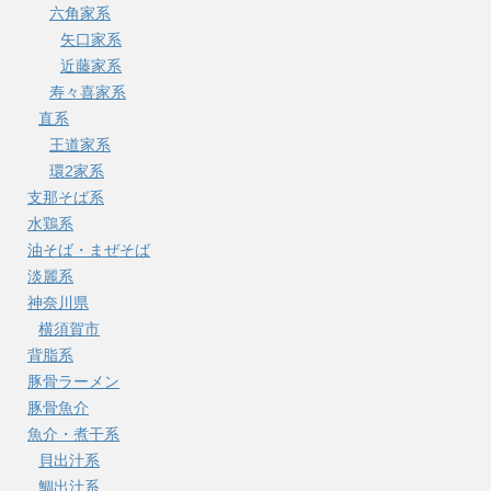
六角家系
矢口家系
近藤家系
寿々喜家系
直系
王道家系
環2家系
支那そば系
水鶏系
油そば・まぜそば
淡麗系
神奈川県
横須賀市
背脂系
豚骨ラーメン
豚骨魚介
魚介・煮干系
貝出汁系
鯛出汁系