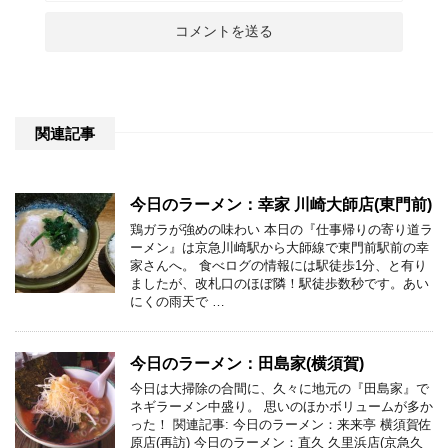
関連記事
今日のラーメン：幸家 川崎大師店(東門前)
鶏ガラが強めの味わい 本日の『仕事帰りの寄り道ラ
ーメン』は京急川崎駅から大師線で東門前駅前の幸
家さんへ。 食べログの情報には駅徒歩1分、と有り
ましたが、改札口のほぼ隣！駅徒歩数秒です。あい
にくの雨天で …
今日のラーメン：田島家(横須賀)
今日は大掃除の合間に、久々に地元の『田島家』で
ネギラーメン中盛り。 思いのほかボリュームが多か
った！ 関連記事: 今日のラーメン：来来亭 横須賀佐
原店(再訪) 今日のラーメン：直久 久里浜店(京急久