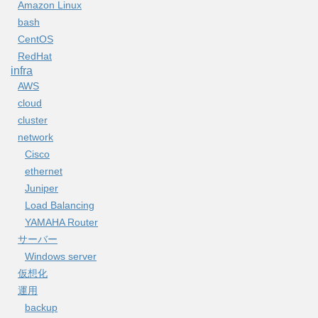
Amazon Linux
bash
CentOS
RedHat
infra
AWS
cloud
cluster
network
Cisco
ethernet
Juniper
Load Balancing
YAMAHA Router
サーバー
Windows server
仮想化
運用
backup