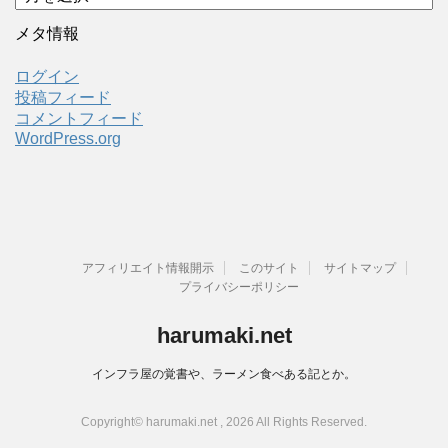
ー
カ
メタ情報
イ
ブ
ログイン
投稿フィード
コメントフィード
WordPress.org
アフィリエイト情報開示
このサイト
サイトマップ
プライバシーポリシー
harumaki.net
インフラ屋の覚書や、ラーメン食べある記とか。
Copyright© harumaki.net , 2026 All Rights Reserved.