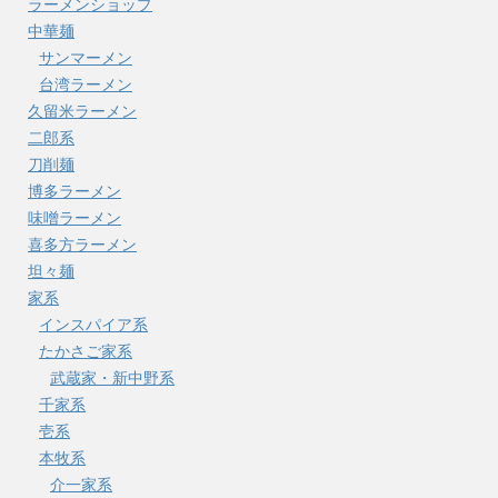
ラーメンショップ
中華麺
サンマーメン
台湾ラーメン
久留米ラーメン
二郎系
刀削麺
博多ラーメン
味噌ラーメン
喜多方ラーメン
坦々麺
家系
インスパイア系
たかさご家系
武蔵家・新中野系
千家系
壱系
本牧系
介一家系