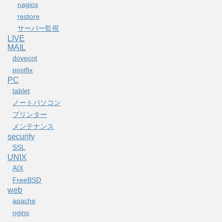
nagios
restore
サーバー監視
LIVE
MAIL
dovecot
postfix
PC
tablet
ノートパソコン
プリンター
メンテナンス
security
SSL
UNIX
AIX
FreeBSD
web
apache
nginx