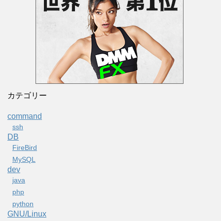
カテゴリー
command
ssh
DB
FireBird
MySQL
dev
java
php
python
GNU/Linux