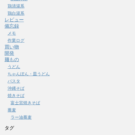
鶏清湯系
鶏白湯系
レビュー
備忘録
メモ
作業ログ
買い物
開発
麺もの
うどん
ちゃんぽん・皿うどん
パスタ
沖縄そば
焼きそば
富士宮焼きそば
蕎麦
ラー油蕎麦
タグ