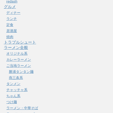
redash
グルメ
ディナー
ランチ
定食
居酒屋
焼肉
トラブルシュート
ラーメン全般
オリジナル系
カレーラーメン
ご当地ラーメン
勝浦タンタン麺
燕三条系
タンメン
チャッチャ系
ちゃん系
つけ麺
ラーメン・中華そば