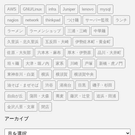
AWS
GNU/Linux
infra
Juniper
lenovo
mysql
nagios
network
thinkpad
つけ麺
サーバー監視
ランチ
ラーメン
ラーメンショップ
三浦・三崎
中華麺
久里浜・北久里浜
五反田・大崎
伊勢佐木町・黄金町
佐原・大矢部
六本木・麻布
厚木・伊勢原
品川・大井町
坦々麺
大津・堀ノ内
家系
川崎
戸塚
新橋・虎ノ門
東神奈川・白楽
横浜
横須賀
横須賀中央
油そば・まぜそば
渋谷
港南台
目黒
磯子・杉田
自由が丘
蒲田・大森
蕎麦
藤沢・辻堂
追浜・田浦
金沢八景・文庫
閉店
アーカイブ
ア