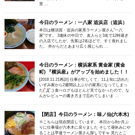
里 …
今日のラーメン：一八家 追浜店（追浜）
本日は横須賀・追浜の家系ラーメン屋さん”一八
家”です。 3連休の中日で、友人らと3名で12時過ぎ
の入店でしたが、先客は2名ほどで、すぐ座れまし
た。 外からだとあまり広く感じられ …
今日のラーメン：横浜家系 黄金家 (黄金
町) 『横浜産』がアップを始めました！！
[2018.11.21再訪] 仕事が忙しくて、11上旬に訪れた
いずみ家から2週間以上ぶりの家系になってしまっ
た(ﾟДﾟ;) 食べログもほとんど見てなかったので、な
んかレビューの書き方まで忘れてしまいま …
【閉店】今日のラーメン：味ノ仙(六本木)
※こちらは現在閉店しています。 本日から8か月ぶ
りに仕事場が六本木に戻りました そして昼休みにや
ることは早速ラーメン屋さん探しですｗ 見たとこ