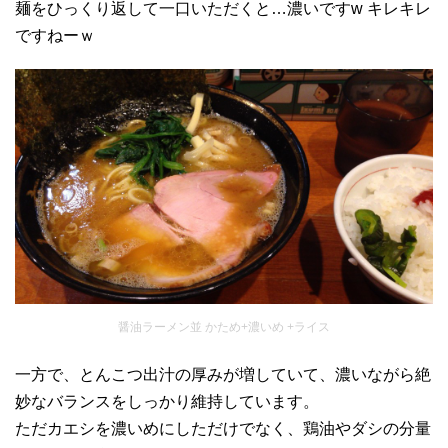
麺をひっくり返して一口いただくと…濃いですw キレキレ
ですねーｗ
醤油ラーメン並 かため+濃いめ +ライス
一方で、とんこつ出汁の厚みが増していて、濃いながら絶
妙なバランスをしっかり維持しています。
ただカエシを濃いめにしただけでなく、鶏油やダシの分量