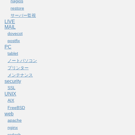
nagios
restore
サーバー監視
LIVE
MAIL
dovecot
postfix
PC
tablet
ノートパソコン
プリンター
メンテナンス
security
SSL
UNIX
AIX
FreeBSD
web
apache
nginx
redash