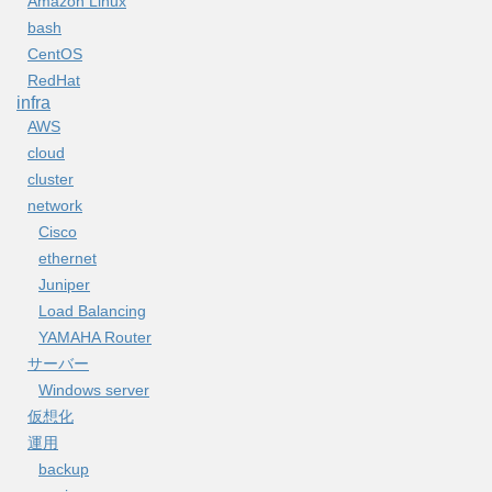
Amazon Linux
bash
CentOS
RedHat
infra
AWS
cloud
cluster
network
Cisco
ethernet
Juniper
Load Balancing
YAMAHA Router
サーバー
Windows server
仮想化
運用
backup