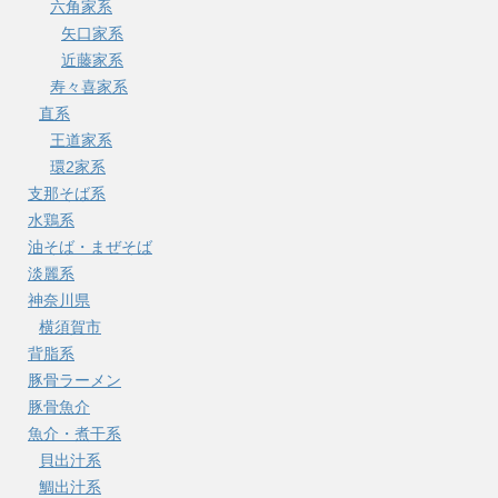
六角家系
矢口家系
近藤家系
寿々喜家系
直系
王道家系
環2家系
支那そば系
水鶏系
油そば・まぜそば
淡麗系
神奈川県
横須賀市
背脂系
豚骨ラーメン
豚骨魚介
魚介・煮干系
貝出汁系
鯛出汁系