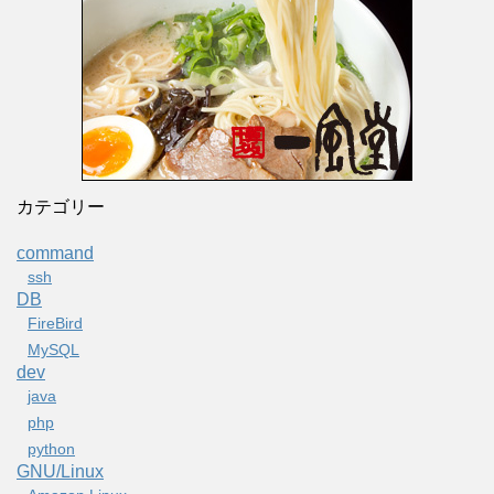
カテゴリー
command
ssh
DB
FireBird
MySQL
dev
java
php
python
GNU/Linux