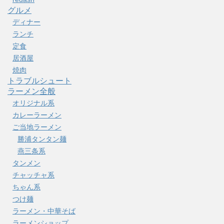
グルメ
ディナー
ランチ
定食
居酒屋
焼肉
トラブルシュート
ラーメン全般
オリジナル系
カレーラーメン
ご当地ラーメン
勝浦タンタン麺
燕三条系
タンメン
チャッチャ系
ちゃん系
つけ麺
ラーメン・中華そば
ラーメンショップ