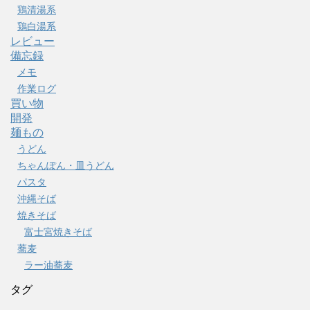
鶏清湯系
鶏白湯系
レビュー
備忘録
メモ
作業ログ
買い物
開発
麺もの
うどん
ちゃんぽん・皿うどん
パスタ
沖縄そば
焼きそば
富士宮焼きそば
蕎麦
ラー油蕎麦
タグ