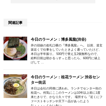
関連記事
今日のラーメン：博多風龍(渋谷)
井の頭線の改札口横の『博多風龍』へ。 以前、道玄
坂近くで仕事をしていたときよく通っていたけど、
本日は半年振り。 500円で替え玉2個無料なので、
給料日前は助かるっす→と思ったら、600円に値上
げして …
今日のラーメン：桂花ラーメン 渋谷セン
ター街店
本日は会社の同僚に誘われ、ランチでセンター街の
桂花へ。何気にここのラーメンは10年以上前に1度
来たきりで、かなり久々です。 場所すら『近くにフ
ァーストキッチンや天下一品があったよう
な・・・』くらいあい …