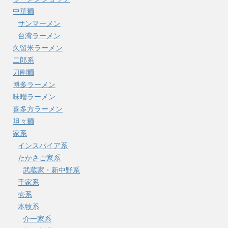
中華麺
サンマーメン
台湾ラーメン
久留米ラーメン
二郎系
刀削麺
博多ラーメン
味噌ラーメン
喜多方ラーメン
坦々麺
家系
インスパイア系
たかさご家系
武蔵家・新中野系
千家系
壱系
本牧系
介一家系