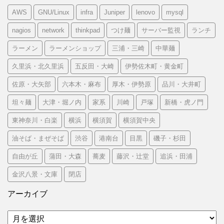
AWS
GNU/Linux
infra
Juniper
lenovo
mysql
nagios
network
thinkpad
つけ麺
サーバー監視
ランチ
ラーメン
ラーメンショップ
三浦・三崎
中華麺
久里浜・北久里浜
五反田・大崎
伊勢佐木町・黄金町
佐原・大矢部
六本木・麻布
厚木・伊勢原
品川・大井町
坦々麺
大津・堀ノ内
家系
川崎
戸塚
新橋・虎ノ門
東神奈川・白楽
横浜
横須賀
横須賀中央
油そば・まぜそば
渋谷
港南台
目黒
磯子・杉田
自由が丘
蒲田・大森
蕎麦
藤沢・辻堂
追浜・田浦
金沢八景・文庫
閉店
アーカイブ
ア