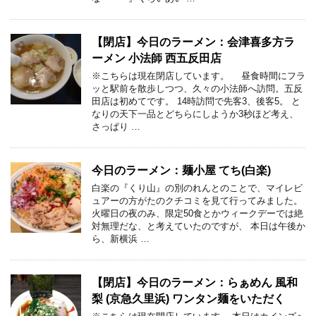
【閉店】今日のラーメン：会津喜多方ラ
ーメン 小法師 西五反田店
※こちらは現在閉店しています。 昼食時間にフラ
ッと駅前を散歩しつつ、久々の小法師へ訪問。五反
田店は初めてです。 14時訪問で先客3、後客5。 と
なりの天下一品とどちらにしようか3秒ほど考え、
さっぱり …
今日のラーメン：麺小屋 てち(白楽)
白楽の『くり山』の別のれんとのことで、マイレビ
ュアーの方がたのクチコミを見て行ってみました。
火曜日の夜のみ、限定50食とかウィークデーでは絶
対無理だな、と考えていたのですが、 本日は午後か
ら、新横浜 …
【閉店】今日のラーメン：らぁめん 風和
梨 (京急久里浜) ワンタン麺をいただく