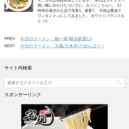
※こちらは現在閉店しています。 本日はカインズへ
買い物に出かけたついでに、久々にこちらへ。 11
時40分過ぎの入店で先客1、後客7。 今回は醤油で
ワンタンメンにしてみました。 ホワイトバランスを
とった …
PREV
今日のラーメン：鶴一家(横浜駅西口)
NEXT
今日のラーメン：天鳳(六本木)でめんばり！
サイト内検索
スポンサーリンク