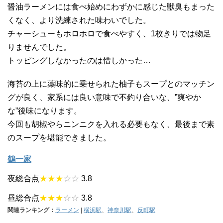
醤油ラーメンには食べ始めにわずかに感じた獣臭もまった
くなく、より洗練された味わいでした。
チャーシューもホロホロで食べやすく、1枚きりでは物足
りませんでした。
トッピングしなかったのは惜しかった…
海苔の上に薬味的に乗せられた柚子もスープとのマッチン
グが良く、家系には良い意味で不釣り合いな、”爽やか
な”後味になります。
今回も胡椒やらニンニクを入れる必要もなく、最後まで素
のスープを堪能できました。
鶴一家
夜総合点
★★★
☆☆
3.8
昼総合点
★★★
☆☆
3.8
関連ランキング：
ラーメン
|
横浜駅
、
神奈川駅
、
反町駅