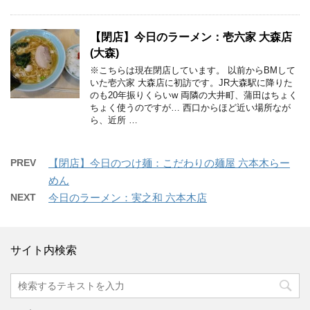
【閉店】今日のラーメン：壱六家 大森店
(大森)
※こちらは現在閉店しています。 以前からBMして
いた壱六家 大森店に初訪です。JR大森駅に降りた
のも20年振りくらいw 両隣の大井町、蒲田はちょく
ちょく使うのですが… 西口からほど近い場所なが
ら、近所 …
PREV
【閉店】今日のつけ麺：こだわりの麺屋 六本木らー
めん
NEXT
今日のラーメン：実之和 六本木店
サイト内検索