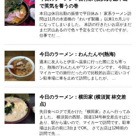
で英気を養うの巻
本日は休日出勤の振替で平日休み！ 家系ラーメン訪
問は11月の水道橋の『わいず製麺.』以来1カ月ぶり
になってしまいました。 未訪の行きたいお店がまだ
まだ沢山あるので色々予定を立てていたのですが、
仕事でだ …
今日のラーメン：わんたんや(熱海)
週末に友人らと伊豆へ温泉に行った際に立ち寄っ
た、熱海の”わんたんや”ワンタンメンです。 今回は
マイカーでの旅行だったので比較的お店に近いコイ
ン駐車場に車を止めて訪問しましたが、 …
今日のラーメン：横田家 (横須賀 林交差
点)
先日食べログで見かけた『横田家』さんへ行ってみ
ました。 横須賀の西部、国道134号林交差点そばに
あり、駅から遠いので、マイカーで訪問です。駐車
場はお店の前に3台までOK。 さてお店は12時前の
訪問で先 …