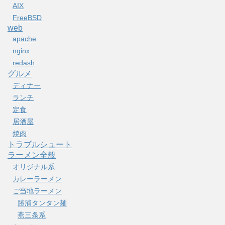
AIX
FreeBSD
web
apache
nginx
redash
グルメ
ディナー
ランチ
定食
居酒屋
焼肉
トラブルシュート
ラーメン全般
オリジナル系
カレーラーメン
ご当地ラーメン
勝浦タンタン麺
燕三条系