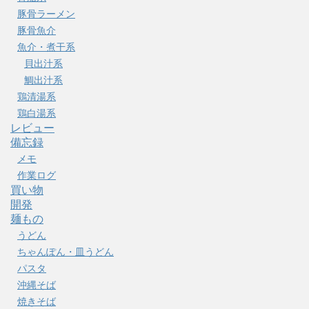
豚骨ラーメン
豚骨魚介
魚介・煮干系
貝出汁系
鯛出汁系
鶏清湯系
鶏白湯系
レビュー
備忘録
メモ
作業ログ
買い物
開発
麺もの
うどん
ちゃんぽん・皿うどん
パスタ
沖縄そば
焼きそば