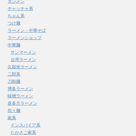
タンメン
チャッチャ系
ちゃん系
つけ麺
ラーメン・中華そば
ラーメンショップ
中華麺
サンマーメン
台湾ラーメン
久留米ラーメン
二郎系
刀削麺
博多ラーメン
味噌ラーメン
喜多方ラーメン
坦々麺
家系
インスパイア系
たかさご家系