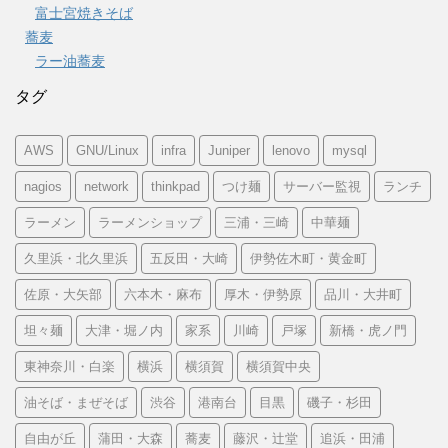
富士宮焼きそば
蕎麦
ラー油蕎麦
タグ
AWS
GNU/Linux
infra
Juniper
lenovo
mysql
nagios
network
thinkpad
つけ麺
サーバー監視
ランチ
ラーメン
ラーメンショップ
三浦・三崎
中華麺
久里浜・北久里浜
五反田・大崎
伊勢佐木町・黄金町
佐原・大矢部
六本木・麻布
厚木・伊勢原
品川・大井町
坦々麺
大津・堀ノ内
家系
川崎
戸塚
新橋・虎ノ門
東神奈川・白楽
横浜
横須賀
横須賀中央
油そば・まぜそば
渋谷
港南台
目黒
磯子・杉田
自由が丘
蒲田・大森
蕎麦
藤沢・辻堂
追浜・田浦