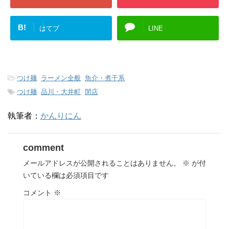
B!
はてブ
LINE
-
つけ麺
,
ラーメン全般
,
魚介・煮干系
-
つけ麺
,
品川・大井町
,
閉店
執筆者：
かんりにん
comment
メールアドレスが公開されることはありません。
※
が付
いている欄は必須項目です
コメント
※