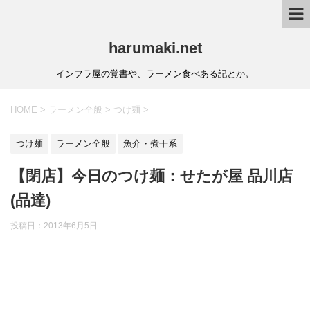
harumaki.net
インフラ屋の覚書や、ラーメン食べある記とか。
HOME
>
ラーメン全般
>
つけ麺
>
つけ麺
ラーメン全般
魚介・煮干系
【閉店】今日のつけ麺：せたが屋 品川店
(品達)
投稿日：2013年6月5日