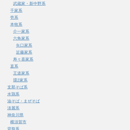
武蔵家・新中野系
千家系
壱系
本牧系
介一家系
六角家系
矢口家系
近藤家系
寿々喜家系
直系
王道家系
環2家系
支那そば系
水鶏系
油そば・まぜそば
淡麗系
神奈川県
横須賀市
背脂系