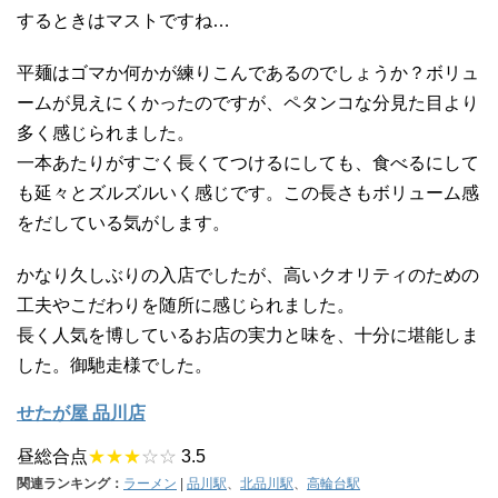
するときはマストですね…
平麺はゴマか何かが練りこんであるのでしょうか？ボリュ
ームが見えにくかったのですが、ペタンコな分見た目より
多く感じられました。
一本あたりがすごく長くてつけるにしても、食べるにして
も延々とズルズルいく感じです。この長さもボリューム感
をだしている気がします。
かなり久しぶりの入店でしたが、高いクオリティのための
工夫やこだわりを随所に感じられました。
長く人気を博しているお店の実力と味を、十分に堪能しま
した。御馳走様でした。
せたが屋 品川店
昼総合点
★★★
☆☆
3.5
関連ランキング：
ラーメン
|
品川駅
、
北品川駅
、
高輪台駅