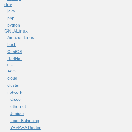
dev
java
php
python
GNU/Linux
Amazon Linux
bash
CentOS
RedHat
infra
AWS
cloud
cluster
network
Cisco
ethernet
Juniper
Load Balancing
YAMAHA Router