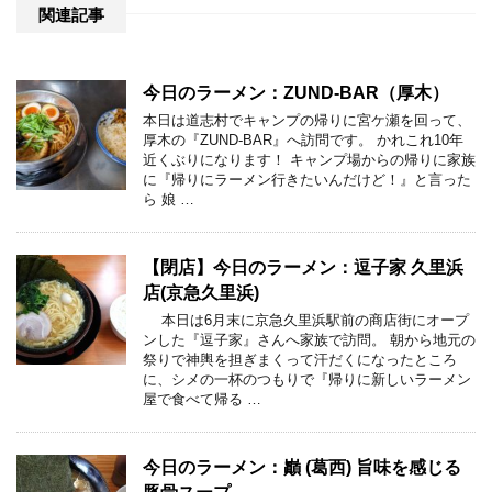
関連記事
今日のラーメン：ZUND-BAR（厚木）
本日は道志村でキャンプの帰りに宮ケ瀬を回って、
厚木の『ZUND-BAR』へ訪問です。 かれこれ10年
近くぶりになります！ キャンプ場からの帰りに家族
に『帰りにラーメン行きたいんだけど！』と言った
ら 娘 …
【閉店】今日のラーメン：逗子家 久里浜
店(京急久里浜)
本日は6月末に京急久里浜駅前の商店街にオープ
ンした『逗子家』さんへ家族で訪問。 朝から地元の
祭りで神輿を担ぎまくって汗だくになったところ
に、シメの一杯のつもりで『帰りに新しいラーメン
屋で食べて帰る …
今日のラーメン：巓 (葛西) 旨味を感じる