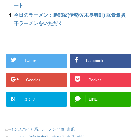
ート
今日のラーメン：勝鬨家(伊勢佐木長者町) 豚骨激煮
干ラーメンをいただく
Twitter
Facebook
Google+
Pocket
B!
はてブ
LINE
-
インスパイア系
,
ラーメン全般
,
家系