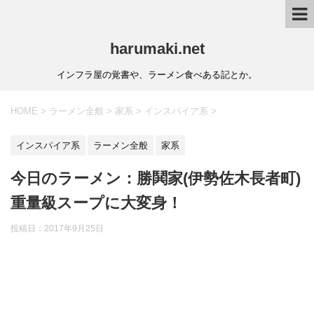
harumaki.net
インフラ屋の覚書や、ラーメン食べある記とか。
HOME
>
ラーメン全般
>
家系
>
インスパイア系
>
インスパイア系
ラーメン全般
家系
今日のラーメン：勝鬨家(伊勢佐木長者町)
重量級スープに大変身！
投稿日：2017年9月25日