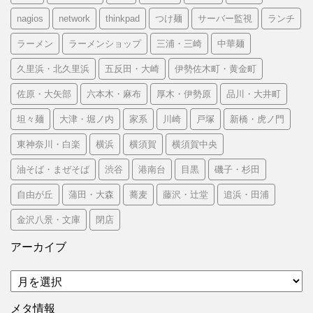
nagios
network
thinkpad
つけ麺
サーバー監視
ランチ
ラーメン
ラーメンショップ
三浦・三崎
中華麺
久里浜・北久里浜
五反田・大崎
伊勢佐木町・黄金町
佐原・大矢部
六本木・麻布
厚木・伊勢原
品川・大井町
坦々麺
大津・堀ノ内
家系
川崎
戸塚
新橋・虎ノ門
東神奈川・白楽
横浜
横須賀
横須賀中央
油そば・まぜそば
渋谷
港南台
目黒
磯子・杉田
自由が丘
蒲田・大森
蕎麦
藤沢・辻堂
追浜・田浦
金沢八景・文庫
閉店
アーカイブ
ア
ー
カ
メタ情報