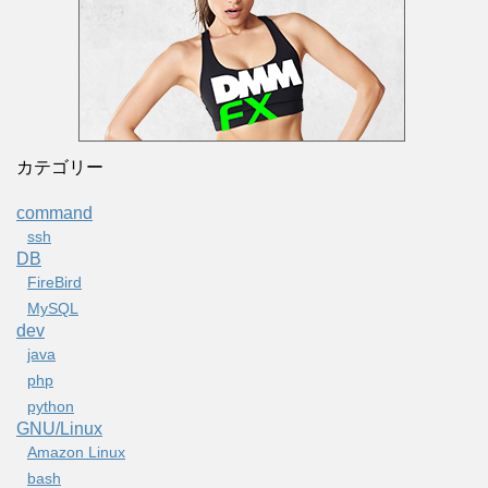
カテゴリー
command
ssh
DB
FireBird
MySQL
dev
java
php
python
GNU/Linux
Amazon Linux
bash