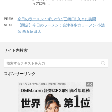
ィアに掲 …
PREV
今日のラーメン：ずいずい(三崎口) 久々に訪問
NEXT
【閉店】今日のラーメン：会津喜多方ラーメン 小法
師 西五反田店
サイト内検索
スポンサーリンク