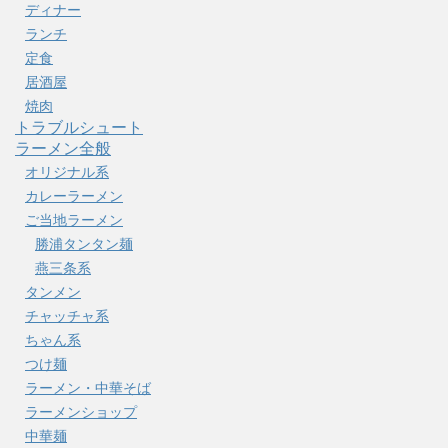
ディナー
ランチ
定食
居酒屋
焼肉
トラブルシュート
ラーメン全般
オリジナル系
カレーラーメン
ご当地ラーメン
勝浦タンタン麺
燕三条系
タンメン
チャッチャ系
ちゃん系
つけ麺
ラーメン・中華そば
ラーメンショップ
中華麺