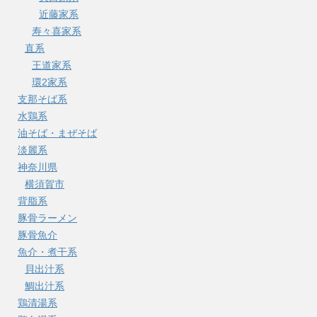
近藤家系
寿々喜家系
直系
王道家系
環2家系
支那そば系
水鶏系
油そば・まぜそば
淡麗系
神奈川県
横須賀市
背脂系
豚骨ラーメン
豚骨魚介
魚介・煮干系
貝出汁系
鯛出汁系
鶏清湯系