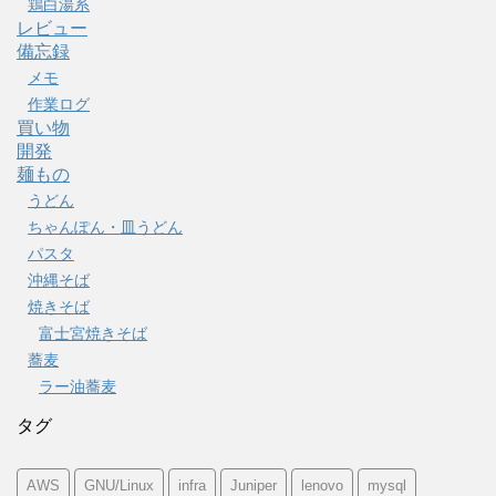
鶏白湯系
レビュー
備忘録
メモ
作業ログ
買い物
開発
麺もの
うどん
ちゃんぽん・皿うどん
パスタ
沖縄そば
焼きそば
富士宮焼きそば
蕎麦
ラー油蕎麦
タグ
AWS
GNU/Linux
infra
Juniper
lenovo
mysql