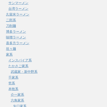
サンマーメン
台湾ラーメン
久留米ラーメン
二郎系
刀削麺
博多ラーメン
味噌ラーメン
喜多方ラーメン
坦々麺
家系
インスパイア系
たかさご家系
武蔵家・新中野系
千家系
壱系
本牧系
介一家系
六角家系
矢口家系