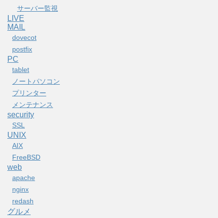
サーバー監視
LIVE
MAIL
dovecot
postfix
PC
tablet
ノートパソコン
プリンター
メンテナンス
security
SSL
UNIX
AIX
FreeBSD
web
apache
nginx
redash
グルメ