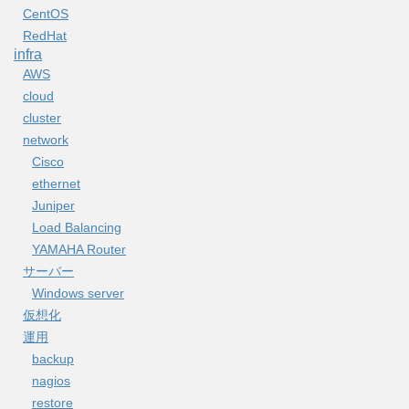
CentOS
RedHat
infra
AWS
cloud
cluster
network
Cisco
ethernet
Juniper
Load Balancing
YAMAHA Router
サーバー
Windows server
仮想化
運用
backup
nagios
restore