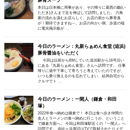
豚骨スープ
本日は日本橋に用事があり、その帰りに葛西の巓(い
ただき)さんまで足を伸ばして訪問しました。 六角
家の流れを汲むお店らしく、お店の前から豚骨臭
が！期待できますね～。お店の向かい側、歩道の端
に電光掲示板が …
今日のラーメン：丸新らぁめん食堂 (追浜)
豚骨醤油をいただく
今回は以前からBMしていた追浜駅から16号沿い
にある『丸新らぁめん食堂』さんへ訪問です。 仕事
帰りに途中下車して寄ろうと考えていたのですが、
いつも乗り換えるのを忘れてしまい、結局自宅から
クルマでト …
今日のラーメン：一閑人（鎌倉・和田
塚）
2022年食べ納めは鎌倉で！ 本日は食べ歩き仲間の
友人とラーメンの食べ納めに行こうか、ということ
で鎌倉方面へ。 今回は和田塚駅近くの『一閑人』へ
訪問です。 由比ヶ浜周辺はTVで取材されたりメデ