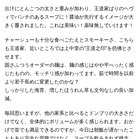
出汁にとんこつの太さと重みが加わり、王道家ばりのヘヴ
ィでパンチのあるスープに！醤油が先行するイメージが大
きく覆されました。これは美味い！薬味無しでいけます！
チャーシューも十分な食べごたえとスモーキーさ、こちら
も王道家、近いところでは上中里の”王道之印”を彷彿とさ
せます。
固さふつうオーダーの麺は、麺の感じはやや平べったく感
じたものの、モッチリ感が加わってます。茹で時間を以前
より若干長めに変更したのかな？
しっかりした海苔、増したほうれん草も文句なしの良い加
減。
毎回思いますが、他の家系と比べるとドンブリの大きさだ
けでなく、全体的にボリュームが多く感じられます。おか
げで並でも満足できるのですが、今日は朝飯が遅かったこ
ともあり完全な空腹ではなく、スープを飲みきれず残念