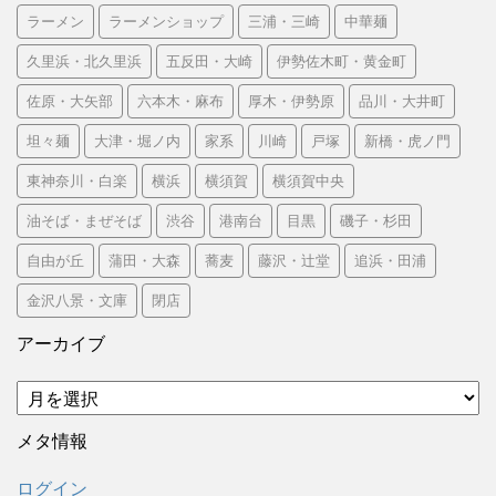
ラーメン
ラーメンショップ
三浦・三崎
中華麺
久里浜・北久里浜
五反田・大崎
伊勢佐木町・黄金町
佐原・大矢部
六本木・麻布
厚木・伊勢原
品川・大井町
坦々麺
大津・堀ノ内
家系
川崎
戸塚
新橋・虎ノ門
東神奈川・白楽
横浜
横須賀
横須賀中央
油そば・まぜそば
渋谷
港南台
目黒
磯子・杉田
自由が丘
蒲田・大森
蕎麦
藤沢・辻堂
追浜・田浦
金沢八景・文庫
閉店
アーカイブ
ア
ー
カ
メタ情報
イ
ブ
ログイン