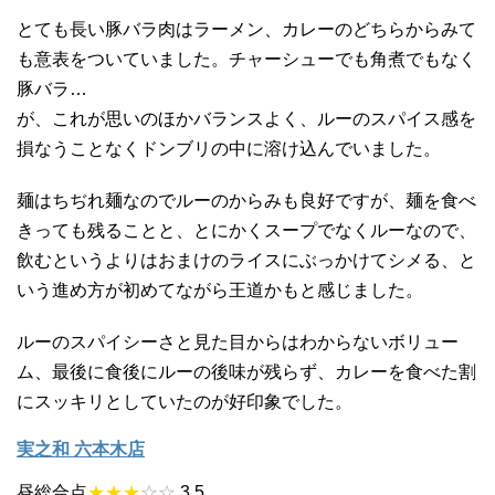
とても長い豚バラ肉はラーメン、カレーのどちらからみて
も意表をついていました。チャーシューでも角煮でもなく
豚バラ…
が、これが思いのほかバランスよく、ルーのスパイス感を
損なうことなくドンブリの中に溶け込んでいました。
麺はちぢれ麺なのでルーのからみも良好ですが、麺を食べ
きっても残ることと、とにかくスープでなくルーなので、
飲むというよりはおまけのライスにぶっかけてシメる、と
いう進め方が初めてながら王道かもと感じました。
ルーのスパイシーさと見た目からはわからないボリュー
ム、最後に食後にルーの後味が残らず、カレーを食べた割
にスッキリとしていたのが好印象でした。
実之和 六本木店
昼総合点
★★★
☆☆
3.5