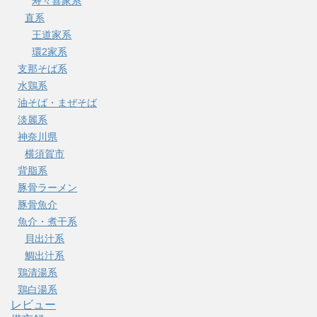
寿々喜家系
直系
王道家系
環2家系
支那そば系
水鶏系
油そば・まぜそば
淡麗系
神奈川県
横須賀市
背脂系
豚骨ラーメン
豚骨魚介
魚介・煮干系
貝出汁系
鯛出汁系
鶏清湯系
鶏白湯系
レビュー