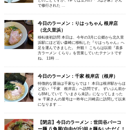
とのことですが、HPでは立川の『つばさ家』さん
で修行された …
今日のラーメン：りはっちゃん 根岸店
（北久里浜）
移転後初訪問 本日は、今年の3月に公郷から北久里
浜駅にほど近い森崎に移転した『りはっちゃん』へ
足を運んできました。 外観！ こちらは以前『喜多
方ラーメン くらり』を営業していたテナントです
ね。 11時 …
今日のラーメン：千家 根岸店（根岸）
特徴的な醤油は千家ならでは！ 本日は根岸駅からほ
ど近い『千家 根岸店』へ訪問です。 ずいぶん前か
らBMしていて『いまさら未訪』になってしまった
ｗ 千家さんの屋号は一昨年に川崎店に訪問して以来
になります …
【閉店】今日のラーメン：世田谷パーコ
ー麺 八角屋(自由が丘)坦々麺をいただく！