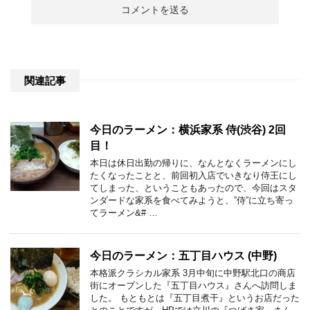
関連記事
今日のラーメン：横浜家系 侍(渋谷) 2回
目！
本日は休日出勤の帰りに、なんとなくラーメンにし
たくなったことと、前回初入店でいきなり侍王にし
てしまった、ということもあったので、今回はスタ
ンダードな家系を食べてみようと、”侍”に立ち寄っ
てラーメン&# …
今日のラーメン：五丁目ハウス (中野)
本格派クラシカル家系 3月中旬に中野駅北口の商店
街にオープンした『五丁目ハウス』さんへ訪問しま
した。 もともとは『五丁目煮干』というお店だった