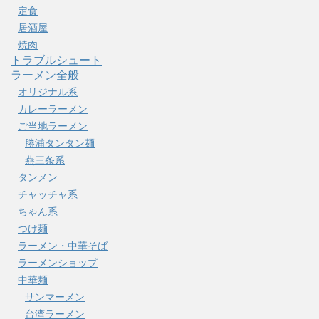
定食
居酒屋
焼肉
トラブルシュート
ラーメン全般
オリジナル系
カレーラーメン
ご当地ラーメン
勝浦タンタン麺
燕三条系
タンメン
チャッチャ系
ちゃん系
つけ麺
ラーメン・中華そば
ラーメンショップ
中華麺
サンマーメン
台湾ラーメン