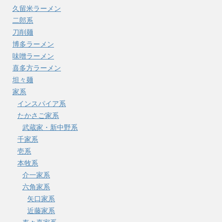
久留米ラーメン
二郎系
刀削麺
博多ラーメン
味噌ラーメン
喜多方ラーメン
坦々麺
家系
インスパイア系
たかさご家系
武蔵家・新中野系
千家系
壱系
本牧系
介一家系
六角家系
矢口家系
近藤家系