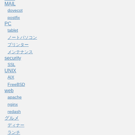
MAIL
dovecot
postfix
PC
tablet
ノートパソコン
プリンター
メンテナンス
security
SSL
UNIX
AIX
FreeBSD
web
apache
nginx
redash
グルメ
ディナー
ランチ