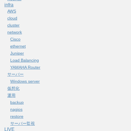
infra
AWS
cloud
cluster
network
Cisco
ethernet
Juniper
Load Balancing
YAMAHA Router
サーバー
Windows server
仮想化
運用
backup
nagios
restore
サーバー監視
LIVE