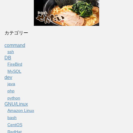
カテゴリー
command
ssh
DB
FireBird
MySQL
dev
java
php
python
GNU/Linux
Amazon Linux
bash
CentOS
RedHat