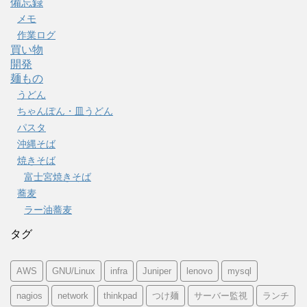
備忘録
メモ
作業ログ
買い物
開発
麺もの
うどん
ちゃんぽん・皿うどん
パスタ
沖縄そば
焼きそば
富士宮焼きそば
蕎麦
ラー油蕎麦
タグ
AWS
GNU/Linux
infra
Juniper
lenovo
mysql
nagios
network
thinkpad
つけ麺
サーバー監視
ランチ