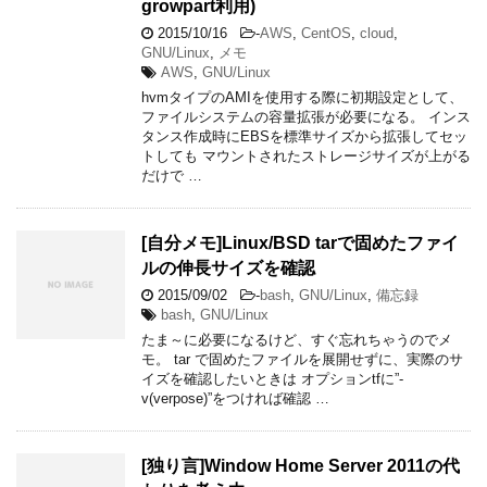
growpart利用)
2015/10/16
-
AWS
,
CentOS
,
cloud
,
GNU/Linux
,
メモ
AWS
,
GNU/Linux
hvmタイプのAMIを使用する際に初期設定として、
ファイルシステムの容量拡張が必要になる。 インス
タンス作成時にEBSを標準サイズから拡張してセッ
トしても マウントされたストレージサイズが上がる
だけで …
[自分メモ]Linux/BSD tarで固めたファイ
ルの伸長サイズを確認
2015/09/02
-
bash
,
GNU/Linux
,
備忘録
bash
,
GNU/Linux
たま～に必要になるけど、すぐ忘れちゃうのでメ
モ。 tar で固めたファイルを展開せずに、実際のサ
イズを確認したいときは オプションtfに”-
v(verpose)”をつければ確認 …
[独り言]Window Home Server 2011の代