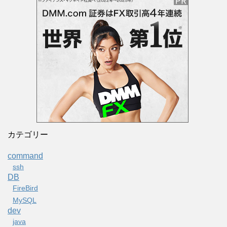
カテゴリー
command
ssh
DB
FireBird
MySQL
dev
java