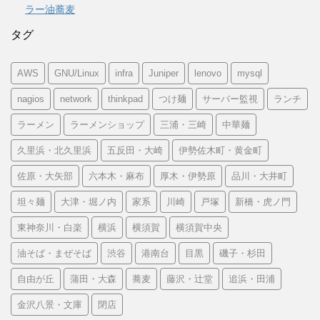
ラー油蕎麦
タグ
AWS
GNU/Linux
infra
Juniper
lenovo
mysql
nagios
network
thinkpad
つけ麺
サーバー監視
ランチ
ラーメン
ラーメンショップ
三浦・三崎
中華麺
久里浜・北久里浜
五反田・大崎
伊勢佐木町・黄金町
佐原・大矢部
六本木・麻布
厚木・伊勢原
品川・大井町
坦々麺
大津・堀ノ内
家系
川崎
戸塚
新橋・虎ノ門
東神奈川・白楽
横浜
横須賀
横須賀中央
油そば・まぜそば
渋谷
港南台
目黒
磯子・杉田
自由が丘
蒲田・大森
蕎麦
藤沢・辻堂
追浜・田浦
金沢八景・文庫
閉店