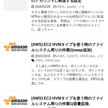
のアカウントに転送する設定
2016/01/25
-
MAIL
,
postfix
,
メモ
テスト環境でデバッグやテスト時に開発サーバーの
MTAから配信されるメールを特定のアドレスに転送
させる設定を追加。 目的は、ソース内にハードコー
ディングされている本番サーバー向けのドメイン
に、誤ってメー …
[AWS] EC2 HVMタイプを使う時のファイ
ルシステム周りの作業2(swap追加)
2015/10/16
-
AWS
,
CentOS
,
GNU/Linux
,
メモ
AWS
,
GNU/Linux
さしあたりAWSだから、t2インスタンスだか
ら、というわけでは全くないけどメモ。 t2インスタ
ンスは、もともとスワップ領域がないインスタンス
タイプのため、スワップが必要な場合は、EBSを追
加してm …
[AWS] EC2 HVMタイプを使う時のファイ
ルシステム周りの作業1(容量拡張、