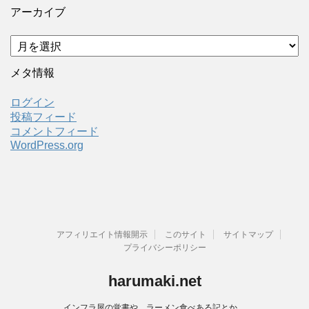
アーカイブ
ア
ー
カ
メタ情報
イ
ブ
ログイン
投稿フィード
コメントフィード
WordPress.org
アフィリエイト情報開示
このサイト
サイトマップ
プライバシーポリシー
harumaki.net
インフラ屋の覚書や、ラーメン食べある記とか。