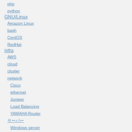
php
python
GNU/Linux
Amazon Linux
bash
CentOS
RedHat
infra
AWS
cloud
cluster
network
Cisco
ethernet
Juniper
Load Balancing
YAMAHA Router
サーバー
Windows server