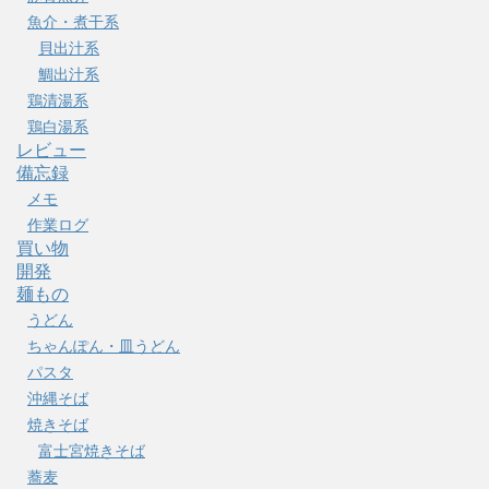
魚介・煮干系
貝出汁系
鯛出汁系
鶏清湯系
鶏白湯系
レビュー
備忘録
メモ
作業ログ
買い物
開発
麺もの
うどん
ちゃんぽん・皿うどん
パスタ
沖縄そば
焼きそば
富士宮焼きそば
蕎麦