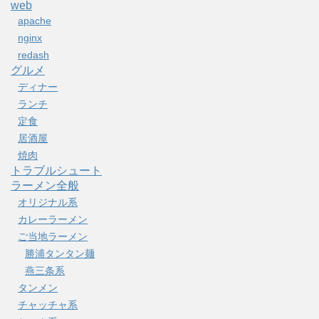
web
apache
nginx
redash
グルメ
ディナー
ランチ
定食
居酒屋
焼肉
トラブルシュート
ラーメン全般
オリジナル系
カレーラーメン
ご当地ラーメン
勝浦タンタン麺
燕三条系
タンメン
チャッチャ系