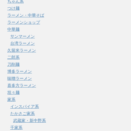
ちゃん系
つけ麺
ラーメン・中華そば
ラーメンショップ
中華麺
サンマーメン
台湾ラーメン
久留米ラーメン
二郎系
刀削麺
博多ラーメン
味噌ラーメン
喜多方ラーメン
坦々麺
家系
インスパイア系
たかさご家系
武蔵家・新中野系
千家系