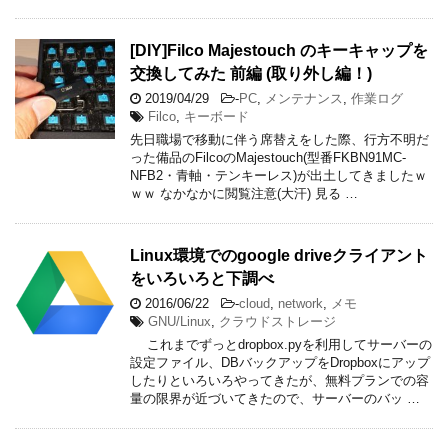
[DIY]Filco Majestouch のキーキャップを
交換してみた 前編 (取り外し編！)
2019/04/29
-
PC
,
メンテナンス
,
作業ログ
Filco
,
キーボード
先日職場で移動に伴う席替えをした際、行方不明だ
った備品のFilcoのMajestouch(型番FKBN91MC-
NFB2・青軸・テンキーレス)が出土してきましたｗ
ｗｗ なかなかに閲覧注意(大汗) 見る …
Linux環境でのgoogle driveクライアント
をいろいろと下調べ
2016/06/22
-
cloud
,
network
,
メモ
GNU/Linux
,
クラウドストレージ
これまでずっとdropbox.pyを利用してサーバーの
設定ファイル、DBバックアップをDropboxにアップ
したりといろいろやってきたが、無料プランでの容
量の限界が近づいてきたので、サーバーのバッ …