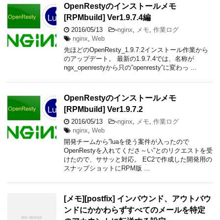
OpenRestyのインストールメモ
[RPMbuild] Ver1.9.7.4編
2016/05/13
-
nginx
,
メモ
,
作業ログ
nginx
,
Web
先ほどのOpenResty_1.9.7.2インストール作業から
のアップデート。 最新の1.9.7.4では、名称が
ngx_openrestyから只の”openresty”に変わっ …
OpenRestyのインストールメモ
[RPMbuild] Ver1.9.7.2
2016/05/13
-
nginx
,
メモ
,
作業ログ
nginx
,
Web
開発チームから”luaを使う案件が入ったので
OpenRestyを入れてくださ～い”とのリクエストを受
けたので、ササッと対応。 EC2で作成した開発用の
スナップショットにRPM版 …
[メモ][postfix] インバウンド、アウトバウ
ンドにかかわらずすべてのメールを特定