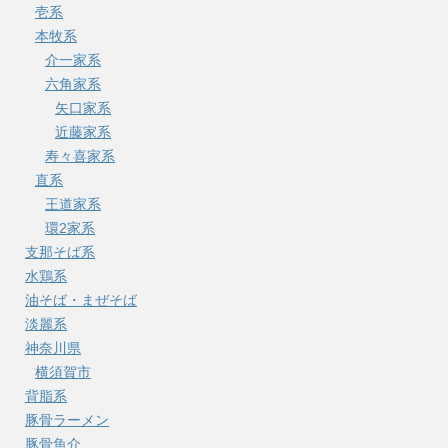
壱系
本牧系
介一家系
六角家系
矢口家系
近藤家系
寿々喜家系
直系
王道家系
環2家系
支那そば系
水鶏系
油そば・まぜそば
淡麗系
神奈川県
横須賀市
背脂系
豚骨ラーメン
豚骨魚介