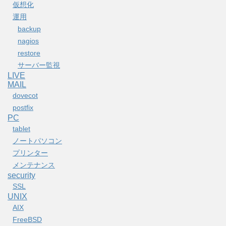
仮想化
運用
backup
nagios
restore
サーバー監視
LIVE
MAIL
dovecot
postfix
PC
tablet
ノートパソコン
プリンター
メンテナンス
security
SSL
UNIX
AIX
FreeBSD