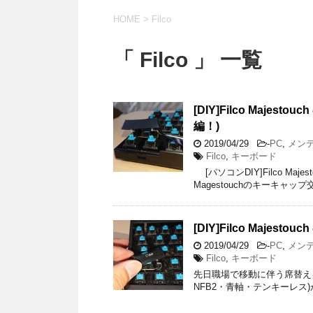
HOME
>
Filco
「 Filco 」 一覧
[DIY]Filco Maj
編！)
2019/04/29
-
PC
,
メン
Filco
,
キーボード
[パソコンDIY]Filco Ma
Magestouchのキーキ
[DIY]Filco Maje
2019/04/29
-
PC
,
メン
Filco
,
キーボード
先日職場で移動に伴う席替えをした
NFB2・青軸・テンキーレス