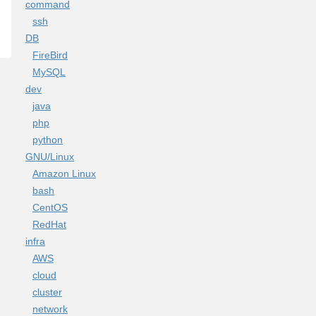
command
ssh
DB
FireBird
MySQL
dev
java
php
python
GNU/Linux
Amazon Linux
bash
CentOS
RedHat
infra
AWS
cloud
cluster
network