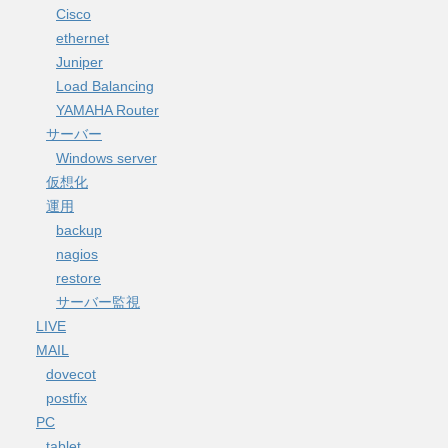
Cisco
ethernet
Juniper
Load Balancing
YAMAHA Router
サーバー
Windows server
仮想化
運用
backup
nagios
restore
サーバー監視
LIVE
MAIL
dovecot
postfix
PC
tablet