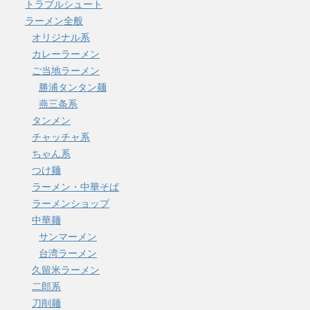
トラブルシュート
ラーメン全般
オリジナル系
カレーラーメン
ご当地ラーメン
勝浦タンタン麺
燕三条系
タンメン
チャッチャ系
ちゃん系
つけ麺
ラーメン・中華そば
ラーメンショップ
中華麺
サンマーメン
台湾ラーメン
久留米ラーメン
二郎系
刀削麺