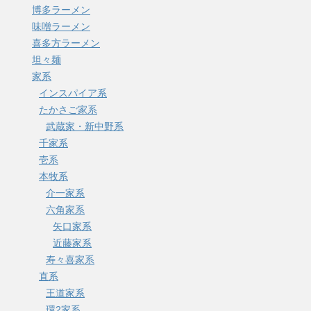
博多ラーメン
味噌ラーメン
喜多方ラーメン
坦々麺
家系
インスパイア系
たかさご家系
武蔵家・新中野系
千家系
壱系
本牧系
介一家系
六角家系
矢口家系
近藤家系
寿々喜家系
直系
王道家系
環2家系