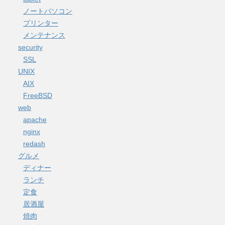
ノートパソコン
プリンター
メンテナンス
security
SSL
UNIX
AIX
FreeBSD
web
apache
nginx
redash
グルメ
ディナー
ランチ
定食
居酒屋
焼肉