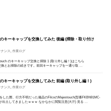
estouch のキーキャップを交換してみた 後編 (掃除・取り付け
テナンス
,
作業ログ
jestouch のキーキャップ交換と掃除 1 (取り外し編！)はこちら
ャップ交換とお掃除の続きです。前回キーキャップを一通り取 …
stouch のキーキャップを交換してみた 前編 (取り外し編！)
テナンス
,
作業ログ
際、行方不明だった備品のFilcoのMajestouch(型番FKBN91MC-
)が出土してきましたｗｗｗ なかなかに閲覧注意(大汗) 見る …