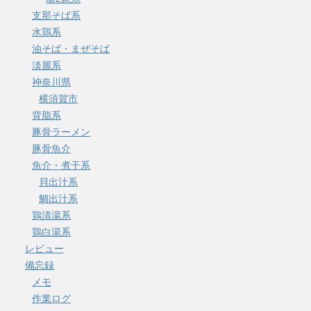
支那そば系
水鶏系
油そば・まぜそば
淡麗系
神奈川県
横須賀市
背脂系
豚骨ラーメン
豚骨魚介
魚介・煮干系
貝出汁系
鯛出汁系
鶏清湯系
鶏白湯系
レビュー
備忘録
メモ
作業ログ