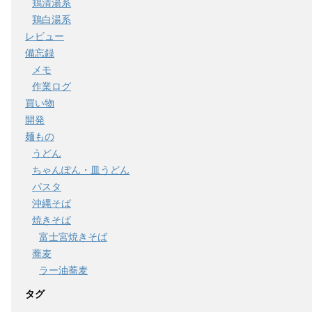
鶏清湯系
鶏白湯系
レビュー
備忘録
メモ
作業ログ
買い物
開発
麺もの
うどん
ちゃんぽん・皿うどん
パスタ
沖縄そば
焼きそば
富士宮焼きそば
蕎麦
ラー油蕎麦
タグ