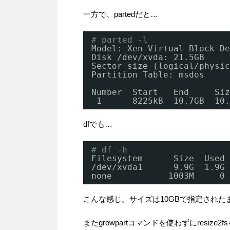
一方で、partedだと…
# parted -l
Model: Xen Virtual Block De
Disk 
/dev/xvda
: 21.5GB
Sector size (logical
/physic
Partition Table: msdos
Number  Start   End     Siz
1      8225kB  10.7GB  10.
dfでも…
# df -h
Filesystem      Size  Used 
/dev/xvda1
9.9G  1.9G 
none           1003M     0 
こんな感じ。サイズは10GBで指定された
またgrowpartコマンドを使わずにresize2