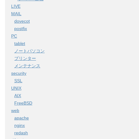
LIVE
MAIL
dovecot
postfix
PC
tablet
ノートパソコン
プリンター
メンテナンス
security
SSL
UNIX
AIX
FreeBSD
web
apache
nginx
redash