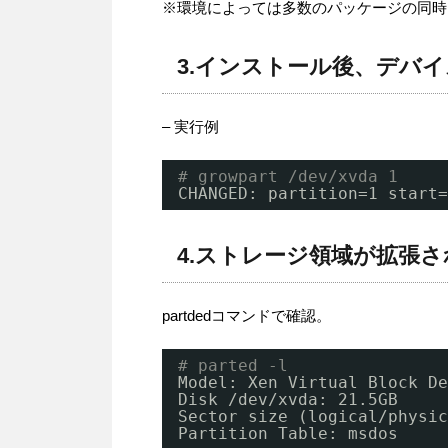
※環境によっては多数のパッケージの同時
3.インストール後、デバイス
– 実行例
# growpart /dev/xvda 1
CHANGED: partition=1 start=
4.ストレージ領域が拡張
partdedコマンドで確認。
# parted -l
Model: Xen Virtual Block De
Disk 
/dev/xvda
: 21.5GB
Sector size (logical
/physic
Partition Table: msdos