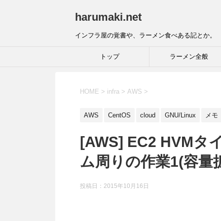
harumaki.net
インフラ屋の覚書や、ラーメン食べある記とか。
トップ
ラーメン全般
HOME
>
infra
>
AWS
>
AWS
CentOS
cloud
GNU/Linux
メモ
[AWS] EC2 H
ム周りの作業1(容量拡張
投稿日：2015年10月16日