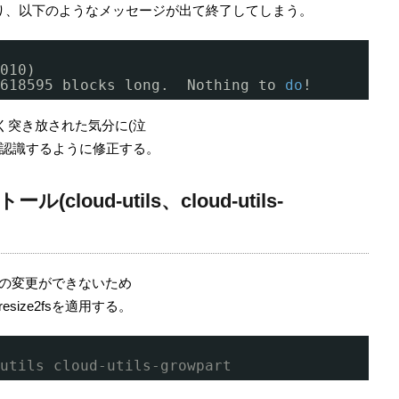
り、以下のようなメッセージが出て終了してしまう。
010)
618595 blocks long.  Nothing to 
do
!
、えらく突き放された気分に(泣
を認識するように修正する。
loud-utils、cloud-utils-
サイズの変更ができないため
用してresize2fsを適用する。
utils cloud-utils-growpart