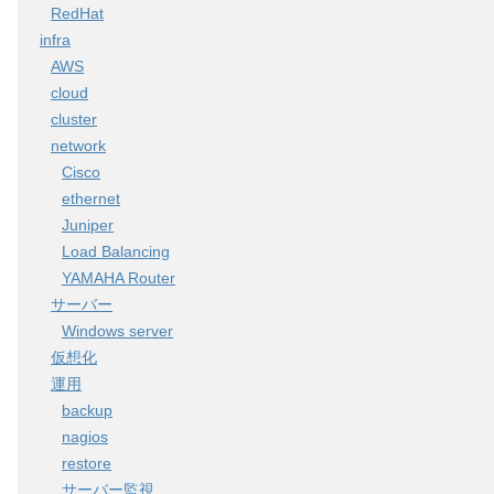
RedHat
infra
AWS
cloud
cluster
network
Cisco
ethernet
Juniper
Load Balancing
YAMAHA Router
サーバー
Windows server
仮想化
運用
backup
nagios
restore
サーバー監視