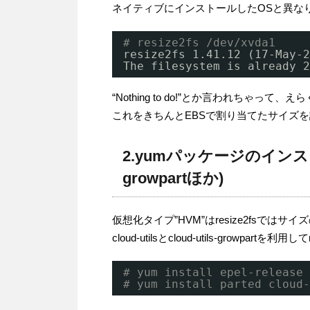
ネイティブにインストールしたOSと異な
# resize2fs /dev/xvda1
resize2fs 1.41.12 (17-May-2
The filesystem is already 2
“Nothing to do!”とか言われちゃって
これをきちんとEBSで割り当てたサイズ
2.yumパッケージのインストール(c
growpartほか)
仮想化タイプ”HVM”はresize2fsでは
cloud-utilsとcloud-utils-growpartを利
# yum install epel-release
# yum install parted cloud-