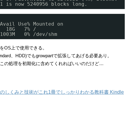
1
is now 5240956 blocks long.
Avail Use% Mounted on
  18G   7% /
1003M   0% 
/dev/shm
をOS上で使用できる。
standard、HDD)でもgrowpartで拡張してあげる必要あり。
、この処理を初期化に含めてくれればいいのだけど…
icesのしくみと技術がこれ1冊でしっかりわかる教科書 Kindle