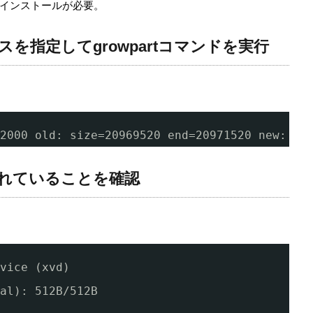
インストールが必要。
を指定してgrowpartコマンドを実行
2000 old: size=20969520 end=20971520 new: si
されていることを確認
vice (xvd)
al
): 512B
/512B