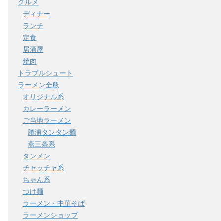
グルメ
ディナー
ランチ
定食
居酒屋
焼肉
トラブルシュート
ラーメン全般
オリジナル系
カレーラーメン
ご当地ラーメン
勝浦タンタン麺
燕三条系
タンメン
チャッチャ系
ちゃん系
つけ麺
ラーメン・中華そば
ラーメンショップ