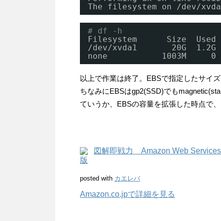
The filesystem on 
/dev/xvda
# df -h
Filesystem      Size  Used 
/dev/xvda1
20G  1.2G 
none           1003M     0 
以上で作業は終了。EBSで指定したサイズ
ちなみにEBSはgp2(SSD)でもmagnetic(
ていうか、EBSの容量を拡張した時点で
図解即戦力 Amazon Web Serv
版
posted with
カエレバ
Amazon.co.jpで詳細を見る