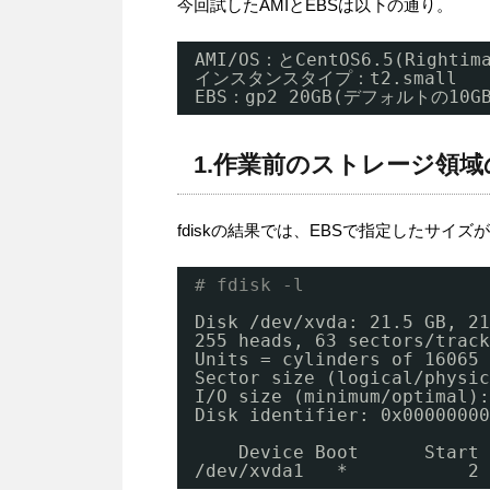
今回試したAMIとEBSは以下の通り。
AMI/OS：とCentOS6.5(Rightim
インスタンスタイプ：t2.small
EBS：gp2 20GB(デフォルトの10
1.作業前のストレージ領域
fdiskの結果では、EBSで指定したサイ
# fdisk -l
Disk 
/dev/xvda
: 21.5 GB, 21
255 heads, 63 sectors
/track
Units = cylinders of 16065 
Sector size (logical
/physic
I
/O
size (minimum
/optimal
):
Disk identifier: 0x00000000
Device Boot      Start 
/dev/xvda1
*           2 