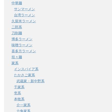
中華麺
サンマーメン
台湾ラーメン
久留米ラーメン
二郎系
刀削麺
博多ラーメン
味噌ラーメン
ze=41927650,end=41929650
喜多方ラーメン
坦々麺
家系
インスパイア系
たかさご家系
武蔵家・新中野系
千家系
壱系
本牧系
介一家系
六角家系