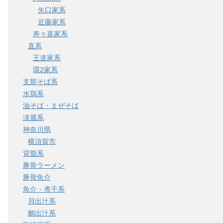
矢口家系
近藤家系
寿々喜家系
直系
王道家系
環2家系
支那そば系
水鶏系
油そば・まぜそば
淡麗系
神奈川県
横須賀市
背脂系
豚骨ラーメン
豚骨魚介
魚介・煮干系
貝出汁系
鯛出汁系