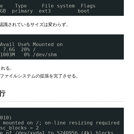
e    Type     File system  Flags
GB  primary  ext3         boot
は認識されているサイズは変わらず。
Avail Use% Mounted on
 7.6G  20% /
1003M   0% 
/dev/shm
される。
行し、ファイルシステムの拡張を完了させる。
実行
010)
 mounted on /; on-line resizing required
sc_blocks = 2
e of 
/dev/xvda1
to 5240956 (4k) blocks.