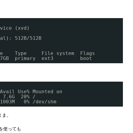
vice (xvd)
al
): 512B
/512B
e    Type     File system  Flags
7GB  primary  ext3         boot
Avail Use% Mounted on
 7.6G  20% /
1003M   0% 
/dev/shm
まま。
fsを使っても