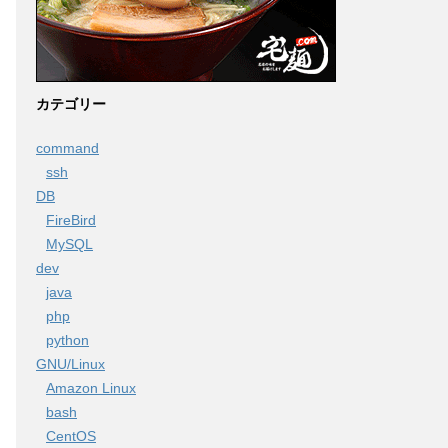
カテゴリー
command
ssh
DB
FireBird
MySQL
dev
java
php
python
GNU/Linux
Amazon Linux
bash
CentOS