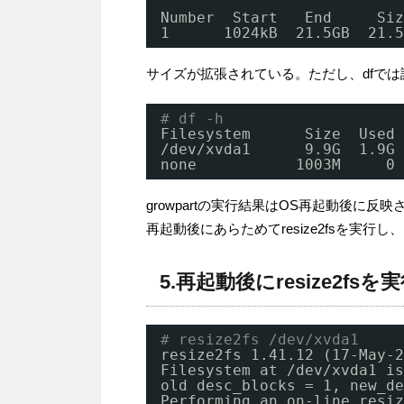
Number  Start   End     Siz
1      1024kB  21.5GB  21.5
サイズが拡張されている。ただし、dfで
# df -h
Filesystem      Size  Used 
/dev/xvda1
9.9G  1.9G 
none           1003M     0 
growpartの実行結果はOS再起動後に反映
再起動後にあらためてresize2fsを実
5.再起動後にresize2fsを
# resize2fs /dev/xvda1
resize2fs 1.41.12 (17-May-2
Filesystem at 
/dev/xvda1
is
old desc_blocks = 1, new_de
Performing an on-line resiz