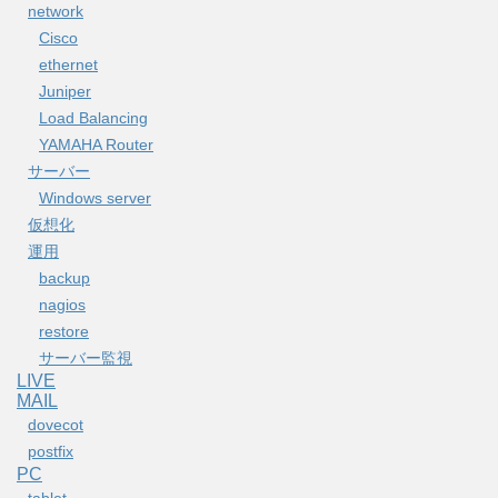
network
Cisco
ethernet
Juniper
Load Balancing
YAMAHA Router
サーバー
Windows server
仮想化
運用
backup
nagios
restore
サーバー監視
LIVE
MAIL
dovecot
postfix
PC
tablet