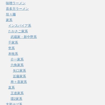
味噌ラーメン
喜多方ラーメン
坦々麺
家系
インスパイア系
たかさご家系
武蔵家・新中野系
千家系
壱系
本牧系
介一家系
六角家系
矢口家系
近藤家系
寿々喜家系
直系
王道家系
環2家系
支那そば系