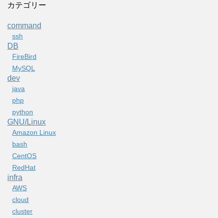
カテゴリー
command
ssh
DB
FireBird
MySQL
dev
java
php
python
GNU/Linux
Amazon Linux
bash
CentOS
RedHat
infra
AWS
cloud
cluster