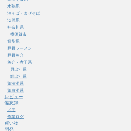
水鶏系
油そば・まぜそば
淡麗系
神奈川県
横須賀市
背脂系
豚骨ラーメン
豚骨魚介
魚介・煮干系
貝出汁系
鯛出汁系
鶏清湯系
鶏白湯系
レビュー
備忘録
メモ
作業ログ
買い物
開発