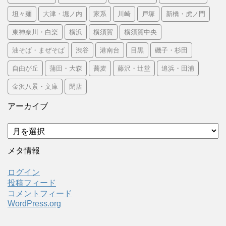
坦々麺
大津・堀ノ内
家系
川崎
戸塚
新橋・虎ノ門
東神奈川・白楽
横浜
横須賀
横須賀中央
油そば・まぜそば
渋谷
港南台
目黒
磯子・杉田
自由が丘
蒲田・大森
蕎麦
藤沢・辻堂
追浜・田浦
金沢八景・文庫
閉店
アーカイブ
ア
ー
カ
メタ情報
イ
ブ
ログイン
投稿フィード
コメントフィード
WordPress.org