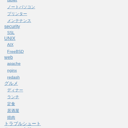
ノートパソコン
プリンター
メンテナンス
security
SSL
UNIX
AIX
FreeBSD
web
apache
nginx
redash
グルメ
ディナー
ランチ
定食
居酒屋
焼肉
トラブルシュート