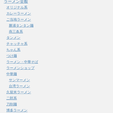
ラーメン全般
オリジナル系
カレーラーメン
ご当地ラーメン
勝浦タンタン麺
燕三条系
タンメン
チャッチャ系
ちゃん系
つけ麺
ラーメン・中華そば
ラーメンショップ
中華麺
サンマーメン
台湾ラーメン
久留米ラーメン
二郎系
刀削麺
博多ラーメン