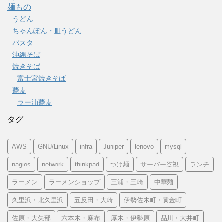
麺もの
うどん
ちゃんぽん・皿うどん
パスタ
沖縄そば
焼きそば
富士宮焼きそば
蕎麦
ラー油蕎麦
タグ
AWS
GNU/Linux
infra
Juniper
lenovo
mysql
nagios
network
thinkpad
つけ麺
サーバー監視
ランチ
ラーメン
ラーメンショップ
三浦・三崎
中華麺
久里浜・北久里浜
五反田・大崎
伊勢佐木町・黄金町
佐原・大矢部
六本木・麻布
厚木・伊勢原
品川・大井町