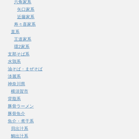
六角家系
矢口家系
近藤家系
寿々喜家系
直系
王道家系
環2家系
支那そば系
水鶏系
油そば・まぜそば
淡麗系
神奈川県
横須賀市
背脂系
豚骨ラーメン
豚骨魚介
魚介・煮干系
貝出汁系
鯛出汁系