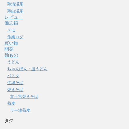
鶏清湯系
鶏白湯系
レビュー
備忘録
メモ
作業ログ
買い物
開発
麺もの
うどん
ちゃんぽん・皿うどん
パスタ
沖縄そば
焼きそば
富士宮焼きそば
蕎麦
ラー油蕎麦
タグ