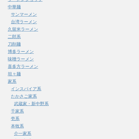
中華麺
サンマーメン
台湾ラーメン
久留米ラーメン
二郎系
刀削麺
博多ラーメン
味噌ラーメン
喜多方ラーメン
坦々麺
家系
インスパイア系
たかさご家系
武蔵家・新中野系
千家系
壱系
本牧系
介一家系