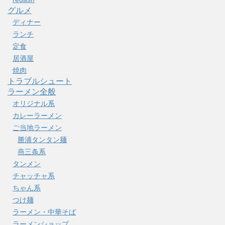
グルメ
ディナー
ランチ
定食
居酒屋
焼肉
トラブルシュート
ラーメン全般
オリジナル系
カレーラーメン
ご当地ラーメン
勝浦タンタン麺
燕三条系
タンメン
チャッチャ系
ちゃん系
つけ麺
ラーメン・中華そば
ラーメンショップ