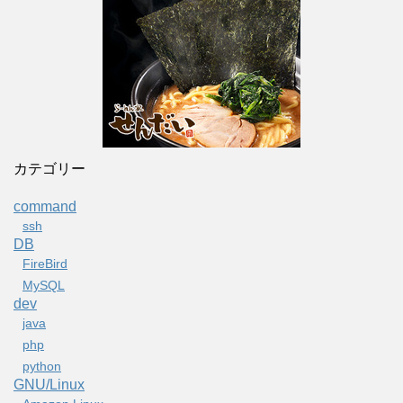
カテゴリー
command
ssh
DB
FireBird
MySQL
dev
java
php
python
GNU/Linux