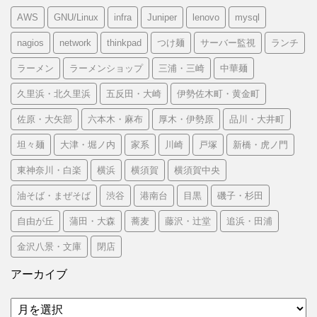
AWS
GNU/Linux
infra
Juniper
lenovo
mysql
nagios
network
thinkpad
つけ麺
サーバー監視
ランチ
ラーメン
ラーメンショップ
三浦・三崎
中華麺
久里浜・北久里浜
五反田・大崎
伊勢佐木町・黄金町
佐原・大矢部
六本木・麻布
厚木・伊勢原
品川・大井町
坦々麺
大津・堀ノ内
家系
川崎
戸塚
新橋・虎ノ門
東神奈川・白楽
横浜
横須賀
横須賀中央
油そば・まぜそば
渋谷
港南台
目黒
磯子・杉田
自由が丘
蒲田・大森
蕎麦
藤沢・辻堂
追浜・田浦
金沢八景・文庫
閉店
アーカイブ
ア