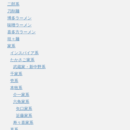
二郎系
刀削麺
博多ラーメン
味噌ラーメン
喜多方ラーメン
坦々麺
家系
インスパイア系
たかさご家系
武蔵家・新中野系
千家系
壱系
本牧系
介一家系
六角家系
矢口家系
近藤家系
寿々喜家系
直系