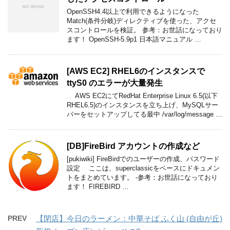
OpenSSH4.4以上で利用できるようになった
Match(条件分岐)ディレクティブを使った、アクセ
スコントロールを検証。 参考：お世話になっており
ます！ OpenSSH-5.9p1 日本語マニュアル …
[AWS EC2] RHEL6のインスタンスで
ttyS0 のエラーが大量発生
AWS EC2にてRedHat Enterprise Linux 6.5(以下
RHEL6.5)のインスタンスを立ち上げ、MySQLサー
バーをセットアップしてる最中 /var/log/message …
[DB]FireBird アカウントの作成など
[pukiwiki] FireBirdでのユーザーの作成、パスワード
設定 ここは、superclassicをベースにドキュメン
トをまとめています。 -参考：お世話になっており
ます！ FIREBIRD …
PREV
【閉店】今日のラーメン：中華そば ふく山 (自由が丘)