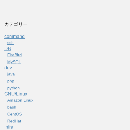
カテゴリー
command
ssh
DB
FireBird
MySQL
dev
java
php
python
GNU/Linux
Amazon Linux
bash
CentOS
RedHat
infra