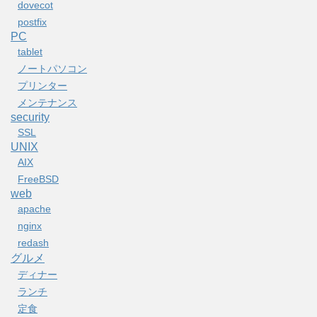
dovecot
postfix
PC
tablet
ノートパソコン
プリンター
メンテナンス
security
SSL
UNIX
AIX
FreeBSD
web
apache
nginx
redash
グルメ
ディナー
ランチ
定食