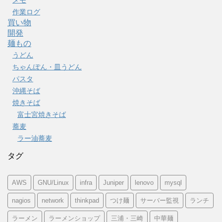
作業ログ
買い物
開発
麺もの
うどん
ちゃんぽん・皿うどん
パスタ
沖縄そば
焼きそば
富士宮焼きそば
蕎麦
ラー油蕎麦
タグ
AWS
GNU/Linux
infra
Juniper
lenovo
mysql
nagios
network
thinkpad
つけ麺
サーバー監視
ランチ
ラーメン
ラーメンショップ
三浦・三崎
中華麺