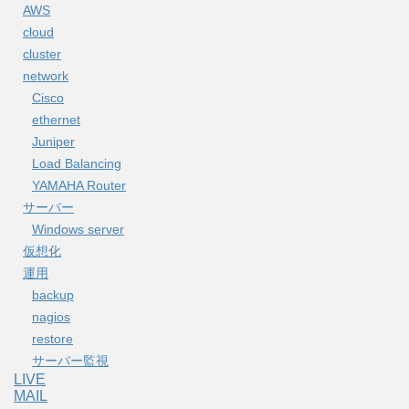
AWS
cloud
cluster
network
Cisco
ethernet
Juniper
Load Balancing
YAMAHA Router
サーバー
Windows server
仮想化
運用
backup
nagios
restore
サーバー監視
LIVE
MAIL