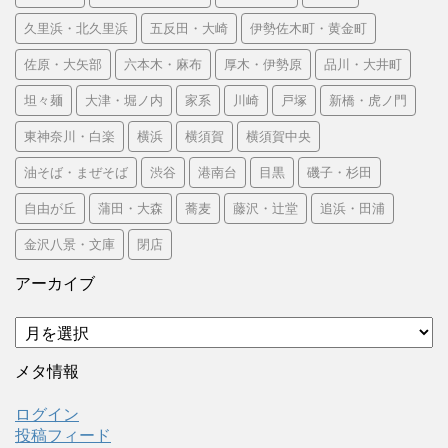
久里浜・北久里浜
五反田・大崎
伊勢佐木町・黄金町
佐原・大矢部
六本木・麻布
厚木・伊勢原
品川・大井町
坦々麺
大津・堀ノ内
家系
川崎
戸塚
新橋・虎ノ門
東神奈川・白楽
横浜
横須賀
横須賀中央
油そば・まぜそば
渋谷
港南台
目黒
磯子・杉田
自由が丘
蒲田・大森
蕎麦
藤沢・辻堂
追浜・田浦
金沢八景・文庫
閉店
アーカイブ
ア
ー
カ
メタ情報
イ
ブ
ログイン
投稿フィード