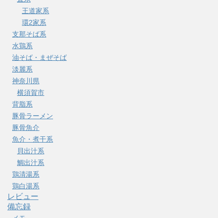
王道家系
環2家系
支那そば系
水鶏系
油そば・まぜそば
淡麗系
神奈川県
横須賀市
背脂系
豚骨ラーメン
豚骨魚介
魚介・煮干系
貝出汁系
鯛出汁系
鶏清湯系
鶏白湯系
レビュー
備忘録
メモ