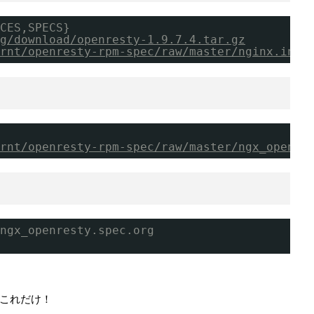
CES,SPECS}
g/download/openresty-1.9.7.4.tar.gz
rnt/openresty-rpm-spec/raw/master/nginx.init
rnt/openresty-rpm-spec/raw/master/ngx_openre
 ngx_openresty.spec.org
これだけ！