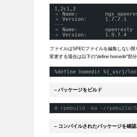
1,2c1,2
＜ Name:         ngx_openre
＜ Version:      1.7.7.1
---
＞ Name:         openresty
＞ Version:      1.9.7.4
ファイルはSPECファイルを編集しない限り、主に/
変更する場合は以下の”define homedi
%define homedir %{_usr}/loc
– パッケージをビルド
# rpmbuild -ba ~/rpmbuild/S
– コンパイルされたパッケージを確認