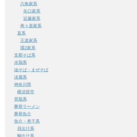
六角家系
矢口家系
近藤家系
寿々喜家系
直系
王道家系
環2家系
支那そば系
水鶏系
油そば・まぜそば
淡麗系
神奈川県
横須賀市
背脂系
豚骨ラーメン
豚骨魚介
魚介・煮干系
貝出汁系
鯛出汁系