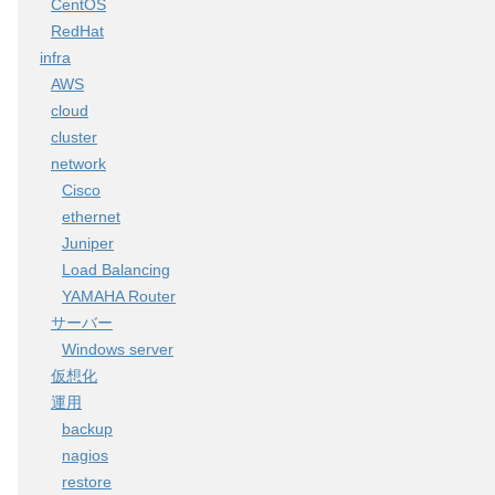
CentOS
RedHat
infra
AWS
cloud
cluster
network
Cisco
ethernet
Juniper
Load Balancing
YAMAHA Router
サーバー
Windows server
仮想化
運用
backup
nagios
restore