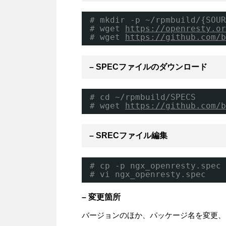
# mkdir -p ~/rpmbuild/{SOUR
# wget 
https://openresty.or
# wget 
https://github.com/b
– SPECファイルのダウンロード
# cd ~/rpmbuild/SPECS
# wget 
https://github.com/b
– SRECファイル編集
# cp -p ngx_openresty.spec
# vi ngx_openresty.spec
– 変更箇所
バージョンのほか、パッケージ名を変更、