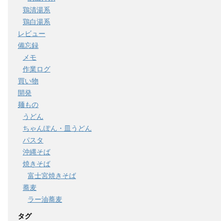
鶏清湯系
鶏白湯系
レビュー
備忘録
メモ
作業ログ
買い物
開発
麺もの
うどん
ちゃんぽん・皿うどん
パスタ
沖縄そば
焼きそば
富士宮焼きそば
蕎麦
ラー油蕎麦
タグ