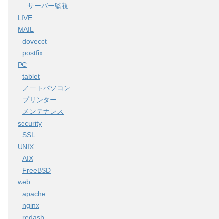
サーバー監視
LIVE
MAIL
dovecot
postfix
PC
tablet
ノートパソコン
プリンター
sty.spec
メンテナンス
security
SSL
UNIX
AIX
FreeBSD
web
apache
nginx
redash