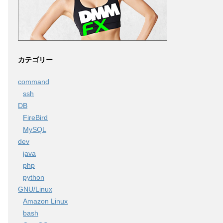
カテゴリー
command
ssh
DB
FireBird
MySQL
dev
java
php
python
GNU/Linux
Amazon Linux
bash