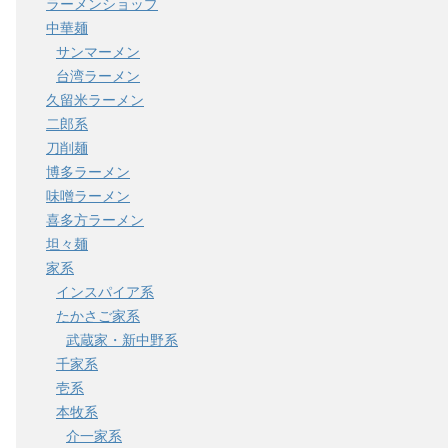
ラーメンショップ
中華麺
サンマーメン
台湾ラーメン
.x86_64.rpm
久留米ラーメン
.7.2-1.el6.x86_64.rpm
二郎系
刀削麺
博多ラーメン
味噌ラーメン
喜多方ラーメン
坦々麺
家系
インスパイア系
たかさご家系
武蔵家・新中野系
 [100%]
千家系
 [100%]
壱系
本牧系
 [100%]
介一家系