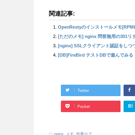
関連記事:
OpenRestyのインストールメモ[RPMbuild
[ただのメモ] nginx 問答無用の30
[nginx] SSLクライアント認証を
[DB]FireBird テストDBで遊んでみる
Twitter
B!
Pocket
-
nginx
,
メモ
,
作業ログ