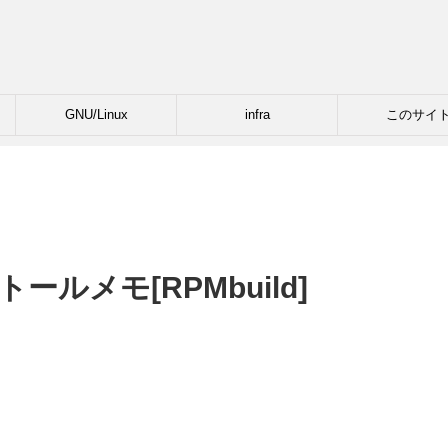
GNU/Linux
infra
このサイ
トールメモ[RPMbuild]