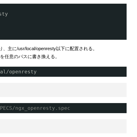
sty
usr/local/openresty以下に配置される。
r”部分を任意のパスに書き換える。
al/openresty
PECS/ngx_openresty.spec