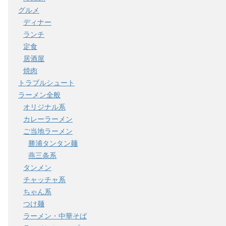
グルメ
ディナー
ランチ
定食
居酒屋
焼肉
トラブルシュート
ラーメン全般
オリジナル系
カレーラーメン
ご当地ラーメン
勝浦タンタン麺
燕三条系
タンメン
チャッチャ系
ちゃん系
つけ麺
ラーメン・中華そば