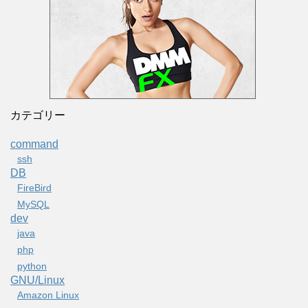
カテゴリー
command
ssh
DB
FireBird
MySQL
dev
java
php
python
GNU/Linux
Amazon Linux