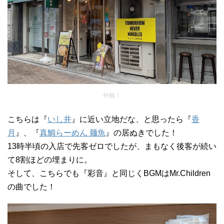
外観！
こちらは『
いし井
』に近い立地だな、と思ったら『
香
月
』、『
真鯛らーめん 麺魚
』の居ぬきでした！
13時半頃の入店で先客ゼロでしたが、まもなく後客が続い
て8割ほどの埋まりに。
そして、こちらでも『彩音』と同じくBGMはMr.Children
の曲でした！