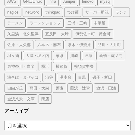
AWS
GNU/Linux
infra
Juniper
lenovo
mysql
nagios
network
thinkpad
つけ麺
サーバー監視
ランチ
ラーメン
ラーメンショップ
三浦・三崎
中華麺
久里浜・北久里浜
五反田・大崎
伊勢佐木町・黄金町
佐原・大矢部
六本木・麻布
厚木・伊勢原
品川・大井町
坦々麺
大津・堀ノ内
家系
川崎
戸塚
新橋・虎ノ門
東神奈川・白楽
横浜
横須賀
横須賀中央
油そば・まぜそば
渋谷
港南台
目黒
磯子・杉田
自由が丘
蒲田・大森
蕎麦
藤沢・辻堂
追浜・田浦
金沢八景・文庫
閉店
アーカイブ
ア
ー