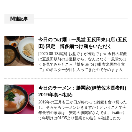
関連記事
今日のつけ麺：一風堂 五反田東口店 (五反
田) 限定 博多細つけ麺をいただく
[2020.08.13再訪] お盆ですが出勤ですｗ 今日の昼飯
は五反田駅前の歩道橋から、なんとなく一風堂のほ
うを見てみたところ『博多 細つけ麺 玄米黒酢仕立
て』のポスターが目に入ってきたのでそのまま入 …
今日のラーメン：勝鬨家(伊勢佐木長者町)
2019年食べ初め
2019年の正月も三が日が終わって雑煮も食べ切った
し、そろそろラーメンいきますか！ということで今
年最初の家系は、安定の勝鬨家さんです。 twitterに
て年明けは01/05より営業との告知を確認したの …