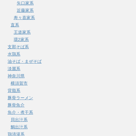
矢口家系
近藤家系
寿々喜家系
直系
王道家系
環2家系
支那そば系
水鶏系
油そば・まぜそば
淡麗系
神奈川県
横須賀市
背脂系
豚骨ラーメン
豚骨魚介
魚介・煮干系
貝出汁系
鯛出汁系
鶏清湯系