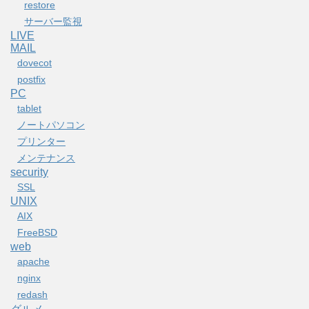
restore
サーバー監視
LIVE
MAIL
dovecot
postfix
PC
tablet
ノートパソコン
プリンター
メンテナンス
security
SSL
UNIX
AIX
FreeBSD
web
apache
nginx
redash