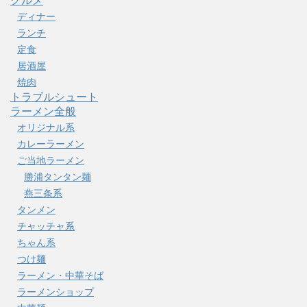
グルメ
ディナー
ランチ
定食
居酒屋
焼肉
トラブルシュート
ラーメン全般
オリジナル系
カレーラーメン
ご当地ラーメン
勝浦タンタン麺
燕三条系
タンメン
チャッチャ系
ちゃん系
つけ麺
ラーメン・中華そば
ラーメンショップ