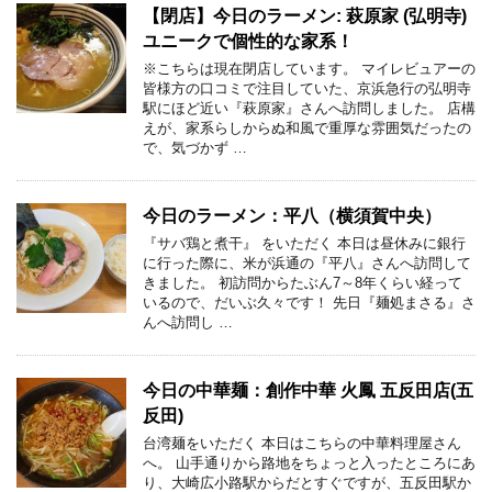
【閉店】今日のラーメン: 萩原家 (弘明寺)
ユニークで個性的な家系！
※こちらは現在閉店しています。 マイレビュアーの
皆様方の口コミで注目していた、京浜急行の弘明寺
駅にほど近い『萩原家』さんへ訪問しました。 店構
えが、家系らしからぬ和風で重厚な雰囲気だったの
で、気づかず …
今日のラーメン：平八（横須賀中央）
『サバ鶏と煮干』 をいただく 本日は昼休みに銀行
に行った際に、米が浜通の『平八』さんへ訪問して
きました。 初訪問からたぶん7～8年くらい経って
いるので、だいぶ久々です！ 先日『麺処まさる』さ
んへ訪問し …
今日の中華麺：創作中華 火鳳 五反田店(五
反田)
台湾麺をいただく 本日はこちらの中華料理屋さん
へ。 山手通りから路地をちょっと入ったところにあ
り、大崎広小路駅からだとすぐですが、五反田駅か