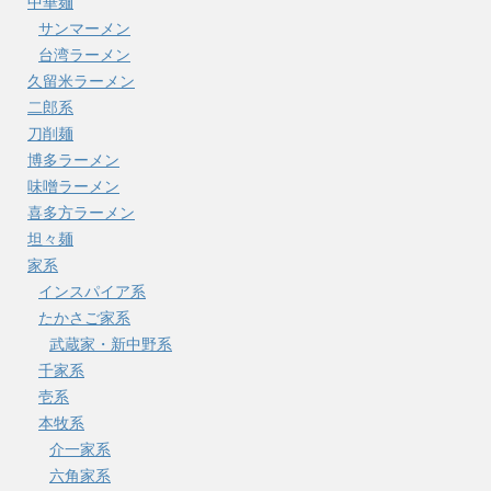
中華麺
サンマーメン
台湾ラーメン
久留米ラーメン
二郎系
刀削麺
博多ラーメン
味噌ラーメン
喜多方ラーメン
坦々麺
家系
インスパイア系
たかさご家系
武蔵家・新中野系
千家系
壱系
本牧系
介一家系
六角家系