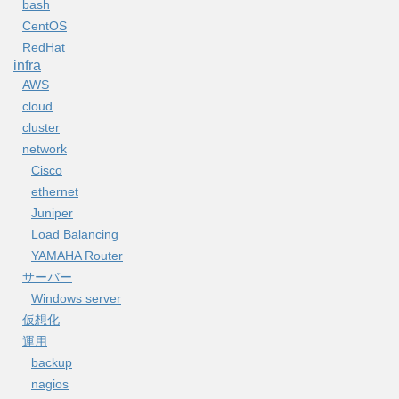
bash
CentOS
RedHat
infra
AWS
cloud
cluster
network
Cisco
ethernet
Juniper
Load Balancing
YAMAHA Router
サーバー
Windows server
仮想化
運用
backup
nagios