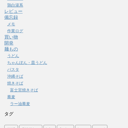
鶏白湯系
レビュー
備忘録
メモ
作業ログ
買い物
開発
麺もの
うどん
ちゃんぽん・皿うどん
パスタ
沖縄そば
焼きそば
富士宮焼きそば
蕎麦
ラー油蕎麦
タグ