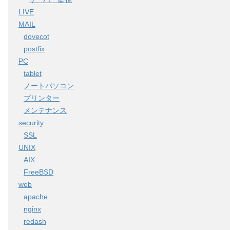
LIVE
MAIL
dovecot
postfix
PC
tablet
ノートパソコン
プリンター
メンテナンス
security
SSL
UNIX
AIX
FreeBSD
web
apache
nginx
redash