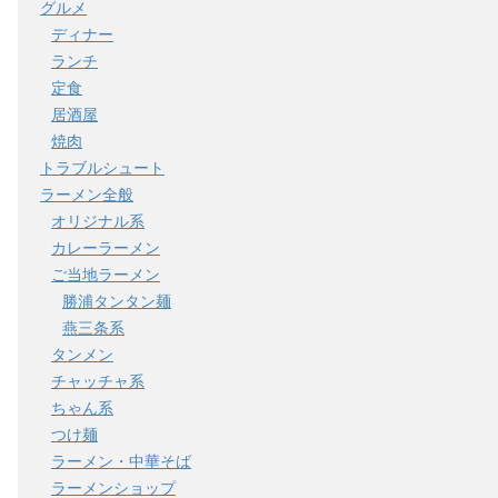
グルメ
ディナー
ランチ
定食
居酒屋
焼肉
トラブルシュート
ラーメン全般
オリジナル系
カレーラーメン
ご当地ラーメン
勝浦タンタン麺
燕三条系
タンメン
チャッチャ系
ちゃん系
つけ麺
ラーメン・中華そば
ラーメンショップ