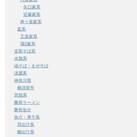
矢口家系
近藤家系
寿々喜家系
直系
王道家系
環2家系
支那そば系
水鶏系
油そば・まぜそば
淡麗系
神奈川県
横須賀市
背脂系
豚骨ラーメン
豚骨魚介
魚介・煮干系
貝出汁系
鯛出汁系