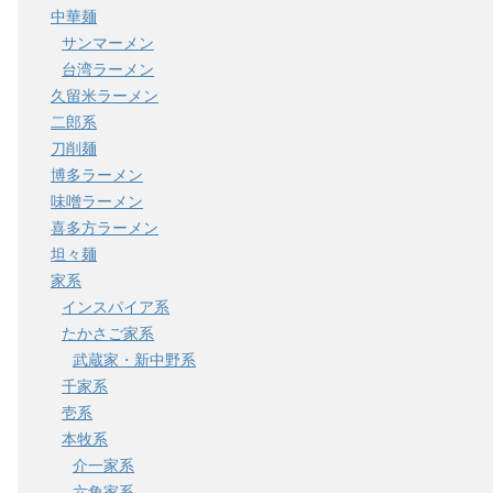
中華麺
サンマーメン
台湾ラーメン
久留米ラーメン
二郎系
刀削麺
博多ラーメン
味噌ラーメン
喜多方ラーメン
坦々麺
家系
インスパイア系
たかさご家系
武蔵家・新中野系
千家系
壱系
本牧系
介一家系
六角家系