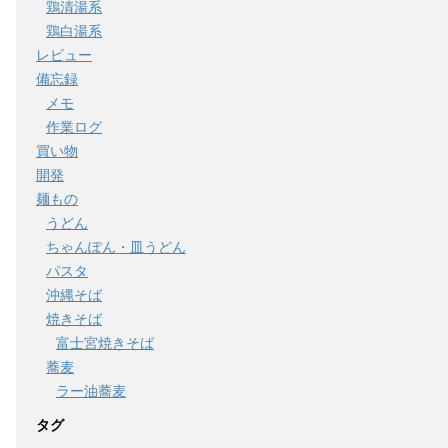
鶏清湯系
鶏白湯系
レビュー
備忘録
メモ
作業ログ
買い物
開発
麺もの
うどん
ちゃんぽん・皿うどん
パスタ
沖縄そば
焼きそば
富士宮焼きそば
蕎麦
ラー油蕎麦
タグ