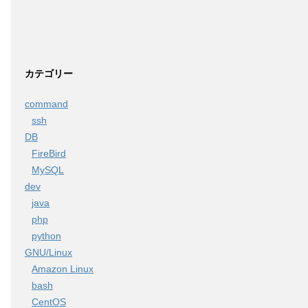
カテゴリー
command
ssh
DB
FireBird
MySQL
dev
java
php
python
GNU/Linux
Amazon Linux
bash
CentOS