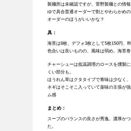
製麺所は未確認ですが、菅野製麺との情報
ゆで具合普通オーダーで割とやわらかめの
オーダーのほうがいいかな？
具：
海苔は8枚、デフォ3枚として5枚150円
色合いは良いものの、風味は弱め。海苔巻
チャーシューは低温調理のロースを燻製に
くい部分も。
ほうれん草はクタタイプで青味は少なく、
ネギはそこそこ入っていて薬味の主張が強
ム感
まとめ：
スープのバランスの良さが秀逸。濃厚かつ
た。