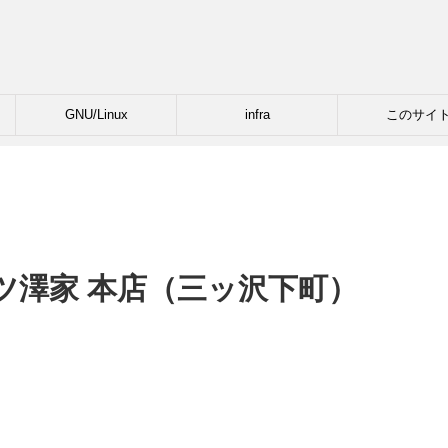
GNU/Linux
infra
このサイ
ツ澤家 本店（三ッ沢下町）