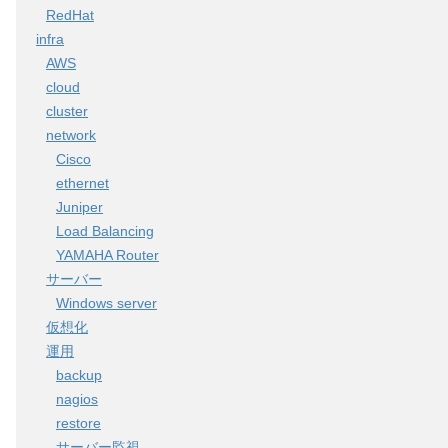
RedHat
infra
AWS
cloud
cluster
network
Cisco
ethernet
Juniper
Load Balancing
YAMAHA Router
サーバー
Windows server
仮想化
運用
backup
nagios
restore
サーバー監視