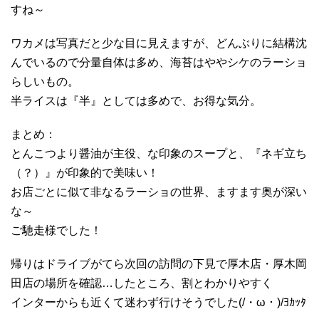
すね～
ワカメは写真だと少な目に見えますが、どんぶりに結構沈
んでいるので分量自体は多め、海苔はややシケのラーショ
らしいもの。
半ライスは『半』としては多めで、お得な気分。
まとめ：
とんこつより醤油が主役、な印象のスープと、『ネギ立ち
（？）』が印象的で美味い！
お店ごとに似て非なるラーショの世界、ますます奥が深い
な～
ご馳走様でした！
帰りはドライブがてら次回の訪問の下見で厚木店・厚木岡
田店の場所を確認…したところ、割とわかりやすく
インターからも近くて迷わず行けそうでした(/・ω・)/ﾖｶｯﾀ