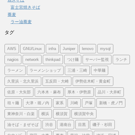
富士宮焼きそば
蕎麦
ラー油蕎麦
タグ
AWS
GNU/Linux
infra
Juniper
lenovo
mysql
nagios
network
thinkpad
つけ麺
サーバー監視
ランチ
ラーメン
ラーメンショップ
三浦・三崎
中華麺
久里浜・北久里浜
五反田・大崎
伊勢佐木町・黄金町
佐原・大矢部
六本木・麻布
厚木・伊勢原
品川・大井町
坦々麺
大津・堀ノ内
家系
川崎
戸塚
新橋・虎ノ門
東神奈川・白楽
横浜
横須賀
横須賀中央
油そば・まぜそば
渋谷
港南台
目黒
磯子・杉田