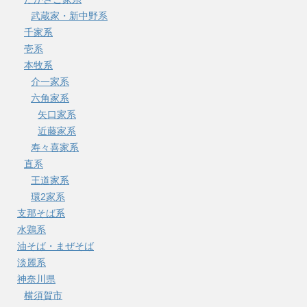
武蔵家・新中野系
千家系
壱系
本牧系
介一家系
六角家系
矢口家系
近藤家系
寿々喜家系
直系
王道家系
環2家系
支那そば系
水鶏系
油そば・まぜそば
淡麗系
神奈川県
横須賀市