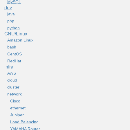
MySQL
dev
java
php
python
GNU/Linux
Amazon Linux
bash
CentOS
RedHat
infra
AWS
cloud
cluster
network
Cisco
ethernet
Juniper
Load Balancing
YAMAHA Router