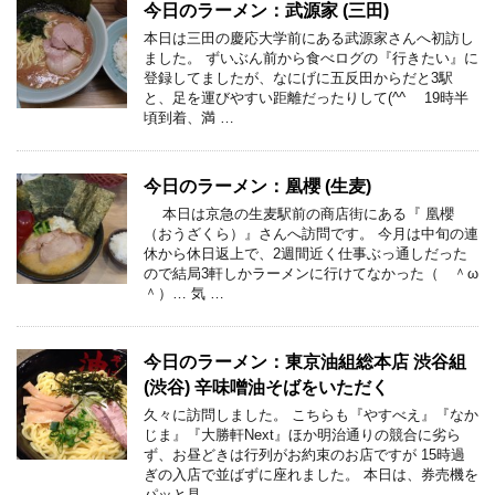
今日のラーメン：武源家 (三田)
本日は三田の慶応大学前にある武源家さんへ初訪し
ました。 ずいぶん前から食べログの『行きたい』に
登録してましたが、なにげに五反田からだと3駅
と、足を運びやすい距離だったりして(^^ゞ 19時半
頃到着、満 …
今日のラーメン：凰櫻 (生麦)
本日は京急の生麦駅前の商店街にある『 凰櫻
（おうざくら）』さんへ訪問です。 今月は中旬の連
休から休日返上で、2週間近く仕事ぶっ通しだった
ので結局3軒しかラーメンに行けてなかった（ ＾ω
＾）… 気 …
今日のラーメン：東京油組総本店 渋谷組
(渋谷) 辛味噌油そばをいただく
久々に訪問しました。 こちらも『やすべえ』『なか
じま』『大勝軒Next』ほか明治通りの競合に劣ら
ず、お昼どきは行列がお約束のお店ですが 15時過
ぎの入店で並ばずに座れました。 本日は、券売機を
パッと見 …