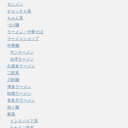
タンメン
チャッチャ系
ちゃん系
つけ麺
ラーメン・中華そば
ラーメンショップ
中華麺
サンマーメン
台湾ラーメン
久留米ラーメン
二郎系
刀削麺
博多ラーメン
味噌ラーメン
喜多方ラーメン
坦々麺
家系
インスパイア系
たかさご家系