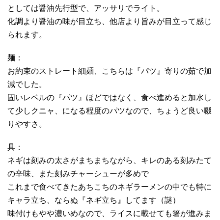
としては醤油先行型で、アッサリでライト。
化調より醤油の味が目立ち、他店より旨みが目立って感じ
られます。
麺：
お約束のストレート細麺、こちらは『パツ』寄りの茹で加
減でした。
固いレベルの『パツ』ほどではなく、食べ進めると加水し
て少しクニャ、になる程度のパツなので、ちょうど良い啜
りやすさ。
具：
ネギは刻みの太さがまちまちながら、キレのある刻みたて
の辛味、また刻みチャーシューが多めで
これまで食べてきたあちこちのネギラーメンの中でも特に
キャラ立ち、ならぬ『ネギ立ち』してます（謎）
味付けもやや濃いめなので、ライスに載せても箸が進みま