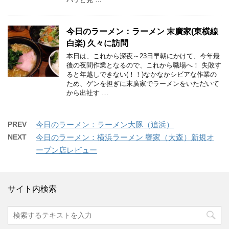
今日のラーメン：ラーメン 末廣家(東横線
白楽) 久々に訪問
本日は、これから深夜～23日早朝にかけて、今年最
後の夜間作業となるので、これから職場へ！ 失敗す
ると年越しできない(！！)なかなかシビアな作業の
ため、ゲンを担ぎに末廣家でラーメンをいただいて
から出社す …
PREV
今日のラーメン：ラーメン大豚（追浜）
NEXT
今日のラーメン：横浜ラーメン 響家（大森）新規オ
ープン店レビュー
サイト内検索