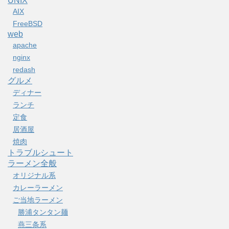
UNIX
AIX
FreeBSD
web
apache
nginx
redash
グルメ
ディナー
ランチ
定食
居酒屋
焼肉
トラブルシュート
ラーメン全般
オリジナル系
カレーラーメン
ご当地ラーメン
勝浦タンタン麺
燕三条系