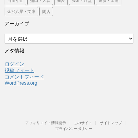
自由が丘
蒲田・大森
蕎麦
藤沢・辻堂
追浜・田浦
金沢八景・文庫
閉店
アーカイブ
ア
ー
カ
メタ情報
イ
ブ
ログイン
投稿フィード
コメントフィード
WordPress.org
アフィリエイト情報開示
このサイト
サイトマップ
プライバシーポリシー