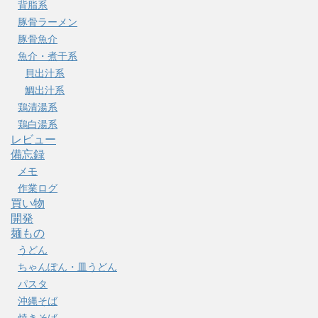
背脂系
豚骨ラーメン
豚骨魚介
魚介・煮干系
貝出汁系
鯛出汁系
鶏清湯系
鶏白湯系
レビュー
備忘録
メモ
作業ログ
買い物
開発
麺もの
うどん
ちゃんぽん・皿うどん
パスタ
沖縄そば
焼きそば