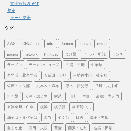
富士宮焼きそば
蕎麦
ラー油蕎麦
タグ
AWS
GNU/Linux
infra
Juniper
lenovo
mysql
nagios
network
thinkpad
つけ麺
サーバー監視
ランチ
ラーメン
ラーメンショップ
三浦・三崎
中華麺
久里浜・北久里浜
五反田・大崎
伊勢佐木町・黄金町
佐原・大矢部
六本木・麻布
厚木・伊勢原
品川・大井町
坦々麺
大津・堀ノ内
家系
川崎
戸塚
新橋・虎ノ門
東神奈川・白楽
横浜
横須賀
横須賀中央
油そば・まぜそば
渋谷
港南台
目黒
磯子・杉田
自由が丘
蒲田・大森
蕎麦
藤沢・辻堂
追浜・田浦