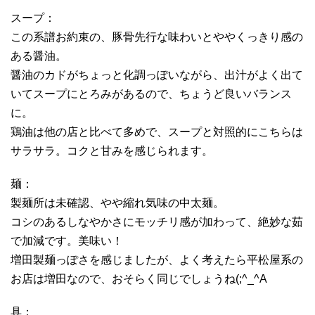
スープ：
この系譜お約束の、豚骨先行な味わいとややくっきり感の
ある醤油。
醤油のカドがちょっと化調っぽいながら、出汁がよく出て
いてスープにとろみがあるので、ちょうど良いバランス
に。
鶏油は他の店と比べて多めで、スープと対照的にこちらは
サラサラ。コクと甘みを感じられます。
麺：
製麺所は未確認、やや縮れ気味の中太麺。
コシのあるしなやかさにモッチリ感が加わって、絶妙な茹
で加減です。美味い！
増田製麺っぽさを感じましたが、よく考えたら平松屋系の
お店は増田なので、おそらく同じでしょうね(;^_^A
具：