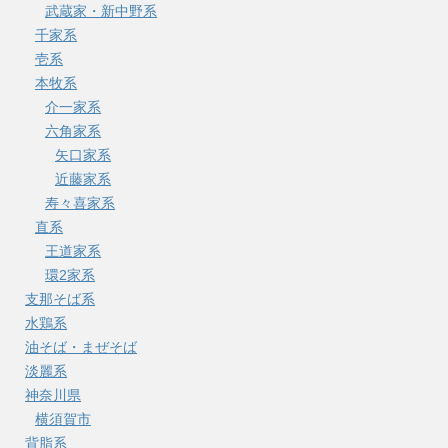
武蔵家・新中野系
千家系
壱系
本牧系
介一家系
六角家系
矢口家系
近藤家系
寿々喜家系
直系
王道家系
環2家系
支那そば系
水鶏系
油そば・まぜそば
淡麗系
神奈川県
横須賀市
背脂系