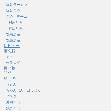
豚骨ラーメン
豚骨魚介
魚介・煮干系
貝出汁系
鯛出汁系
鶏清湯系
鶏白湯系
レビュー
備忘録
メモ
作業ログ
買い物
開発
麺もの
うどん
ちゃんぽん・皿うどん
パスタ
沖縄そば
焼きそば