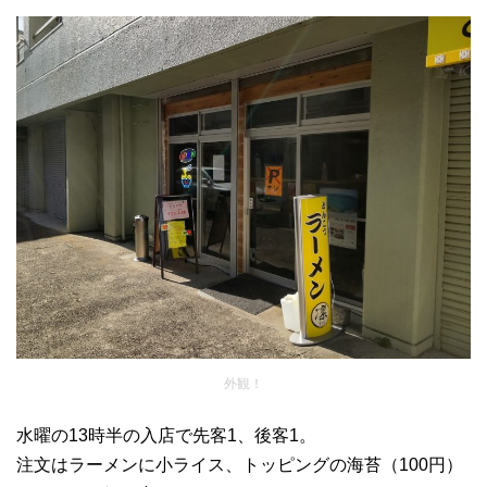
外観！
水曜の13時半の入店で先客1、後客1。
注文はラーメンに小ライス、トッピングの海苔（100円）