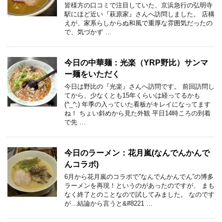
皆様方の口コミで注目していた、京浜急行の弘明寺
駅にほど近い『萩原家』さんへ訪問しました。 店構
えが、家系らしからぬ和風で重厚な雰囲気だったの
で、気づかず …
今日の中華麺：光楽（YRP野比）サンマ
ー麺をいただく
今日は野比の『光楽』さんへ訪問です。 前回訪問し
てから、少なくとも15年くらいは経ってるかも
(^_^;) 年季の入っていた看板がキレイになってます
ね！ ちょい斜めから見た外観 平日14時ころの到着
で先 …
今日のラーメン：花月嵐(なんでんかんで
んコラボ)
6月から花月嵐のコラボで”なんでんかんでん”の博多
ラーメンを再現！というのがあったのですが、 まも
なく終了とのことなので試してみました。 なのです
が…結論から言うと&#8221 …