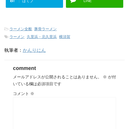
B!
はてブ
LINE
-
ラーメン全般
,
豚骨ラーメン
-
ラーメン
,
久里浜・北久里浜
,
横須賀
執筆者：
かんりにん
comment
メールアドレスが公開されることはありません。
※
が付
いている欄は必須項目です
コメント
※