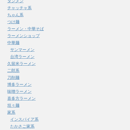
タンメン
チャッチャ系
ちゃん系
つけ麺
ラーメン・中華そば
ラーメンショップ
中華麺
サンマーメン
台湾ラーメン
久留米ラーメン
二郎系
刀削麺
博多ラーメン
味噌ラーメン
喜多方ラーメン
坦々麺
家系
インスパイア系
たかさご家系