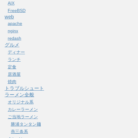
AIX
FreeBSD
web
apache
nginx
redash
グルメ
ディナー
ランチ
定食
居酒屋
焼肉
トラブルシュート
ラーメン全般
オリジナル系
カレーラーメン
ご当地ラーメン
勝浦タンタン麺
燕三条系