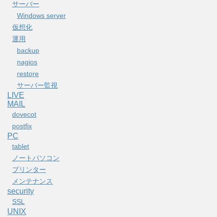
サーバー
Windows server
仮想化
運用
backup
nagios
restore
サーバー監視
LIVE
MAIL
dovecot
postfix
PC
tablet
ノートパソコン
プリンター
メンテナンス
security
SSL
UNIX