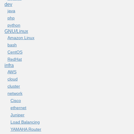
dev
java
php
python
GNU/Linux
Amazon Linux
bash
CentOS
RedHat
infra
AWS
cloud
cluster
network
Cisco
ethernet
Juniper
Load Balancing
YAMAHA Router