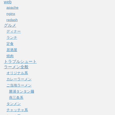
web
apache
nginx
redash
グルメ
ディナー
ランチ
定食
居酒屋
焼肉
トラブルシュート
ラーメン全般
オリジナル系
カレーラーメン
ご当地ラーメン
勝浦タンタン麺
燕三条系
タンメン
チャッチャ系