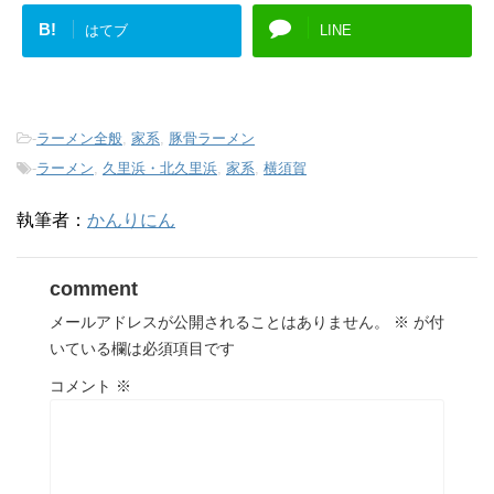
B!
はてブ
LINE
-
ラーメン全般
,
家系
,
豚骨ラーメン
-
ラーメン
,
久里浜・北久里浜
,
家系
,
横須賀
執筆者：
かんりにん
comment
メールアドレスが公開されることはありません。
※
が付
いている欄は必須項目です
コメント
※