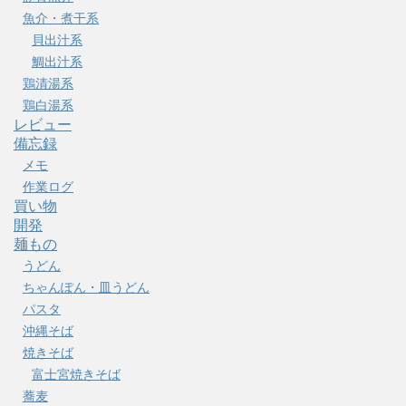
魚介・煮干系
貝出汁系
鯛出汁系
鶏清湯系
鶏白湯系
レビュー
備忘録
メモ
作業ログ
買い物
開発
麺もの
うどん
ちゃんぽん・皿うどん
パスタ
沖縄そば
焼きそば
富士宮焼きそば
蕎麦