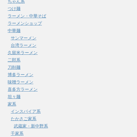
ちゃん系
つけ麺
ラーメン・中華そば
ラーメンショップ
中華麺
サンマーメン
台湾ラーメン
久留米ラーメン
二郎系
刀削麺
博多ラーメン
味噌ラーメン
喜多方ラーメン
坦々麺
家系
インスパイア系
たかさご家系
武蔵家・新中野系
千家系