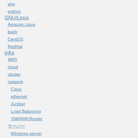
php
python
GNU/Linux
Amazon Linux
bash
CentOS
RedHat
infra
AWS
cloud
cluster
network
Cisco
ethernet
Juniper
Load Balancing
YAMAHA Router
サーバー
Windows server