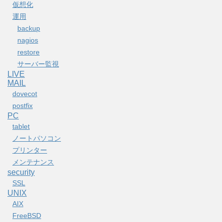
仮想化
運用
backup
nagios
restore
サーバー監視
LIVE
MAIL
dovecot
postfix
PC
tablet
ノートパソコン
プリンター
メンテナンス
security
SSL
UNIX
AIX
FreeBSD