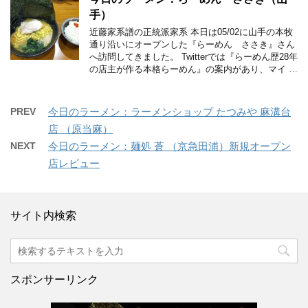
手）
近藤家系譜の正統派家系 本日は05/02に山手の本牧
通り沿いにオープンした『らーめん ささき』さん
へ訪問してきました。 Twitterでは『らーめん歴28年
の店主が作る本格らーめん』の案内があり、マイ …
PREV
今日のラーメン：ラーメンショップ たつみや 麻溝台
店 （原当麻）
NEXT
今日のラーメン：麺処 蒼 （京急田浦）新規オープン
店レビュー
サイト内検索
スポンサーリンク