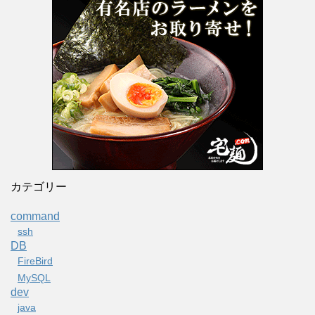
カテゴリー
command
ssh
DB
FireBird
MySQL
dev
java