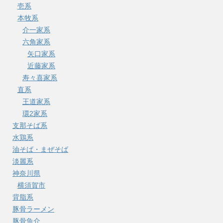
壱系
本牧系
介一家系
六角家系
矢口家系
近藤家系
寿々喜家系
直系
王道家系
環2家系
支那そば系
水鶏系
油そば・まぜそば
淡麗系
神奈川県
横須賀市
背脂系
豚骨ラーメン
豚骨魚介