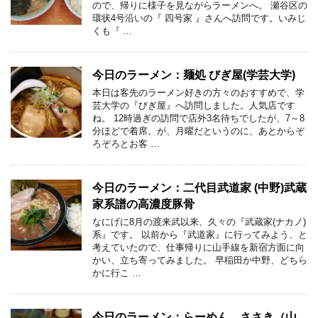
ので、帰りに様子を見ながらラーメンへ。 瀬谷区の
環状4号沿いの『 四号家 』さんへ訪問です。いみじ
くも『 …
今日のラーメン：麺処 びぎ屋(学芸大学)
本日は客先のラーメン好きの方々のおすすめで、学
芸大学の『びぎ屋』へ訪問しました。人気店です
ね。 12時過ぎの訪問で店外3名待ちでしたが、7～8
分ほどで着席。が、月曜だというのに、あとからぞ
ろぞろとお客 …
今日のラーメン：二代目武道家 (中野)武蔵
家系譜の高濃度豚骨
なにげに8月の渡来武以来、久々の『武蔵家(ナカノ)
系』です。 以前から『武道家』に行ってみよう、と
考えていたので、仕事帰りに山手線を新宿方面に向
かい、立ち寄ってみました。 早稲田か中野、どちら
かに行こ …
今日のラーメン：らーめん ささき（山