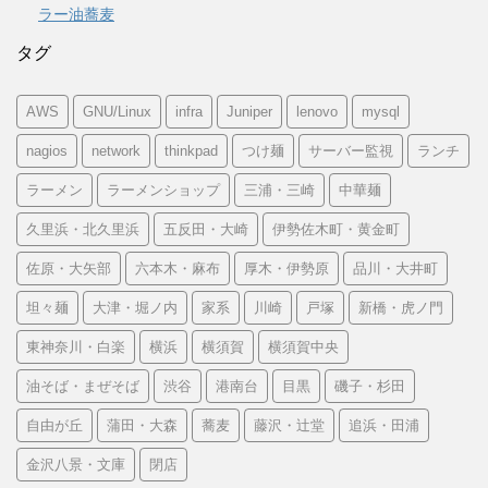
ラー油蕎麦
タグ
AWS
GNU/Linux
infra
Juniper
lenovo
mysql
nagios
network
thinkpad
つけ麺
サーバー監視
ランチ
ラーメン
ラーメンショップ
三浦・三崎
中華麺
久里浜・北久里浜
五反田・大崎
伊勢佐木町・黄金町
佐原・大矢部
六本木・麻布
厚木・伊勢原
品川・大井町
坦々麺
大津・堀ノ内
家系
川崎
戸塚
新橋・虎ノ門
東神奈川・白楽
横浜
横須賀
横須賀中央
油そば・まぜそば
渋谷
港南台
目黒
磯子・杉田
自由が丘
蒲田・大森
蕎麦
藤沢・辻堂
追浜・田浦
金沢八景・文庫
閉店