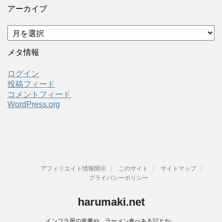
アーカイブ
ア
ー
カ
メタ情報
イ
ブ
ログイン
投稿フィード
コメントフィード
WordPress.org
アフィリエイト情報開示
このサイト
サイトマップ
プライバシーポリシー
harumaki.net
インフラ屋の覚書や、ラーメン食べある記とか。