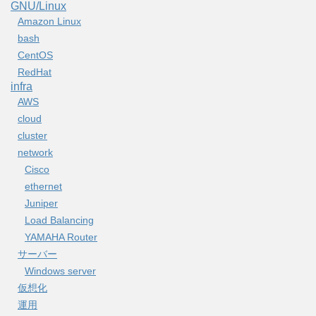
GNU/Linux
Amazon Linux
bash
CentOS
RedHat
infra
AWS
cloud
cluster
network
Cisco
ethernet
Juniper
Load Balancing
YAMAHA Router
サーバー
Windows server
仮想化
運用