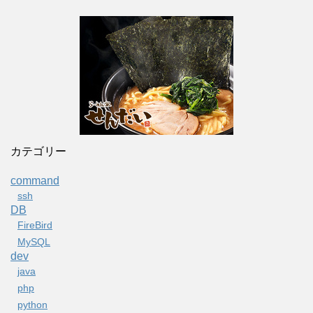
カテゴリー
command
ssh
DB
FireBird
MySQL
dev
java
php
python