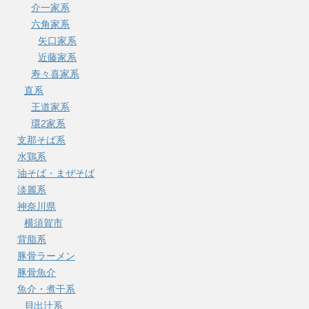
介一家系
六角家系
矢口家系
近藤家系
寿々喜家系
直系
王道家系
環2家系
支那そば系
水鶏系
油そば・まぜそば
淡麗系
神奈川県
横須賀市
背脂系
豚骨ラーメン
豚骨魚介
魚介・煮干系
貝出汁系