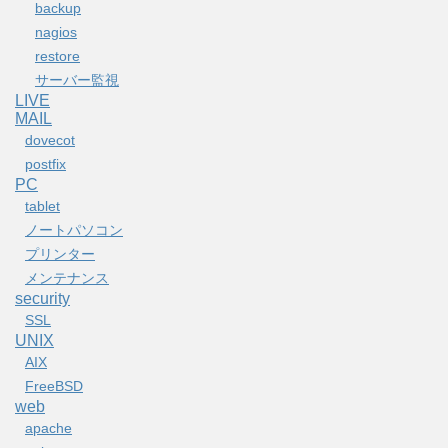
backup
nagios
restore
サーバー監視
LIVE
MAIL
dovecot
postfix
PC
tablet
ノートパソコン
プリンター
メンテナンス
security
SSL
UNIX
AIX
FreeBSD
web
apache