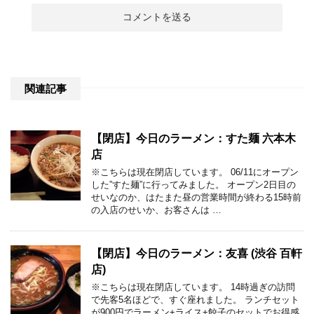
関連記事
【閉店】今日のラーメン：すた麺 六本木
店
※こちらは現在閉店しています。 06/11にオープン
した”すた麺”に行ってみました。 オープン2日目の
せいなのか、はたまた昼の営業時間が終わる15時前
の入店のせいか、お客さんは …
【閉店】今日のラーメン：友喜 (渋谷 百軒
店)
※こちらは現在閉店しています。 14時過ぎの訪問
で先客5名ほどで、すぐ座れました。 ランチセット
が900円でラーメン+ライス+餃子のセットでお得感