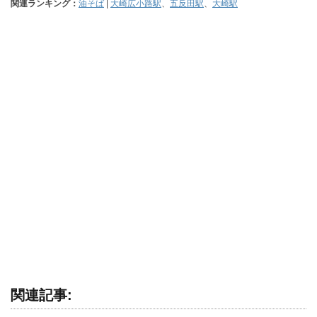
関連ランキング：
油そば
|
大崎広小路駅
、
五反田駅
、
大崎駅
関連記事: