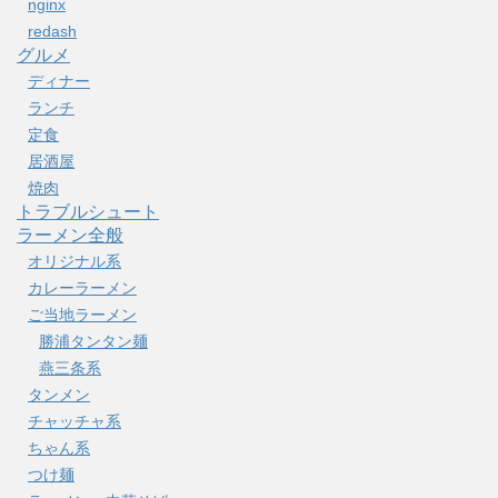
nginx
redash
グルメ
ディナー
ランチ
定食
居酒屋
焼肉
トラブルシュート
ラーメン全般
オリジナル系
カレーラーメン
ご当地ラーメン
勝浦タンタン麺
燕三条系
タンメン
チャッチャ系
ちゃん系
つけ麺