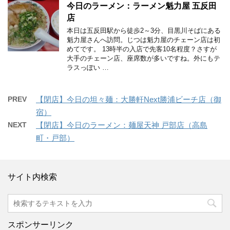
今日のラーメン：ラーメン魁力屋 五反田
店
本日は五反田駅から徒歩2～3分、目黒川そばにある
魁力屋さんへ訪問。じつは魁力屋のチェーン店は初
めてです。 13時半の入店で先客10名程度？さすが
大手のチェーン店、座席数が多いですね。外にもテ
ラスっぽい …
PREV
【閉店】今日の坦々麺：大勝軒Next勝浦ビーチ店（御
宿）
NEXT
【閉店】今日のラーメン：麺屋天神 戸部店（高島
町・戸部）
サイト内検索
スポンサーリンク