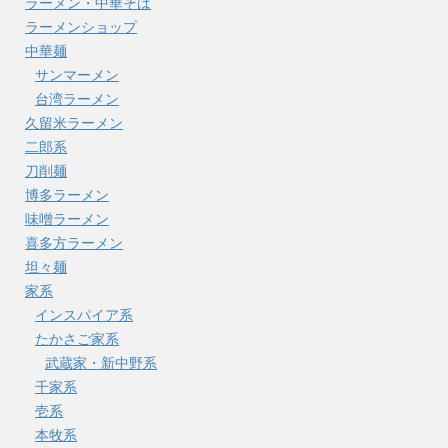
ラーメン・中華そば
ラーメンショップ
中華麺
サンマーメン
台湾ラーメン
久留米ラーメン
二郎系
刀削麺
博多ラーメン
味噌ラーメン
喜多方ラーメン
坦々麺
家系
インスパイア系
たかさご家系
武蔵家・新中野系
千家系
壱系
本牧系