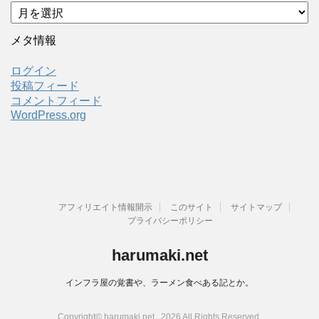
ア
ー
カ
メタ情報
イ
ブ
ログイン
投稿フィード
コメントフィード
WordPress.org
アフィリエイト情報開示
このサイト
サイトマップ
プライバシーポリシー
harumaki.net
インフラ屋の覚書や、ラーメン食べある記とか。
Copyright© harumaki.net , 2026 All Rights Reserved.