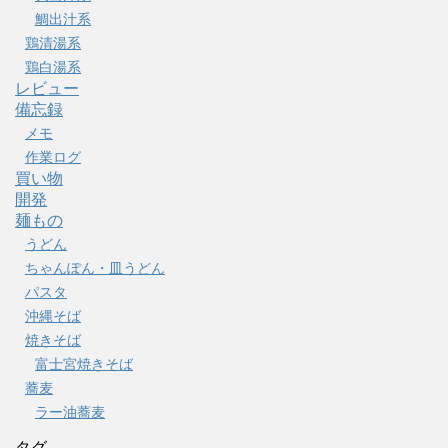
鯛出汁系
鶏清湯系
鶏白湯系
レビュー
備忘録
メモ
作業ログ
買い物
開発
麺もの
うどん
ちゃんぽん・皿うどん
パスタ
沖縄そば
焼きそば
富士宮焼きそば
蕎麦
ラー油蕎麦
タグ