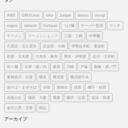
AWS
GNU/Linux
infra
Juniper
lenovo
mysql
nagios
network
thinkpad
つけ麺
サーバー監視
ランチ
ラーメン
ラーメンショップ
三浦・三崎
中華麺
久里浜・北久里浜
五反田・大崎
伊勢佐木町・黄金町
佐原・大矢部
六本木・麻布
厚木・伊勢原
品川・大井町
坦々麺
大津・堀ノ内
家系
川崎
戸塚
新橋・虎ノ門
東神奈川・白楽
横浜
横須賀
横須賀中央
油そば・まぜそば
渋谷
港南台
目黒
磯子・杉田
自由が丘
蒲田・大森
蕎麦
藤沢・辻堂
追浜・田浦
金沢八景・文庫
閉店
アーカイブ