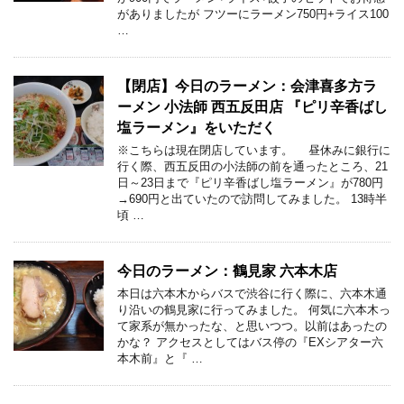
がありましたが フツーにラーメン750円+ライス100
…
【閉店】今日のラーメン：会津喜多方ラ
ーメン 小法師 西五反田店 『ピリ辛香ばし
塩ラーメン』をいただく
※こちらは現在閉店しています。 昼休みに銀行に
行く際、西五反田の小法師の前を通ったところ、21
日～23日まで『ピリ辛香ばし塩ラーメン』が780円
→690円と出ていたので訪問してみました。 13時半
頃 …
今日のラーメン：鶴見家 六本木店
本日は六本木からバスで渋谷に行く際に、六本木通
り沿いの鶴見家に行ってみました。 何気に六本木っ
て家系が無かったな、と思いつつ。以前はあったの
かな？ アクセスとしてはバス停の『EXシアター六
本木前』と『 …