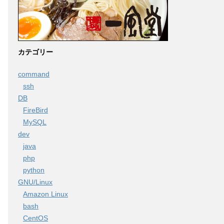
カテゴリー
command
ssh
DB
FireBird
MySQL
dev
java
php
python
GNU/Linux
Amazon Linux
bash
CentOS