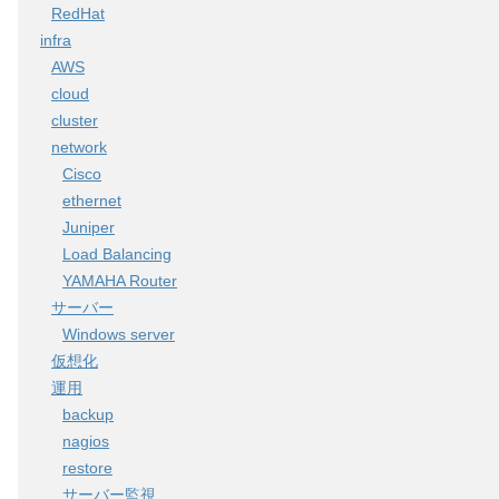
RedHat
infra
AWS
cloud
cluster
network
Cisco
ethernet
Juniper
Load Balancing
YAMAHA Router
サーバー
Windows server
仮想化
運用
backup
nagios
restore
サーバー監視