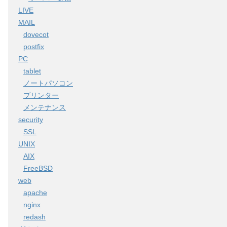
LIVE
MAIL
dovecot
postfix
PC
tablet
ノートパソコン
プリンター
メンテナンス
security
SSL
UNIX
AIX
FreeBSD
web
apache
nginx
redash