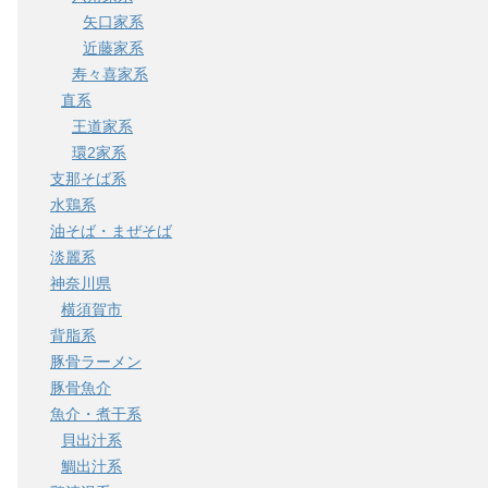
矢口家系
近藤家系
寿々喜家系
直系
王道家系
環2家系
支那そば系
水鶏系
油そば・まぜそば
淡麗系
神奈川県
横須賀市
背脂系
豚骨ラーメン
豚骨魚介
魚介・煮干系
貝出汁系
鯛出汁系