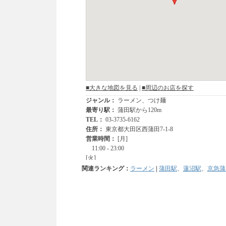
関連ランキング：
ラーメン
|
蒲田駅
、
蓮沼駅
、
京急蒲