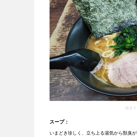
味玉ラ
スープ：
いまどき珍しく、立ち上る湯気から獣臭が