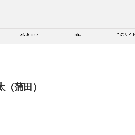
GNU/Linux
infra
このサイ
太（蒲田）