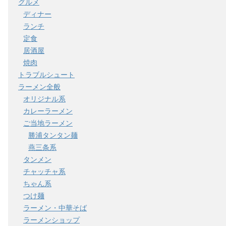
グルメ
ディナー
ランチ
定食
居酒屋
焼肉
トラブルシュート
ラーメン全般
オリジナル系
カレーラーメン
ご当地ラーメン
勝浦タンタン麺
燕三条系
タンメン
チャッチャ系
ちゃん系
つけ麺
ラーメン・中華そば
ラーメンショップ