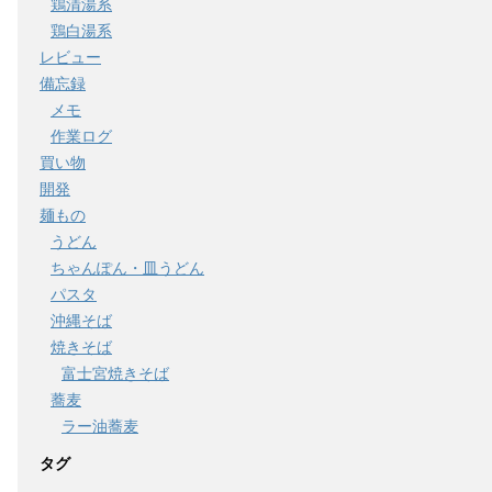
鶏清湯系
鶏白湯系
レビュー
備忘録
メモ
作業ログ
買い物
開発
麺もの
うどん
ちゃんぽん・皿うどん
パスタ
沖縄そば
焼きそば
富士宮焼きそば
蕎麦
ラー油蕎麦
タグ