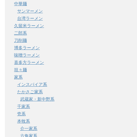
中華麺
サンマーメン
台湾ラーメン
久留米ラーメン
二郎系
刀削麺
博多ラーメン
味噌ラーメン
喜多方ラーメン
坦々麺
家系
インスパイア系
たかさご家系
武蔵家・新中野系
千家系
壱系
本牧系
介一家系
六角家系