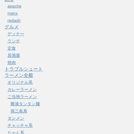
apache
nginx
redash
グルメ
ディナー
ランチ
定食
居酒屋
焼肉
トラブルシュート
ラーメン全般
オリジナル系
カレーラーメン
ご当地ラーメン
勝浦タンタン麺
燕三条系
タンメン
チャッチャ系
ちゃん系