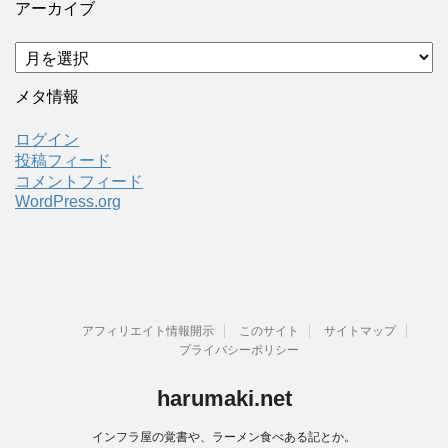
アーカイブ
ア
ー
カ
メタ情報
イ
ブ
ログイン
投稿フィード
コメントフィード
WordPress.org
アフィリエイト情報開示
このサイト
サイトマップ
プライバシーポリシー
harumaki.net
インフラ屋の覚書や、ラーメン食べある記とか。