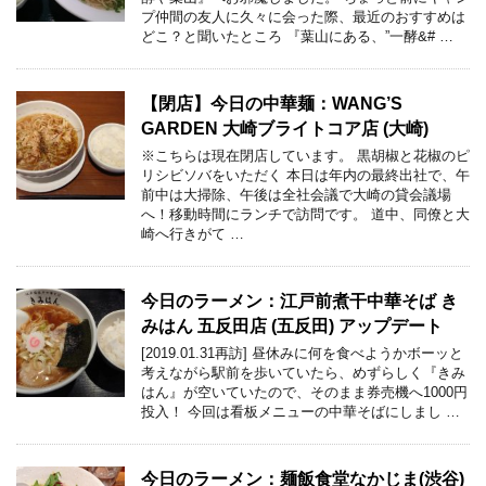
プ仲間の友人に久々に会った際、最近のおすすめは
どこ？と聞いたところ 『葉山にある、”一酵&# …
【閉店】今日の中華麺：WANG’S
GARDEN 大崎ブライトコア店 (大崎)
※こちらは現在閉店しています。 黒胡椒と花椒のピ
リシビソバをいただく 本日は年内の最終出社で、午
前中は大掃除、午後は全社会議で大崎の貸会議場
へ！移動時間にランチで訪問です。 道中、同僚と大
崎へ行きがて …
今日のラーメン：江戸前煮干中華そば き
みはん 五反田店 (五反田) アップデート
[2019.01.31再訪] 昼休みに何を食べようかボーッと
考えながら駅前を歩いていたら、めずらしく『きみ
はん』が空いていたので、そのまま券売機へ1000円
投入！ 今回は看板メニューの中華そばにしまし …
今日のラーメン：麺飯食堂なかじま(渋谷)