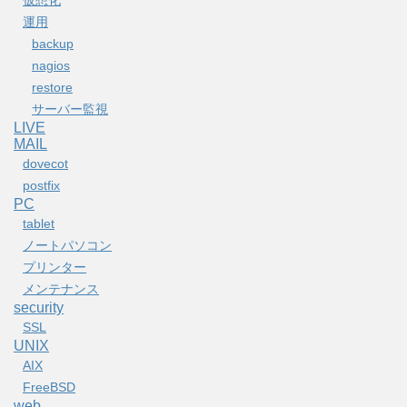
運用
backup
nagios
restore
サーバー監視
LIVE
MAIL
dovecot
postfix
PC
tablet
ノートパソコン
プリンター
メンテナンス
security
SSL
UNIX
AIX
FreeBSD
web