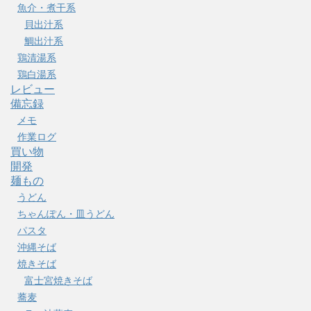
魚介・煮干系
貝出汁系
鯛出汁系
鶏清湯系
鶏白湯系
レビュー
備忘録
メモ
作業ログ
買い物
開発
麺もの
うどん
ちゃんぽん・皿うどん
パスタ
沖縄そば
焼きそば
富士宮焼きそば
蕎麦