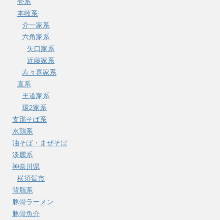
壱系
本牧系
介一家系
六角家系
矢口家系
近藤家系
寿々喜家系
直系
王道家系
環2家系
支那そば系
水鶏系
油そば・まぜそば
淡麗系
神奈川県
横須賀市
背脂系
豚骨ラーメン
豚骨魚介