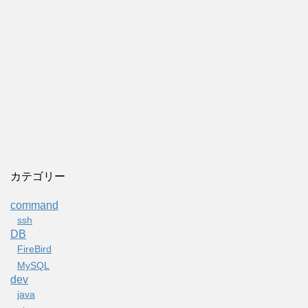
カテゴリー
command
ssh
DB
FireBird
MySQL
dev
java