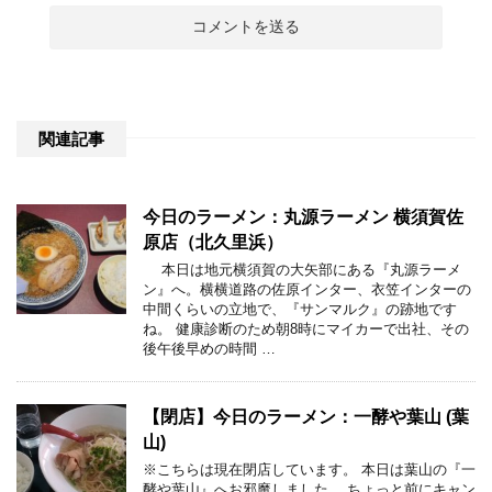
関連記事
今日のラーメン：丸源ラーメン 横須賀佐
原店（北久里浜）
本日は地元横須賀の大矢部にある『丸源ラーメ
ン』へ。横横道路の佐原インター、衣笠インターの
中間くらいの立地で、『サンマルク』の跡地です
ね。 健康診断のため朝8時にマイカーで出社、その
後午後早めの時間 …
【閉店】今日のラーメン：一酵や葉山 (葉
山)
※こちらは現在閉店しています。 本日は葉山の『一
酵や葉山』へお邪魔しました。 ちょっと前にキャン