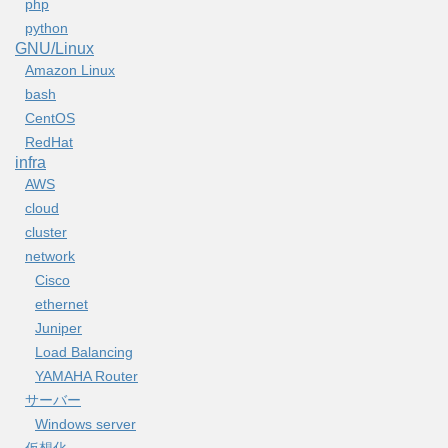
php
python
GNU/Linux
Amazon Linux
bash
CentOS
RedHat
infra
AWS
cloud
cluster
network
Cisco
ethernet
Juniper
Load Balancing
YAMAHA Router
サーバー
Windows server
仮想化