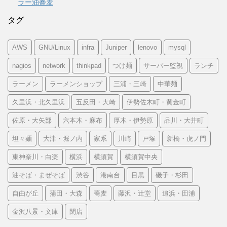
ラー油蕎麦
タグ
AWS
GNU/Linux
infra
Juniper
lenovo
mysql
nagios
network
thinkpad
つけ麺
サーバー監視
ランチ
ラーメン
ラーメンショップ
三浦・三崎
中華麺
久里浜・北久里浜
五反田・大崎
伊勢佐木町・黄金町
佐原・大矢部
六本木・麻布
厚木・伊勢原
品川・大井町
坦々麺
大津・堀ノ内
家系
川崎
戸塚
新橋・虎ノ門
東神奈川・白楽
横浜
横須賀
横須賀中央
油そば・まぜそば
渋谷
港南台
目黒
磯子・杉田
自由が丘
蒲田・大森
蕎麦
藤沢・辻堂
追浜・田浦
金沢八景・文庫
閉店