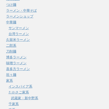
つけ麺
ラーメン・中華そば
ラーメンショップ
中華麺
サンマーメン
台湾ラーメン
久留米ラーメン
二郎系
刀削麺
博多ラーメン
味噌ラーメン
喜多方ラーメン
坦々麺
家系
インスパイア系
たかさご家系
武蔵家・新中野系
千家系