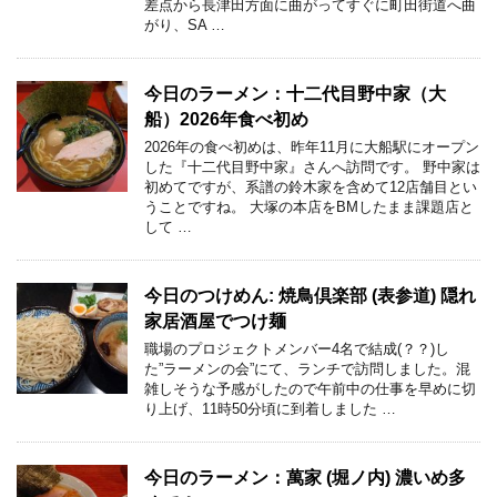
差点から長津田方面に曲がってすぐに町田街道へ曲
がり、SA …
今日のラーメン：十二代目野中家（大
船）2026年食べ初め
2026年の食べ初めは、昨年11月に大船駅にオープン
した『十二代目野中家』さんへ訪問です。 野中家は
初めてですが、系譜の鈴木家を含めて12店舗目とい
うことですね。 大塚の本店をBMしたまま課題店と
して …
今日のつけめん: 焼鳥倶楽部 (表参道) 隠れ
家居酒屋でつけ麺
職場のプロジェクトメンバー4名で結成(？？)し
た”ラーメンの会”にて、ランチで訪問しました。混
雑しそうな予感がしたので午前中の仕事を早めに切
り上げ、11時50分頃に到着しました …
今日のラーメン：萬家 (堀ノ内) 濃いめ多