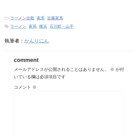
-
ラーメン全般
,
家系
,
近藤家系
-
ラーメン
,
家系
,
横浜
,
石川町・山手
執筆者：
かんりにん
comment
メールアドレスが公開されることはありません。
※
が付
いている欄は必須項目です
コメント
※