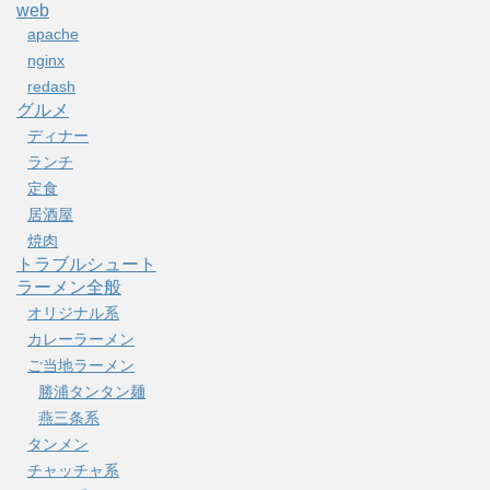
web
apache
nginx
redash
グルメ
ディナー
ランチ
定食
居酒屋
焼肉
トラブルシュート
ラーメン全般
オリジナル系
カレーラーメン
ご当地ラーメン
勝浦タンタン麺
燕三条系
タンメン
チャッチャ系