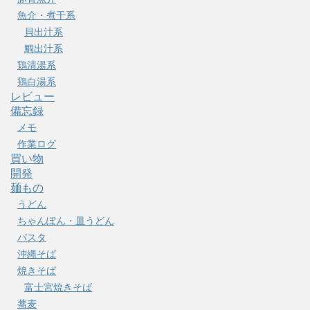
魚介・煮干系
貝出汁系
鯛出汁系
鶏清湯系
鶏白湯系
レビュー
備忘録
メモ
作業ログ
買い物
開発
麺もの
うどん
ちゃんぽん・皿うどん
パスタ
沖縄そば
焼きそば
富士宮焼きそば
蕎麦