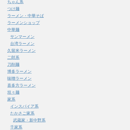
ちゃん系
つけ麺
ラーメン・中華そば
ラーメンショップ
中華麺
サンマーメン
台湾ラーメン
久留米ラーメン
二郎系
刀削麺
博多ラーメン
味噌ラーメン
喜多方ラーメン
坦々麺
家系
インスパイア系
たかさご家系
武蔵家・新中野系
千家系