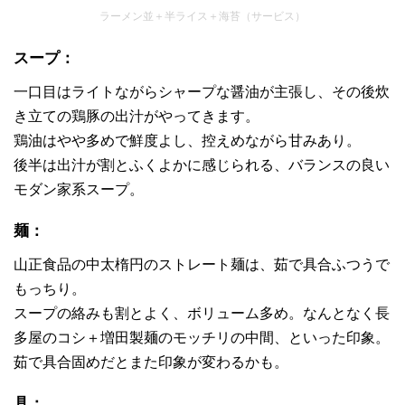
ラーメン並＋半ライス＋海苔（サービス）
スープ：
一口目はライトながらシャープな醤油が主張し、その後炊
き立ての鶏豚の出汁がやってきます。
鶏油はやや多めで鮮度よし、控えめながら甘みあり。
後半は出汁が割とふくよかに感じられる、バランスの良い
モダン家系スープ。
麺：
山正食品の中太楕円のストレート麺は、茹で具合ふつうで
もっちり。
スープの絡みも割とよく、ボリューム多め。なんとなく長
多屋のコシ＋増田製麺のモッチリの中間、といった印象。
茹で具合固めだとまた印象が変わるかも。
具：