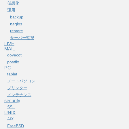
仮想化
運用
backup
nagios
restore
サーバー監視
LIVE
MAIL
dovecot
postfix
PC
tablet
ノートパソコン
プリンター
メンテナンス
security
SSL
UNIX
AIX
FreeBSD