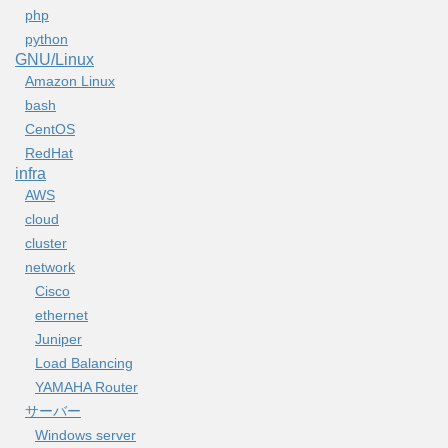
php
python
GNU/Linux
Amazon Linux
bash
CentOS
RedHat
infra
AWS
cloud
cluster
network
Cisco
ethernet
Juniper
Load Balancing
YAMAHA Router
サーバー
Windows server