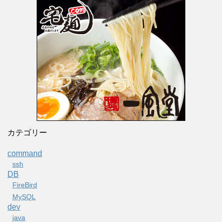
カテゴリー
command
ssh
DB
FireBird
MySQL
dev
java