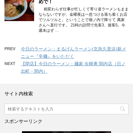
めで！
相変わらず仕事が忙しくて寄り道ラーメンもまま
ならないですが、金曜夜は一息つける落ち着くお店
でツルツルと。ということで堀ノ内で降りて 萬家
さんへ直行です。 21時の訪問で先客3、後客5。今
週末はず …
PREV
今日のラーメン：まるげんラーメン(京急久里浜)新メ
ニュー『辛麺』をいただく
NEXT
【閉店】今日のラーメン：麺家 歩輝勇 関内店（日ノ
出町・関内）
サイト内検索
スポンサーリンク