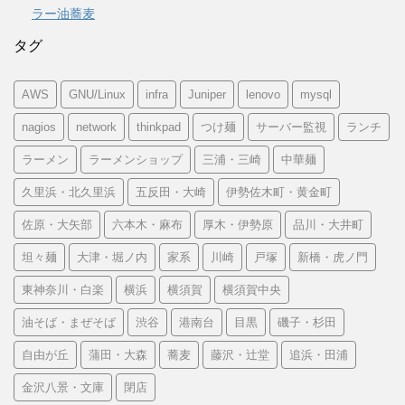
ラー油蕎麦
タグ
AWS
GNU/Linux
infra
Juniper
lenovo
mysql
nagios
network
thinkpad
つけ麺
サーバー監視
ランチ
ラーメン
ラーメンショップ
三浦・三崎
中華麺
久里浜・北久里浜
五反田・大崎
伊勢佐木町・黄金町
佐原・大矢部
六本木・麻布
厚木・伊勢原
品川・大井町
坦々麺
大津・堀ノ内
家系
川崎
戸塚
新橋・虎ノ門
東神奈川・白楽
横浜
横須賀
横須賀中央
油そば・まぜそば
渋谷
港南台
目黒
磯子・杉田
自由が丘
蒲田・大森
蕎麦
藤沢・辻堂
追浜・田浦
金沢八景・文庫
閉店