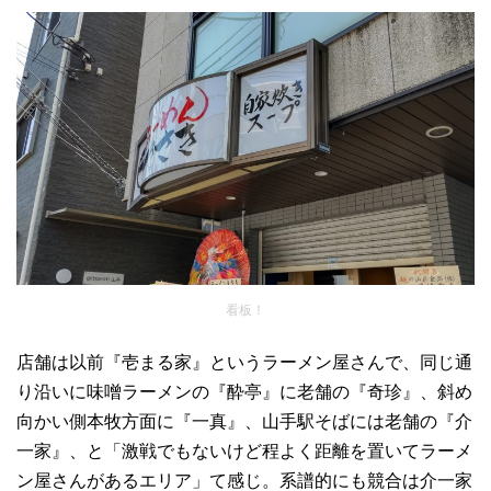
看板！
店舗は以前『壱まる家』というラーメン屋さんで、同じ通
り沿いに味噌ラーメンの『酔亭』に老舗の『奇珍』、斜め
向かい側本牧方面に『一真』、山手駅そばには老舗の『介
一家』、と「激戦でもないけど程よく距離を置いてラーメ
ン屋さんがあるエリア」て感じ。系譜的にも競合は介一家