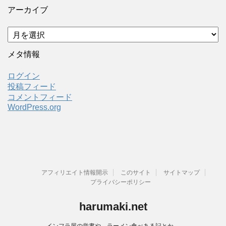
アーカイブ
ア
ー
カ
メタ情報
イ
ブ
ログイン
投稿フィード
コメントフィード
WordPress.org
アフィリエイト情報開示
このサイト
サイトマップ
プライバシーポリシー
harumaki.net
インフラ屋の覚書や、ラーメン食べある記とか。