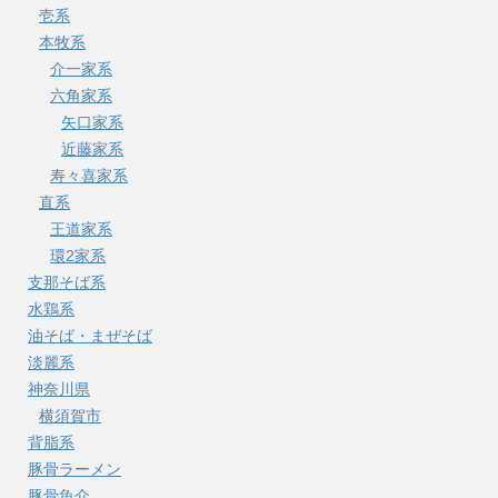
壱系
本牧系
介一家系
六角家系
矢口家系
近藤家系
寿々喜家系
直系
王道家系
環2家系
支那そば系
水鶏系
油そば・まぜそば
淡麗系
神奈川県
横須賀市
背脂系
豚骨ラーメン
豚骨魚介