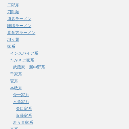
二郎系
刀削麺
博多ラーメン
味噌ラーメン
喜多方ラーメン
坦々麺
家系
インスパイア系
たかさご家系
武蔵家・新中野系
千家系
壱系
本牧系
介一家系
六角家系
矢口家系
近藤家系
寿々喜家系