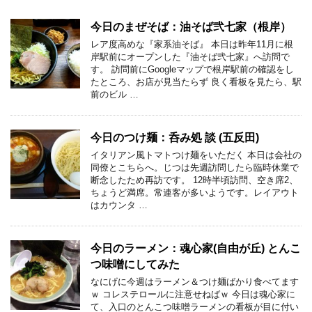
今日のまぜそば：油そば弐七家（根岸）
レア度高めな『家系油そば』 本日は昨年11月に根
岸駅前にオープンした『油そば弐七家』へ訪問で
す。 訪問前にGoogleマップで根岸駅前の確認をし
たところ、お店が見当たらず 良く看板を見たら、駅
前のビル …
今日のつけ麺：呑み処 談 (五反田)
イタリアン風トマトつけ麺をいただく 本日は会社の
同僚とこちらへ。じつは先週訪問したら臨時休業で
断念したため再訪です。 12時半頃訪問、空き席2、
ちょうど満席。常連客が多いようです。レイアウト
はカウンタ …
今日のラーメン：魂心家(自由が丘) とんこ
つ味噌にしてみた
なにげに今週はラーメン＆つけ麺ばかり食べてます
ｗ コレステロールに注意せねばｗ 今日は魂心家に
て、入口のとんこつ味噌ラーメンの看板が目に付い