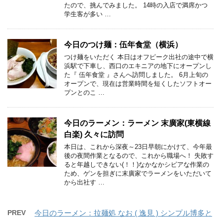
たので、挑んでみました。 14時の入店で満席かつ
学生客が多い …
今日のつけ麺：伍年食堂（横浜）
つけ麺をいただく 本日はオフピーク出社の途中で横
浜駅で下車し、西口のエキニアの地下にオープンし
た『 伍年食堂 』さんへ訪問しました。 6月上旬の
オープンで、現在は営業時間を短くしたソフトオー
プンとのこ …
今日のラーメン：ラーメン 末廣家(東横線
白楽) 久々に訪問
本日は、これから深夜～23日早朝にかけて、今年最
後の夜間作業となるので、これから職場へ！ 失敗す
ると年越しできない(！！)なかなかシビアな作業の
ため、ゲンを担ぎに末廣家でラーメンをいただいて
から出社す …
PREV
今日のラーメン：拉麺処 なお ( 逸見 ) シンプル博多と