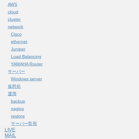
AWS
cloud
cluster
network
Cisco
ethernet
Juniper
Load Balancing
YAMAHA Router
サーバー
Windows server
仮想化
運用
backup
nagios
restore
サーバー監視
LIVE
MAIL