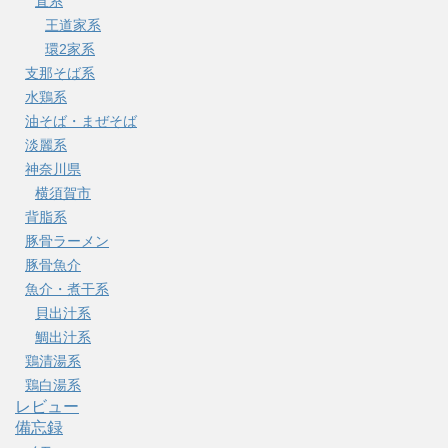
直系
王道家系
環2家系
支那そば系
水鶏系
油そば・まぜそば
淡麗系
神奈川県
横須賀市
背脂系
豚骨ラーメン
豚骨魚介
魚介・煮干系
貝出汁系
鯛出汁系
鶏清湯系
鶏白湯系
レビュー
備忘録