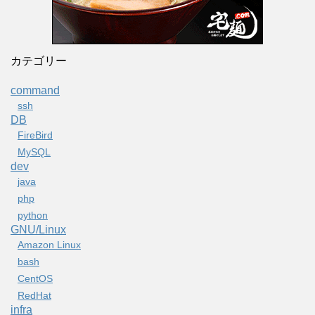
カテゴリー
command
ssh
DB
FireBird
MySQL
dev
java
php
python
GNU/Linux
Amazon Linux
bash
CentOS
RedHat
infra