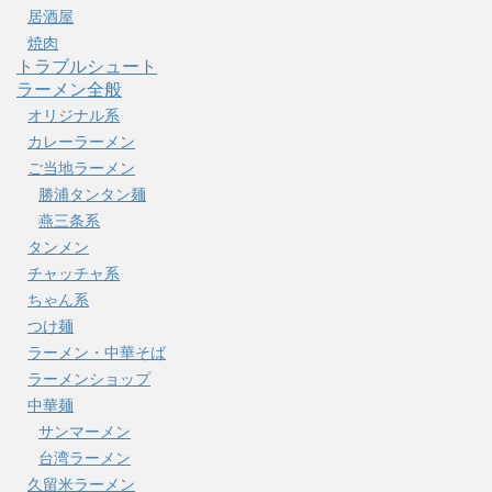
居酒屋
焼肉
トラブルシュート
ラーメン全般
オリジナル系
カレーラーメン
ご当地ラーメン
勝浦タンタン麺
燕三条系
タンメン
チャッチャ系
ちゃん系
つけ麺
ラーメン・中華そば
ラーメンショップ
中華麺
サンマーメン
台湾ラーメン
久留米ラーメン