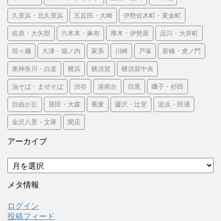
久里浜・北久里浜
五反田・大崎
伊勢佐木町・黄金町
佐原・大矢部
六本木・麻布
厚木・伊勢原
品川・大井町
坦々麺
大津・堀ノ内
家系
川崎
戸塚
新橋・虎ノ門
東神奈川・白楽
横浜
横須賀
横須賀中央
油そば・まぜそば
渋谷
港南台
目黒
磯子・杉田
自由が丘
蒲田・大森
蕎麦
藤沢・辻堂
追浜・田浦
金沢八景・文庫
閉店
アーカイブ
ア
ー
カ
メタ情報
イ
ブ
ログイン
投稿フィード