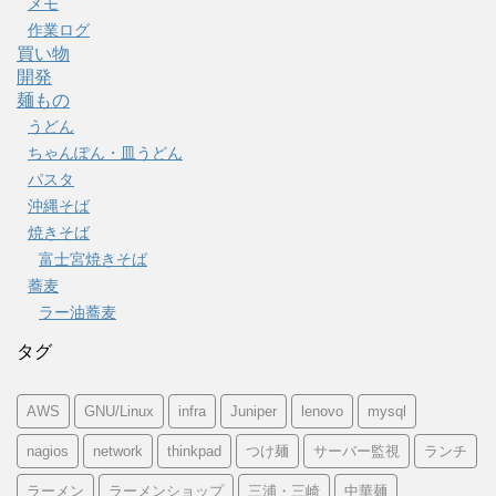
メモ
作業ログ
買い物
開発
麺もの
うどん
ちゃんぽん・皿うどん
パスタ
沖縄そば
焼きそば
富士宮焼きそば
蕎麦
ラー油蕎麦
タグ
AWS
GNU/Linux
infra
Juniper
lenovo
mysql
nagios
network
thinkpad
つけ麺
サーバー監視
ランチ
ラーメン
ラーメンショップ
三浦・三崎
中華麺