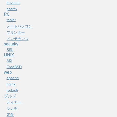
dovecot
postfix
PC
tablet
ノートパソコン
プリンター
メンテナンス
security
SSL
UNIX
AIX
FreeBSD
web
apache
nginx
redash
グルメ
ディナー
ランチ
定食