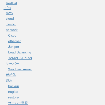
RedHat
infra
AWS
cloud
cluster
network
Cisco
ethernet
Juniper
Load Balancing
YAMAHA Router
サーバー
Windows server
仮想化
運用
backup
nagios
restore
サーバー監視