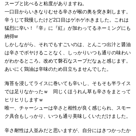
スープと比べると粘度がありますね。
一口目からいきなりむせる辛さが喉の奥を突き刺します。
辛うじて我慢したけど2口目はゲホゲホきました。これは
猛烈に辛い！『辛』に『紅』が加わってるネーミングにも
納得w
しかしながら、それでもすごいのは、とんこつ出汁と醤油
は辛さでボヤけることなく、しっかりいつも通りの味わい
がわかるところ。改めて磐石なスープだなぁと感じます。
あいにく鶏油は辛味のため目立ちませんでした。
海苔を浸してライスに巻いても辛いし、そもそも半ライス
では足りなかったｗ 同じくほうれん草も辛さをまとって
ヒリヒリしますｗ
唯一、チャーシューは辛さと相性が良く感じられ、スモー
ク具合もしっかり、いつも通り美味しくいただけました。
辛さ耐性は人並みだと思いますが、自分にはきつかったか