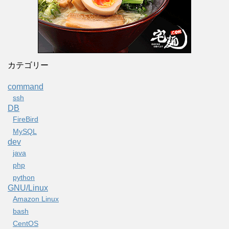
カテゴリー
command
ssh
DB
FireBird
MySQL
dev
java
php
python
GNU/Linux
Amazon Linux
bash
CentOS