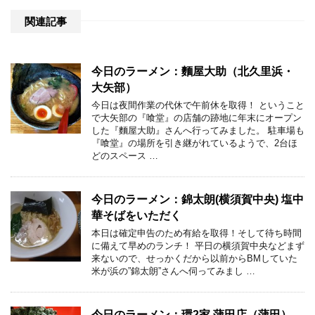
関連記事
今日のラーメン：麵屋大助（北久里浜・
大矢部）
今日は夜間作業の代休で午前休を取得！ ということ
で大矢部の『喰堂』の店舗の跡地に年末にオープン
した『麵屋大助』さんへ行ってみました。 駐車場も
『喰堂』の場所を引き継がれているようで、2台ほ
どのスペース …
今日のラーメン：錦太朗(横須賀中央) 塩中
華そばをいただく
本日は確定申告のため有給を取得！そして待ち時間
に備えて早めのランチ！ 平日の横須賀中央などまず
来ないので、せっかくだから以前からBMしていた
米が浜の”錦太朗”さんへ伺ってみまし …
今日のラーメン：環2家 蒲田店（蒲田）