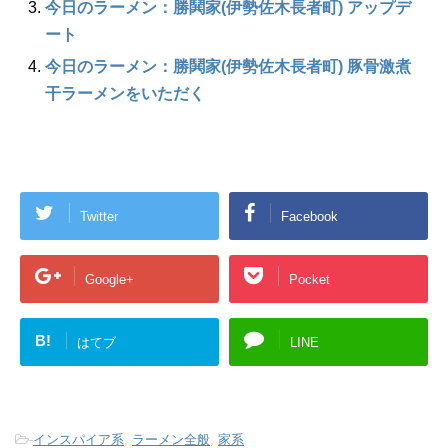
今日のラーメン：勝鬨家(伊勢佐木長者町) アップデ
ート
今日のラーメン：勝鬨家(伊勢佐木長者町) 豚骨激煮
干ラーメンをいただく
Twitter
Facebook
Google+
Pocket
B!
はてブ
LINE
-
インスパイア系
,
ラーメン全般
,
家系