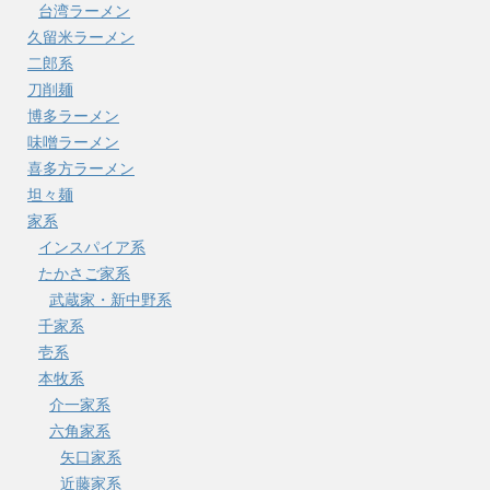
台湾ラーメン
久留米ラーメン
二郎系
刀削麺
博多ラーメン
味噌ラーメン
喜多方ラーメン
坦々麺
家系
インスパイア系
たかさご家系
武蔵家・新中野系
千家系
壱系
本牧系
介一家系
六角家系
矢口家系
近藤家系