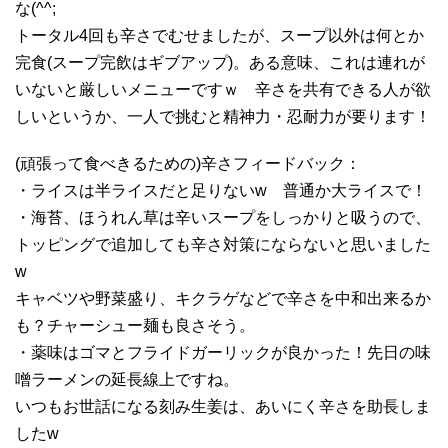
な(^^;
トータル4回も辛さでむせましたが、スープ以外は何とか
完食(スープ完飲はギブアップ)。ある意味、これは連れが
いないと厳しいメニューですｗ 辛さを共有できる人が欲
しいというか、一人で挑むと精神力・忍耐力が要ります！
(頑張って食べきるための)辛さフィードバック：
・ライスは半ライスだと足りないw 普通か大ライスで！
・海苔、ほうれん草は辛いスープをしっかりと吸うので、
トッピングで追加しても辛さ対策にならないと思いました
w
キャベツや野菜盛り、キクラゲなどで辛さを中和出来るか
も？チャーシュー麺も良さそう。
・薬味はゴマとフライドガーリックが良かった！先日の味
噌ラーメンの延長線上ですね。
いつもお世話になる刻み生姜は、あいにく辛さを助長しま
したw