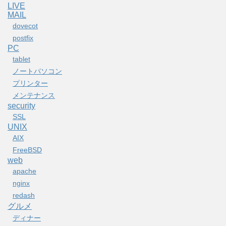
LIVE
MAIL
dovecot
postfix
PC
tablet
ノートパソコン
プリンター
メンテナンス
security
SSL
UNIX
AIX
FreeBSD
web
apache
nginx
redash
グルメ
ディナー