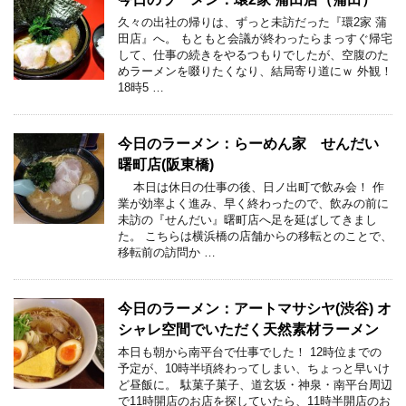
久々の出社の帰りは、ずっと未訪だった『環2家 蒲
田店』へ。 もともと会議が終わったらまっすぐ帰宅
して、仕事の続きをやるつもりでしたが、空腹のた
めラーメンを啜りたくなり、結局寄り道にｗ 外観！
18時5 …
今日のラーメン：らーめん家 せんだい
曙町店(阪東橋)
本日は休日の仕事の後、日ノ出町で飲み会！ 作
業が効率よく進み、早く終わったので、飲みの前に
未訪の『せんだい』曙町店へ足を延ばしてきまし
た。 こちらは横浜橋の店舗からの移転とのことで、
移転前の訪問か …
今日のラーメン：アートマサシヤ(渋谷) オ
シャレ空間でいただく天然素材ラーメン
本日も朝から南平台で仕事でした！ 12時位までの
予定が、10時半頃終わってしまい、ちょっと早いけ
ど昼飯に。 駄菓子菓子、道玄坂・神泉・南平台周辺
で11時開店のお店を探していたら、11時半開店のお