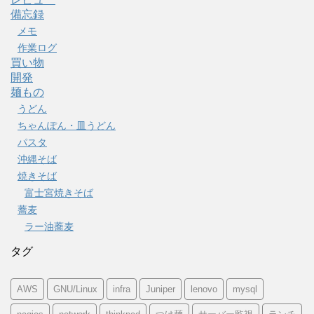
備忘録
メモ
作業ログ
買い物
開発
麺もの
うどん
ちゃんぽん・皿うどん
パスタ
沖縄そば
焼きそば
富士宮焼きそば
蕎麦
ラー油蕎麦
タグ
AWS
GNU/Linux
infra
Juniper
lenovo
mysql