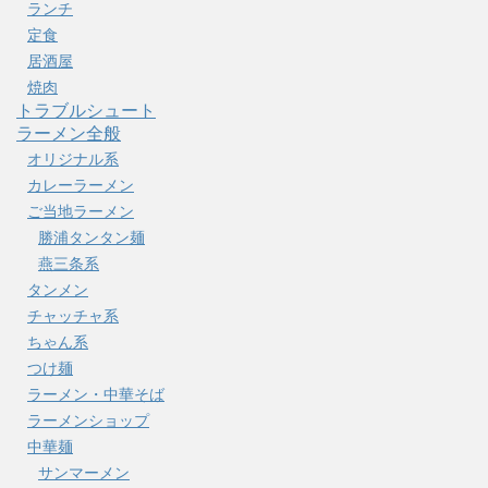
ランチ
定食
居酒屋
焼肉
トラブルシュート
ラーメン全般
オリジナル系
カレーラーメン
ご当地ラーメン
勝浦タンタン麺
燕三条系
タンメン
チャッチャ系
ちゃん系
つけ麺
ラーメン・中華そば
ラーメンショップ
中華麺
サンマーメン