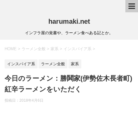
harumaki.net
インフラ屋の覚書や、ラーメン食べある記とか。
HOME
>
ラーメン全般
>
家系
>
インスパイア系
>
インスパイア系
ラーメン全般
家系
今日のラーメン：勝鬨家(伊勢佐木長者町)
紅辛ラーメンをいただく
投稿日：2018年4月6日