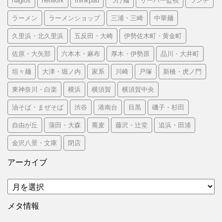
nagios
network
thinkpad
つけ麺
サーバー監視
ランチ
ラーメン
ラーメンショップ
三浦・三崎
中華麺
久里浜・北久里浜
五反田・大崎
伊勢佐木町・黄金町
佐原・大矢部
六本木・麻布
厚木・伊勢原
品川・大井町
坦々麺
大津・堀ノ内
家系
川崎
戸塚
新橋・虎ノ門
東神奈川・白楽
横浜
横須賀
横須賀中央
油そば・まぜそば
渋谷
港南台
目黒
磯子・杉田
自由が丘
蒲田・大森
蕎麦
藤沢・辻堂
追浜・田浦
金沢八景・文庫
閉店
アーカイブ
ア
ー
カ
メタ情報
イ