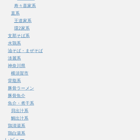
寿々喜家系
直系
王道家系
環2家系
支那そば系
水鶏系
油そば・まぜそば
淡麗系
神奈川県
横須賀市
背脂系
豚骨ラーメン
豚骨魚介
魚介・煮干系
貝出汁系
鯛出汁系
鶏清湯系
鶏白湯系
レビュー