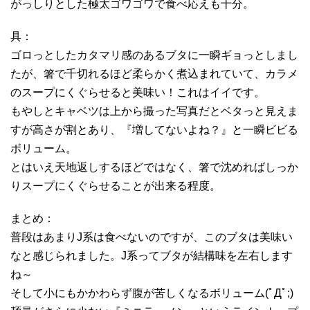
がっしりとした極太ゴワゴワで食べ応えも十分。
具：
ゴロっとしたカタマリ感のあるブタに一瞬ギョっとしまし
たが、箸で千切れるほど柔らかく煮込まれていて、カラメ
のスープにくぐらせると美味い！これはイイです。
もやしとキャベツは上から撮った写真だとベタっと見えま
すが高さが割とあり、『増してないよね？』と一瞬ビビる
ボリューム。
とはいえ天地返しするほどではなく、箸で沈めればしっか
りスープにくぐらせることが出来る程度。
まとめ：
普段はあまりJ系は食べないのですが、このブタは美味い
なと感じられました。J系ってブタが結構味を左右します
ね～
そして小にもかかわらず腹が苦しくなるボリューム(ﾟДﾟ;)