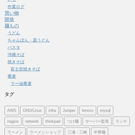
作業ログ
買い物
開発
麺もの
うどん
ちゃんぽん・皿うどん
パスタ
沖縄そば
焼きそば
富士宮焼きそば
蕎麦
ラー油蕎麦
タグ
AWS
GNU/Linux
infra
Juniper
lenovo
mysql
nagios
network
thinkpad
つけ麺
サーバー監視
ランチ
ラーメン
ラーメンショップ
三浦・三崎
中華麺