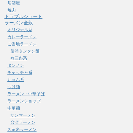
居酒屋
焼肉
トラブルシュート
ラーメン全般
オリジナル系
カレーラーメン
ご当地ラーメン
勝浦タンタン麺
燕三条系
タンメン
チャッチャ系
ちゃん系
つけ麺
ラーメン・中華そば
ラーメンショップ
中華麺
サンマーメン
台湾ラーメン
久留米ラーメン