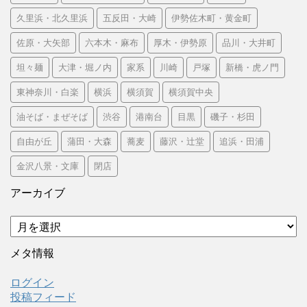
久里浜・北久里浜
五反田・大崎
伊勢佐木町・黄金町
佐原・大矢部
六本木・麻布
厚木・伊勢原
品川・大井町
坦々麺
大津・堀ノ内
家系
川崎
戸塚
新橋・虎ノ門
東神奈川・白楽
横浜
横須賀
横須賀中央
油そば・まぜそば
渋谷
港南台
目黒
磯子・杉田
自由が丘
蒲田・大森
蕎麦
藤沢・辻堂
追浜・田浦
金沢八景・文庫
閉店
アーカイブ
ア
ー
カ
メタ情報
イ
ブ
ログイン
投稿フィード