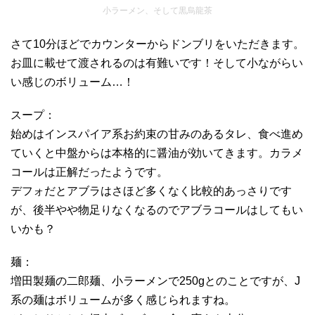
小ラーメン、そして黒烏龍茶
さて10分ほどでカウンターからドンブリをいただきます。
お皿に載せて渡されるのは有難いです！そして小ながらい
い感じのボリューム…！
スープ：
始めはインスパイア系お約束の甘みのあるタレ、食べ進め
ていくと中盤からは本格的に醤油が効いてきます。カラメ
コールは正解だったようです。
デフォだとアブラはさほど多くなく比較的あっさりです
が、後半やや物足りなくなるのでアブラコールはしてもい
いかも？
麺：
増田製麺の二郎麺、小ラーメンで250gとのことですが、J
系の麺はボリュームが多く感じられますね。