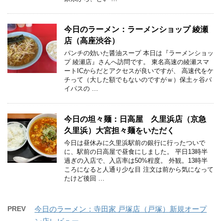
今日のラーメン：ラーメンショップ 綾瀬
店（高座渋谷）
パンチの効いた醤油スープ 本日は『ラーメンショッ
プ 綾瀬店』さんへ訪問です。 東名高速の綾瀬スマ
ートICからだとアクセスが良いですが、 高速代をケ
チって（大した額でもないのですがｗ）保土ヶ谷バ
イパスの …
今日の坦々麺：日高屋 久里浜店（京急
久里浜）大宮担々麺をいただく
今日は昼休みに久里浜駅前の銀行に行ったついで
に、駅前の日高屋で昼食にしました。 平日13時半
過ぎの入店で、入店率は50%程度。 外観。13時半
ころになると人通り少な目 注文は前から気になって
たけど後回 …
PREV
今日のラーメン：寺田家 戸塚店（戸塚）新規オープ