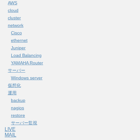
AWS
cloud
cluster
network
Cisco
ethernet
Juniper
Load Balancing
YAMAHA Router
サーバー
Windows server
仮想化
運用
backup
nagios
restore
サーバー監視
LIVE
MAIL