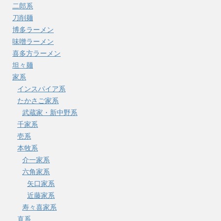
二郎系
刀削麺
博多ラーメン
味噌ラーメン
喜多方ラーメン
坦々麺
家系
インスパイア系
たかさご家系
武蔵家・新中野系
千家系
壱系
本牧系
介一家系
六角家系
矢口家系
近藤家系
寿々喜家系
直系