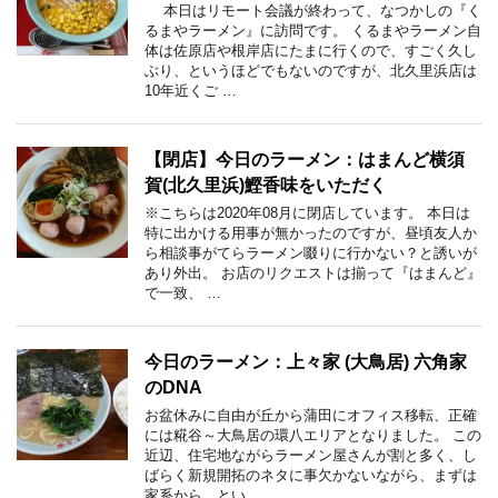
本日はリモート会議が終わって、なつかしの『く
るまやラーメン』に訪問です。 くるまやラーメン自
体は佐原店や根岸店にたまに行くので、すごく久し
ぶり、というほどでもないのですが、北久里浜店は
10年近くご …
【閉店】今日のラーメン：はまんど横須
賀(北久里浜)鰹香味をいただく
※こちらは2020年08月に閉店しています。 本日は
特に出かける用事が無かったのですが、昼頃友人か
ら相談事がてらラーメン啜りに行かない？と誘いが
あり外出。 お店のリクエストは揃って『はまんど』
で一致、 …
今日のラーメン：上々家 (大鳥居) 六角家
のDNA
お盆休みに自由が丘から蒲田にオフィス移転、正確
には糀谷～大鳥居の環八エリアとなりました。 この
近辺、住宅地ながらラーメン屋さんが割と多く、し
ばらく新規開拓のネタに事欠かないながら、まずは
家系から、とい …