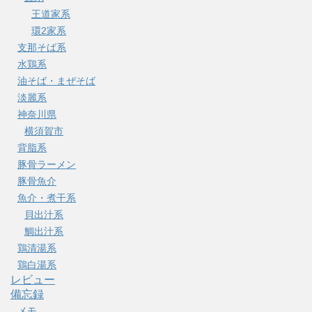
王道家系
環2家系
支那そば系
水鶏系
油そば・まぜそば
淡麗系
神奈川県
横須賀市
背脂系
豚骨ラーメン
豚骨魚介
魚介・煮干系
貝出汁系
鯛出汁系
鶏清湯系
鶏白湯系
レビュー
備忘録
メモ