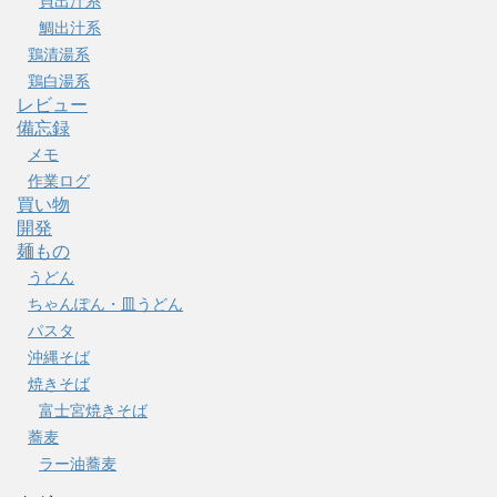
貝出汁系
鯛出汁系
鶏清湯系
鶏白湯系
レビュー
備忘録
メモ
作業ログ
買い物
開発
麺もの
うどん
ちゃんぽん・皿うどん
パスタ
沖縄そば
焼きそば
富士宮焼きそば
蕎麦
ラー油蕎麦