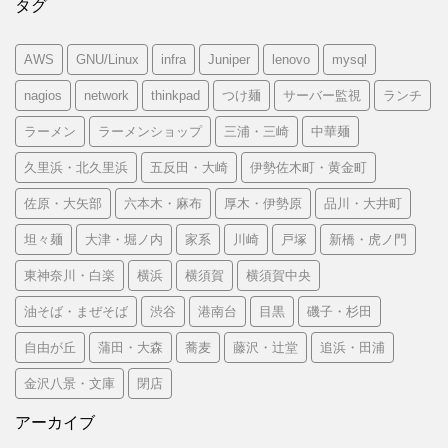
タグ
AWS
GNU/Linux
infra
Juniper
lenovo
mysql
nagios
network
thinkpad
つけ麺
サーバー監視
ランチ
ラーメン
ラーメンショップ
三浦・三崎
中華麺
久里浜・北久里浜
五反田・大崎
伊勢佐木町・黄金町
佐原・大矢部
六本木・麻布
厚木・伊勢原
品川・大井町
坦々麺
大津・堀ノ内
家系
川崎
戸塚
新橋・虎ノ門
東神奈川・白楽
横浜
横須賀
横須賀中央
油そば・まぜそば
渋谷
港南台
目黒
磯子・杉田
自由が丘
蒲田・大森
蕎麦
藤沢・辻堂
追浜・田浦
金沢八景・文庫
閉店
アーカイブ