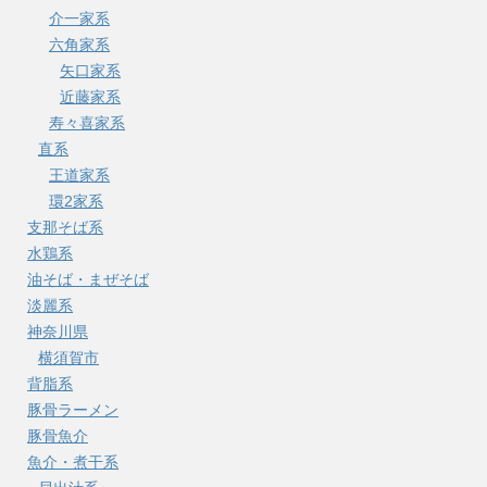
介一家系
六角家系
矢口家系
近藤家系
寿々喜家系
直系
王道家系
環2家系
支那そば系
水鶏系
油そば・まぜそば
淡麗系
神奈川県
横須賀市
背脂系
豚骨ラーメン
豚骨魚介
魚介・煮干系