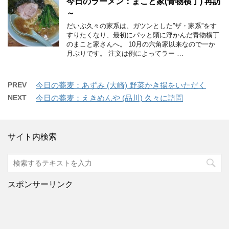
今日のラーメン：まこと家(青物横丁) 再訪
～
だいぶ久々の家系は、ガツンとした”ザ・家系”をす
すりたくなり、最初にパッと頭に浮かんだ青物横丁
のまこと家さんへ。 10月の六角家以来なので一か
月ぶりです。 注文は例によってラー …
PREV
今日の蕎麦：あずみ (大崎) 野菜かき揚をいただく
NEXT
今日の蕎麦：えきめんや (品川) 久々に訪問
サイト内検索
スポンサーリンク