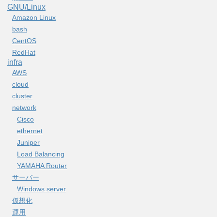
GNU/Linux
Amazon Linux
bash
CentOS
RedHat
infra
AWS
cloud
cluster
network
Cisco
ethernet
Juniper
Load Balancing
YAMAHA Router
サーバー
Windows server
仮想化
運用