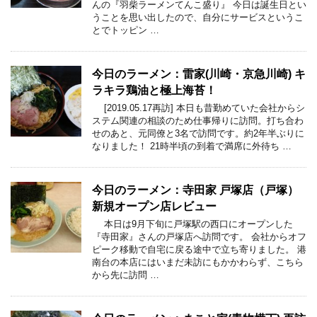
んの『羽柴ラーメンてんこ盛り』 今日は誕生日とい
うことを思い出したので、自分にサービスというこ
とでトッピン …
今日のラーメン：雷家(川崎・京急川崎) キ
ラキラ鶏油と極上海苔！
[2019.05.17再訪] 本日も昔勤めていた会社からシ
ステム関連の相談のため仕事帰りに訪問。打ち合わ
せのあと、元同僚と3名で訪問です。約2年半ぶりに
なりました！ 21時半頃の到着で満席に外待ち …
今日のラーメン：寺田家 戸塚店（戸塚）
新規オープン店レビュー
本日は9月下旬に戸塚駅の西口にオープンした
『寺田家』さんの戸塚店へ訪問です。 会社からオフ
ピーク移動で自宅に戻る途中で立ち寄りました。 港
南台の本店にはいまだ未訪にもかかわらず、こちら
から先に訪問 …