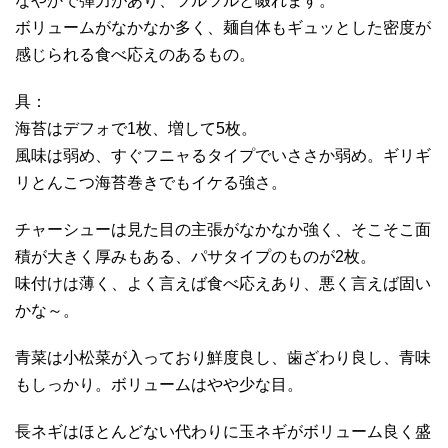
なやかで弾力があり、ツルツルと啜れます。
ボリュームがなかなか多く、麺自体もギュッとした密度が
感じられる食べ応えのあるもの。
具：
海苔はデフォで1枚、増して5枚。
風味は弱め、すぐフニャるタイプでいささか弱め。ギリギ
リとんこつ海苔巻きでもイケる強さ。
チャーシューは見た目の主張がなかなか強く、そこそこ面
積が大きく厚みもある、パサタイプのものが2枚。
味付けは薄く、よく言えば食べ応えあり、悪く言えば固い
かな～。
青菜は小松菜が入っており鮮度良し、歯ざわり良し、青味
もしっかり。ボリュームはやや少な目。
長ネギはほとんどない代わりに玉ネギがボリューム良く盛