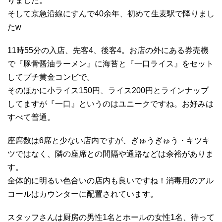
りました。
そして京急沿線にすんで40余年、初めて生麦駅で降りまし
たw
11時55分の入店、先客4、後客4。お店の外にある券売機
で『豚骨醤油ラーメン』に海苔と『一口ライス』をセット
してプチ黄金コンビで。
そのほかに小ライス150円、ライス200円とラインナップ
してますが『一口』というのはユニークですね。お好みは
すべて普通。
座席数は6席と少ない店内ですが、ぎゅうぎゅう・キツキ
ツではなく、隣の座席との間隔や通路などは余裕がありま
す。
全体的に明るい色合いの店内も良いですね！消毒用のアル
コールはカウンターに配置されています。
スタッフさんは厨房の男性1名とホールの女性1名、待って