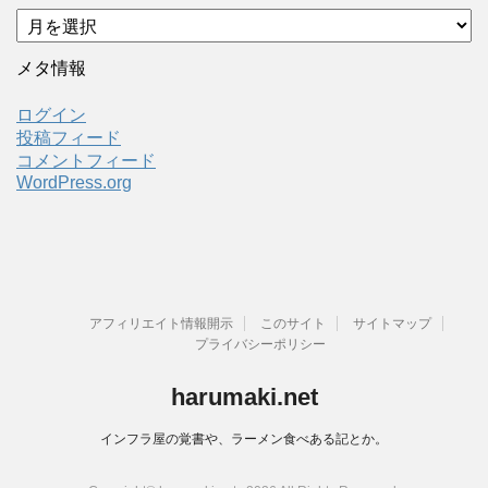
ア
ー
カ
メタ情報
イ
ブ
ログイン
投稿フィード
コメントフィード
WordPress.org
アフィリエイト情報開示
このサイト
サイトマップ
プライバシーポリシー
harumaki.net
インフラ屋の覚書や、ラーメン食べある記とか。