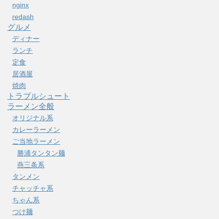
nginx
redash
グルメ
ディナー
ランチ
定食
居酒屋
焼肉
トラブルシュート
ラーメン全般
オリジナル系
カレーラーメン
ご当地ラーメン
勝浦タンタン麺
燕三条系
タンメン
チャッチャ系
ちゃん系
つけ麺