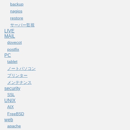
backup
nagios
restore
サーバー監視
LIVE
MAIL
dovecot
postfix
PC
tablet
ノートパソコン
プリンター
メンテナンス
security
SSL
UNIX
AIX
FreeBSD
web
apache