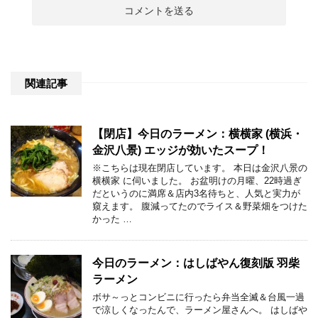
関連記事
【閉店】今日のラーメン：横横家 (横浜・
金沢八景) エッジが効いたスープ！
※こちらは現在閉店しています。 本日は金沢八景の
横横家 に伺いました。 お盆明けの月曜、22時過ぎ
だというのに満席＆店内3名待ちと、人気と実力が
窺えます。 腹減ってたのでライス＆野菜畑をつけた
かった …
今日のラーメン：はしばやん復刻版 羽柴
ラーメン
ボサ～っとコンビニに行ったら弁当全滅＆台風一過
で涼しくなったんで、ラーメン屋さんへ。 はしばや