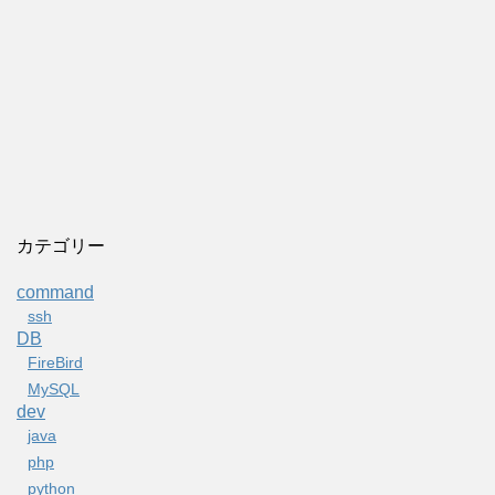
カテゴリー
command
ssh
DB
FireBird
MySQL
dev
java
php
python