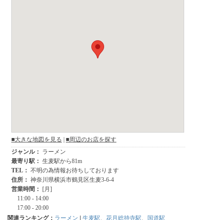
関連ランキング：
ラーメン
|
生麦駅
、
花月総持寺駅
、
国道駅