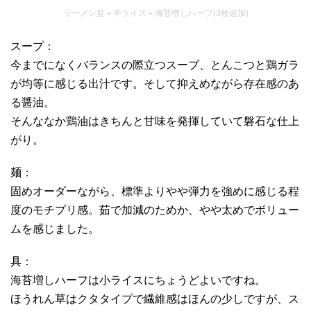
ラーメン並＋半ライス＋海苔増しハーフ(3枚追加)
スープ：
今までになくバランスの際立つスープ、とんこつと鶏ガラ
が均等に感じる出汁です。そして抑えめながら存在感のあ
る醤油。
そんななか鶏油はきちんと甘味を発揮していて磐石な仕上
がり。
麺：
固めオーダーながら、標準よりやや弾力を強めに感じる程
度のモチプリ感。茹で加減のためか、やや太めでボリュー
ムを感じました。
具：
海苔増しハーフは小ライスにちょうどよいですね。
ほうれん草はクタタイプで繊維感はほんの少しですが、ス