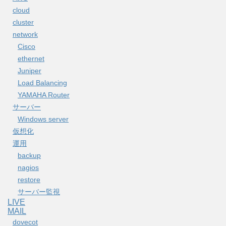
cloud
cluster
network
Cisco
ethernet
Juniper
Load Balancing
YAMAHA Router
サーバー
Windows server
仮想化
運用
backup
nagios
restore
サーバー監視
LIVE
MAIL
dovecot