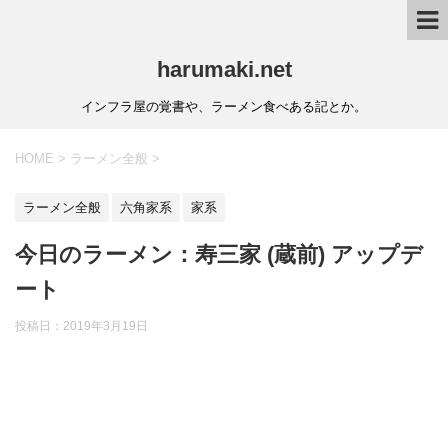
harumaki.net
インフラ屋の覚書や、ラーメン食べある記とか。
HOME
>
ラーメン全般
>
ラーメン全般
六角家系
家系
今日のラーメン：寿三家 (蔵前) アップデ
ート
投稿日：2019年3月19日