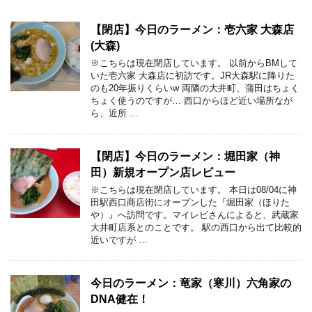
【閉店】今日のラーメン：壱六家 大森店
(大森)
※こちらは現在閉店しています。 以前からBMして
いた壱六家 大森店に初訪です。JR大森駅に降りた
のも20年振りくらいw 両隣の大井町、蒲田はちょく
ちょく使うのですが… 西口からほど近い場所なが
ら、近所 …
【閉店】今日のラーメン：堀田家（神
田）新規オープン店レビュー
※こちらは現在閉店しています。 本日は08/04に神
田駅西口商店街にオープンした『堀田家（ほりた
や）』へ訪問です。マイレビさんによると、武蔵家
大井町店系とのことです。 駅の西口から出て比較的
近いですが …
今日のラーメン：竜家（寒川）六角家の
DNA健在！