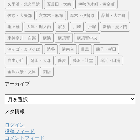
久里浜・北久里浜
五反田・大崎
伊勢佐木町・黄金町
佐原・大矢部
六本木・麻布
厚木・伊勢原
品川・大井町
坦々麺
大津・堀ノ内
家系
川崎
戸塚
新橋・虎ノ門
東神奈川・白楽
横浜
横須賀
横須賀中央
油そば・まぜそば
渋谷
港南台
目黒
磯子・杉田
自由が丘
蒲田・大森
蕎麦
藤沢・辻堂
追浜・田浦
金沢八景・文庫
閉店
アーカイブ
ア
ー
カ
メタ情報
イ
ブ
ログイン
投稿フィード
コメントフィード