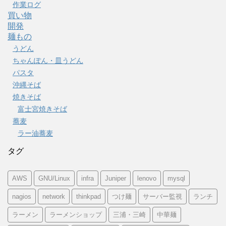
作業ログ
買い物
開発
麺もの
うどん
ちゃんぽん・皿うどん
パスタ
沖縄そば
焼きそば
富士宮焼きそば
蕎麦
ラー油蕎麦
タグ
AWS
GNU/Linux
infra
Juniper
lenovo
mysql
nagios
network
thinkpad
つけ麺
サーバー監視
ランチ
ラーメン
ラーメンショップ
三浦・三崎
中華麺