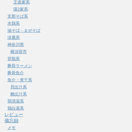
王道家系
環2家系
支那そば系
水鶏系
油そば・まぜそば
淡麗系
神奈川県
横須賀市
背脂系
豚骨ラーメン
豚骨魚介
魚介・煮干系
貝出汁系
鯛出汁系
鶏清湯系
鶏白湯系
レビュー
備忘録
メモ