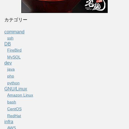
カテゴリー
command
ssh
DB
FireBird
MySQL
dev
java
php
python
GNU/Linux
Amazon Linux
bash
CentOS
RedHat
infra
AWS