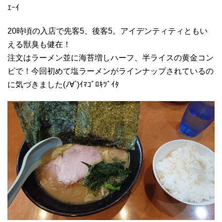
ｴｰｲ
20時頃の入店で先客5、後客5。アイデンティティともい
える獣臭も健在！
注文はラーメン並に海苔増しハーフ、半ライスの黄金コン
ビで！今回初めて塩ラーメンがラインナップされているの
に気づきました(ﾉ∀`)ｲﾏｺﾞﾛｷﾂﾞｲﾀ