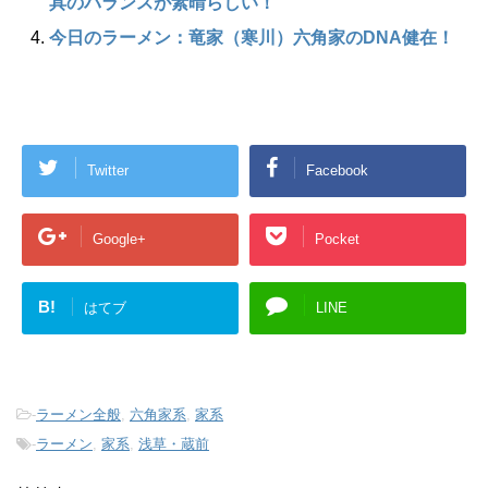
具のバランスが素晴らしい！
今日のラーメン：竜家（寒川）六角家のDNA健在！
Twitter
Facebook
Google+
Pocket
B!
はてブ
LINE
-
ラーメン全般
,
六角家系
,
家系
-
ラーメン
,
家系
,
浅草・蔵前