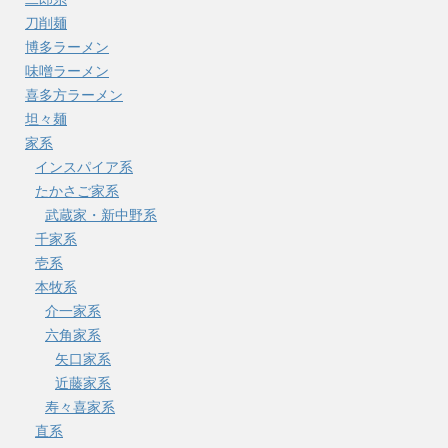
刀削麺
博多ラーメン
味噌ラーメン
喜多方ラーメン
坦々麺
家系
インスパイア系
たかさご家系
武蔵家・新中野系
千家系
壱系
本牧系
介一家系
六角家系
矢口家系
近藤家系
寿々喜家系
直系