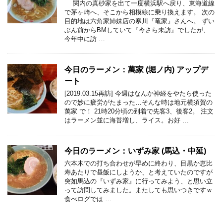
関内の真砂家を出て一度横浜駅へ戻り、東海道線
で茅ヶ崎へ、そこから相模線に乗り換えます。 次の
目的地は六角家姉妹店の寒川『竜家』さんへ。 ずい
ぶん前からBMしていて『今さら未訪』でしたが、
今年中に訪 …
今日のラーメン：萬家 (堀ノ内) アップデ
ート
[2019.03.15再訪] 今週はなんか神経をやたら使った
ので妙に疲労がたまった…そんな時は地元横須賀の
萬家 で！ 21時20分頃の到着で先客3、後客2。 注文
はラーメン並に海苔増し、ライス。お好 …
今日のラーメン：いずみ家 (馬込・中延)
六本木での打ち合わせが早めに終わり、目黒か恵比
寿あたりで昼飯にしようか、と考えていたのですが
突如馬込の『いずみ家』に行ってみよう、と思い立
って訪問してみました。またしても思いつきですｗ
食べログでは …