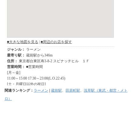
関連ランキング：
ラーメン
|
蔵前駅
、
田原町駅
、
浅草駅（東武・都営・メト
ロ）