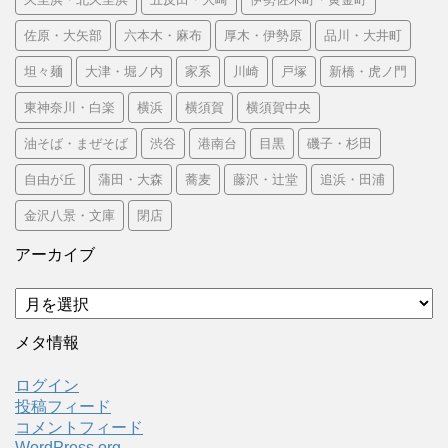
佐原・大矢部
六本木・麻布
厚木・伊勢原
品川・大井町
坦々麺
大津・堀ノ内
家系
川崎
戸塚
新橋・虎ノ門
東神奈川・白楽
横浜
横須賀
横須賀中央
油そば・まぜそば
渋谷
港南台
目黒
磯子・杉田
自由が丘
蒲田・大森
蕎麦
藤沢・辻堂
追浜・田浦
金沢八景・文庫
閉店
アーカイブ
ア
ー
カ
メタ情報
イ
ブ
ログイン
投稿フィード
コメントフィード
WordPress.org