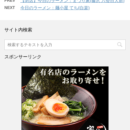
PREV
【閉店】今日のラーメン：まつり家(藤沢 六会日大前)
NEXT
今日のラーメン：麺小屋 てち(白楽)
サイト内検索
スポンサーリンク