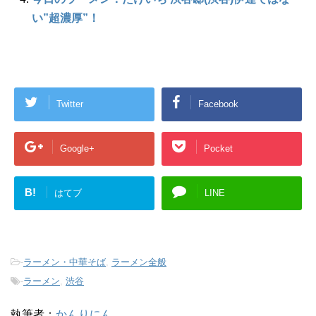
い”超濃厚”！
Twitter
Facebook
Google+
Pocket
B!
はてブ
LINE
-
ラーメン・中華そば
,
ラーメン全般
-
ラーメン
,
渋谷
執筆者：
かんりにん