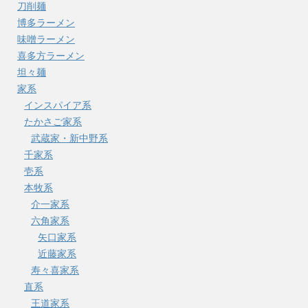
刀削麺
博多ラーメン
味噌ラーメン
喜多方ラーメン
坦々麺
家系
インスパイア系
たかさご家系
武蔵家・新中野系
千家系
壱系
本牧系
介一家系
六角家系
矢口家系
近藤家系
寿々喜家系
直系
王道家系