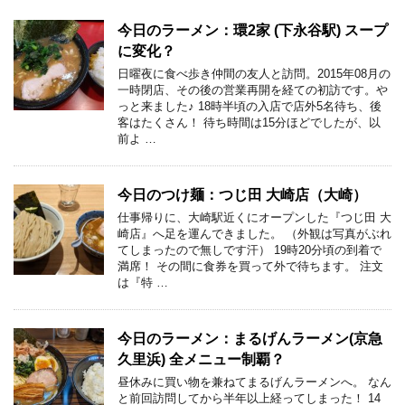
今日のラーメン：環2家 (下永谷駅) スープ
に変化？
日曜夜に食べ歩き仲間の友人と訪問。2015年08月の
一時閉店、その後の営業再開を経ての初訪です。や
っと来ました♪ 18時半頃の入店で店外5名待ち、後
客はたくさん！ 待ち時間は15分ほどでしたが、以
前よ …
今日のつけ麺：つじ田 大崎店（大崎）
仕事帰りに、大崎駅近くにオープンした『つじ田 大
崎店』へ足を運んできました。 （外観は写真がぶれ
てしまったので無しです汗） 19時20分頃の到着で
満席！ その間に食券を買って外で待ちます。 注文
は『特 …
今日のラーメン：まるげんラーメン(京急
久里浜) 全メニュー制覇？
昼休みに買い物を兼ねてまるげんラーメンへ。 なん
と前回訪問してから半年以上経ってしまった！ 14