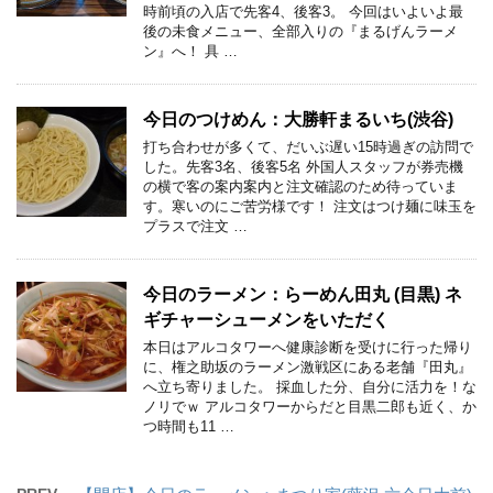
時前頃の入店で先客4、後客3。 今回はいよいよ最
後の未食メニュー、全部入りの『まるげんラーメ
ン』へ！ 具 …
今日のつけめん：大勝軒まるいち(渋谷)
打ち合わせが多くて、だいぶ遅い15時過ぎの訪問で
した。先客3名、後客5名 外国人スタッフが券売機
の横で客の案内案内と注文確認のため待っていま
す。寒いのにご苦労様です！ 注文はつけ麺に味玉を
プラスで注文 …
今日のラーメン：らーめん田丸 (目黒) ネ
ギチャーシューメンをいただく
本日はアルコタワーへ健康診断を受けに行った帰り
に、権之助坂のラーメン激戦区にある老舗『田丸』
へ立ち寄りました。 採血した分、自分に活力を！な
ノリでｗ アルコタワーからだと目黒二郎も近く、か
つ時間も11 …