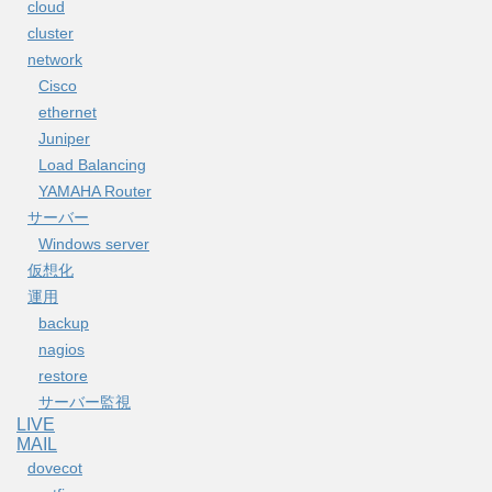
cloud
cluster
network
Cisco
ethernet
Juniper
Load Balancing
YAMAHA Router
サーバー
Windows server
仮想化
運用
backup
nagios
restore
サーバー監視
LIVE
MAIL
dovecot