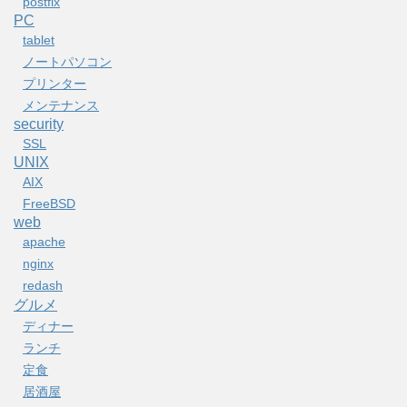
postfix
PC
tablet
ノートパソコン
プリンター
メンテナンス
security
SSL
UNIX
AIX
FreeBSD
web
apache
nginx
redash
グルメ
ディナー
ランチ
定食
居酒屋