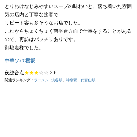
とりわけなじみやすいスープの味わいと、落ち着いた雰囲
気の店内と丁寧な接客で
リピート客も多そうなお店でした。
これからちょくちょく南平台方面で仕事をすることがある
ので、再訪はバッチリありです。
御馳走様でした。
中華ソバ 櫻坂
夜総合点
★★★
☆☆
3.6
関連ランキング：
ラーメン
|
渋谷駅
、
神泉駅
、
代官山駅