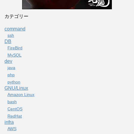
カテゴリー
command
ssh
DB
FireBird
MySQL
dev
java
php
python
GNU/Linux
Amazon Linux
bash
CentOS
RedHat
infra
AWS