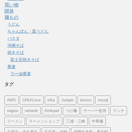
買い物
開発
麺もの
うどん
ちゃんぽん・皿うどん
パスタ
沖縄そば
焼きそば
富士宮焼きそば
蕎麦
ラー油蕎麦
タグ
AWS
GNU/Linux
infra
Juniper
lenovo
mysql
nagios
network
thinkpad
つけ麺
サーバー監視
ランチ
ラーメン
ラーメンショップ
三浦・三崎
中華麺
久里浜・北久里浜
五反田・大崎
伊勢佐木町・黄金町