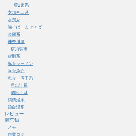
環2家系
支那そば系
水鶏系
油そば・まぜそば
淡麗系
神奈川県
横須賀市
背脂系
豚骨ラーメン
豚骨魚介
魚介・煮干系
貝出汁系
鯛出汁系
鶏清湯系
鶏白湯系
レビュー
備忘録
メモ
作業ログ