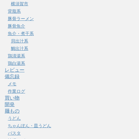
横須賀市
背脂系
豚骨ラーメン
豚骨魚介
魚介・煮干系
貝出汁系
鯛出汁系
鶏清湯系
鶏白湯系
レビュー
備忘録
メモ
作業ログ
買い物
開発
麺もの
うどん
ちゃんぽん・皿うどん
パスタ