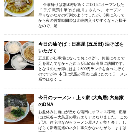
仕事帰りは恵比寿駅近くに12月にオープンした
『 手打 親鶏中華そば 綾川 』さんへ。 オープン
早々なかなかの行列のようでしたが、3月に入って
から夜の営業時間帯は比較的入りやすくなった様子
なので、足 …
今日の油そば：日高屋 (五反田) 油そばを
いただく
五反田が仕事場になっておよそ2年、何気に今まで
足を運んでなかった西五反田の日高屋に訪問です。
となりのなか卯にはよく500円ランチを食べに行く
のですがｗ 本日は気温が高めに感じたのでラーメン
系ではなく …
今日のラーメン：上々家 (大鳥居) 六角家
のDNA
お盆休みに自由が丘から蒲田にオフィス移転、正確
には糀谷～大鳥居の環八エリアとなりました。 この
近辺、住宅地ながらラーメン屋さんが割と多く、し
ばらく新規開拓のネタに事欠かないながら、まずは