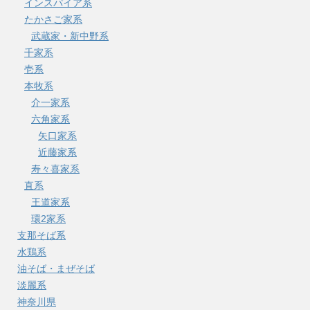
インスパイア系
たかさご家系
武蔵家・新中野系
千家系
壱系
本牧系
介一家系
六角家系
矢口家系
近藤家系
寿々喜家系
直系
王道家系
環2家系
支那そば系
水鶏系
油そば・まぜそば
淡麗系
神奈川県