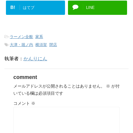
B!
はてブ
LINE
-
ラーメン全般
,
家系
-
大津・堀ノ内
,
横須賀
,
閉店
執筆者：
かんりにん
comment
メールアドレスが公開されることはありません。
※
が付
いている欄は必須項目です
コメント
※