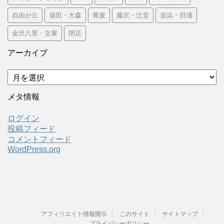
自由が丘
蒲田・大森
蕎麦
藤沢・辻堂
追浜・田浦
金沢八景・文庫
閉店
アーカイブ
ア
ー
カ
メタ情報
イ
ブ
ログイン
投稿フィード
コメントフィード
WordPress.org
アフィリエイト情報開示
このサイト
サイトマップ
プライバシーポリシー