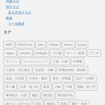
沖縄そば
焼きそば
富士宮焼きそば
蕎麦
ラー油蕎麦
タグ
AWS
GNU/Linux
infra
Juniper
lenovo
mysql
nagios
network
thinkpad
つけ麺
サーバー監視
ランチ
ラーメン
ラーメンショップ
三浦・三崎
中華麺
久里浜・北久里浜
五反田・大崎
伊勢佐木町・黄金町
佐原・大矢部
六本木・麻布
厚木・伊勢原
品川・大井町
坦々麺
大津・堀ノ内
家系
川崎
戸塚
新橋・虎ノ門
東神奈川・白楽
横浜
横須賀
横須賀中央
油そば・まぜそば
渋谷
港南台
目黒
磯子・杉田