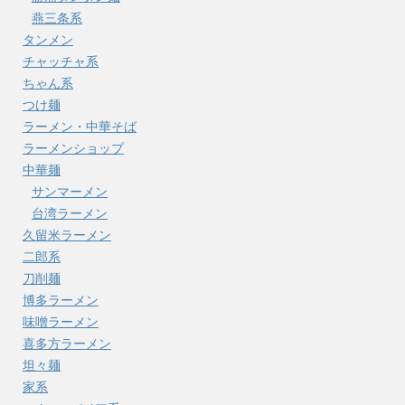
燕三条系
タンメン
チャッチャ系
ちゃん系
つけ麺
ラーメン・中華そば
ラーメンショップ
中華麺
サンマーメン
台湾ラーメン
久留米ラーメン
二郎系
刀削麺
博多ラーメン
味噌ラーメン
喜多方ラーメン
坦々麺
家系