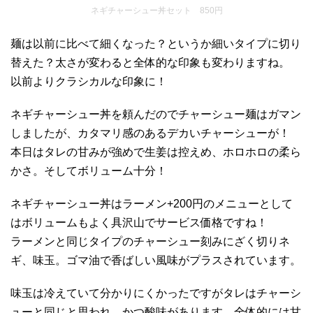
ネギチャーシュー丼セット 850円
麺は以前に比べて細くなった？というか細いタイプに切り
替えた？太さが変わると全体的な印象も変わりますね。
以前よりクラシカルな印象に！
ネギチャーシュー丼を頼んだのでチャーシュー麺はガマン
しましたが、カタマリ感のあるデカいチャーシューが！
本日はタレの甘みが強めで生姜は控えめ、ホロホロの柔ら
かさ。そしてボリューム十分！
ネギチャーシュー丼はラーメン+200円のメニューとして
はボリュームもよく具沢山でサービス価格ですね！
ラーメンと同じタイプのチャーシュー刻みにざく切りネ
ギ、味玉。ゴマ油で香ばしい風味がプラスされています。
味玉は冷えていて分かりにくかったですがタレはチャーシ
ューと同じと思われ、かつ酸味があります。全体的には甘