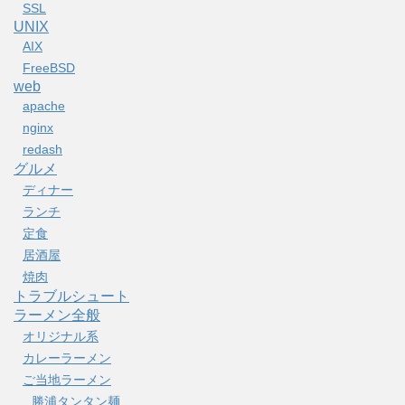
SSL
UNIX
AIX
FreeBSD
web
apache
nginx
redash
グルメ
ディナー
ランチ
定食
居酒屋
焼肉
トラブルシュート
ラーメン全般
オリジナル系
カレーラーメン
ご当地ラーメン
勝浦タンタン麺