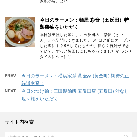
家系から、とい …
今日のラーメン：麵屋 彩音（五反田）特
製醬油をいただく
本日は出社した際に、西五反田の『彩音（さい
ん）』へ訪問してきました。 3年ほど前にオープン
した際にすぐBMしてたものの、長らく行列ができ
ていて、ずっと後回しにしちゃってましたが ランチ
タイムに久々にこ …
PREV
今日のラーメン：横浜家系 黄金家 (黄金町) 期待の正
統派家系！
NEXT
今日のつけ麺：三田製麺所 五反田店 (五反田) 汁なし
坦々麺をいただく
サイト内検索