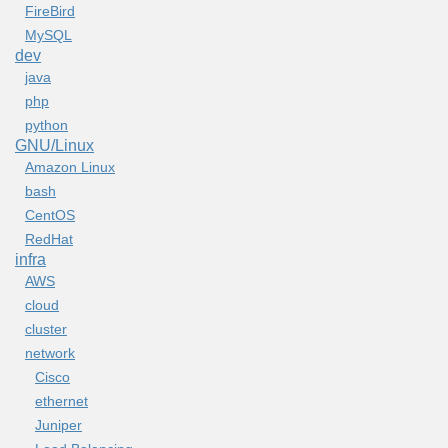
FireBird
MySQL
dev
java
php
python
GNU/Linux
Amazon Linux
bash
CentOS
RedHat
infra
AWS
cloud
cluster
network
Cisco
ethernet
Juniper