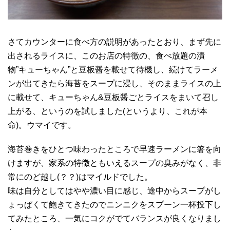
さてカウンターに食べ方の説明があったとおり、まず先に
出されるライスに、このお店の特徴の、食べ放題の漬
物”キューちゃん”と豆板醤を載せて待機し、続けてラーメ
ンが出てきたら海苔をスープに浸し、そのままライスの上
に載せて、キューちゃん&豆板醤ごとライスをまいて召し
上がる、というのを試しました(というより、これが本
命)。ウマイです。
海苔巻きをひとつ味わったところで早速ラーメンに箸を向
けますが、家系の特徴ともいえるスープの臭みがなく、非
常にのど越し(？？)はマイルドでした。
味は自分としてはやや濃い目に感じ、途中からスープがし
ょっぱくて飽きてきたのでニンニクをスプーン一杯投下し
てみたところ、一気にコクがでてバランスが良くなりまし