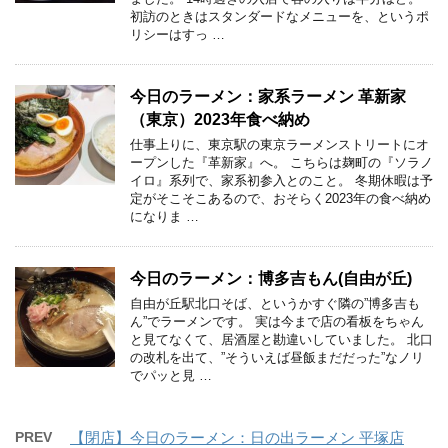
初訪のときはスタンダードなメニューを、というポ
リシーはすっ …
今日のラーメン：家系ラーメン 革新家
（東京）2023年食べ納め
仕事上りに、東京駅の東京ラーメンストリートにオ
ープンした『革新家』へ。 こちらは麹町の『ソラノ
イロ』系列で、家系初参入とのこと。 冬期休暇は予
定がそこそこあるので、おそらく2023年の食べ納め
になりま …
今日のラーメン：博多吉もん(自由が丘)
自由が丘駅北口そば、というかすぐ隣の”博多吉も
ん”でラーメンです。 実は今まで店の看板をちゃん
と見てなくて、居酒屋と勘違いしていました。 北口
の改札を出て、”そういえば昼飯まだだった”なノリ
でパッと見 …
PREV
【閉店】今日のラーメン：日の出ラーメン 平塚店