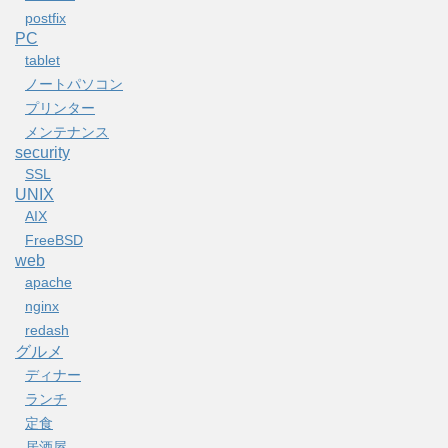
postfix
PC
tablet
ノートパソコン
プリンター
メンテナンス
security
SSL
UNIX
AIX
FreeBSD
web
apache
nginx
redash
グルメ
ディナー
ランチ
定食
居酒屋