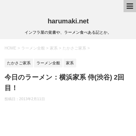
harumaki.net
インフラ屋の覚書や、ラーメン食べある記とか。
HOME
>
ラーメン全般
>
家系
>
たかさご家系
>
たかさご家系
ラーメン全般
家系
今日のラーメン：横浜家系 侍(渋谷) 2回
目！
投稿日：2013年2月11日