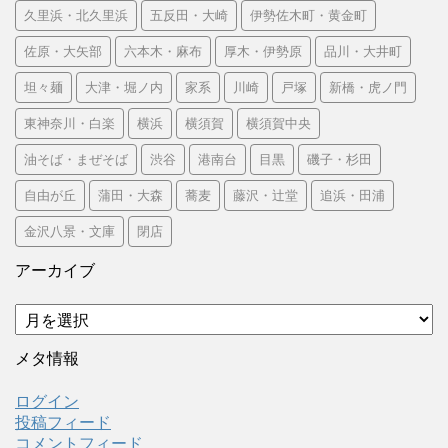
久里浜・北久里浜
五反田・大崎
伊勢佐木町・黄金町
佐原・大矢部
六本木・麻布
厚木・伊勢原
品川・大井町
坦々麺
大津・堀ノ内
家系
川崎
戸塚
新橋・虎ノ門
東神奈川・白楽
横浜
横須賀
横須賀中央
油そば・まぜそば
渋谷
港南台
目黒
磯子・杉田
自由が丘
蒲田・大森
蕎麦
藤沢・辻堂
追浜・田浦
金沢八景・文庫
閉店
アーカイブ
ア
ー
カ
メタ情報
イ
ブ
ログイン
投稿フィード
コメントフィード