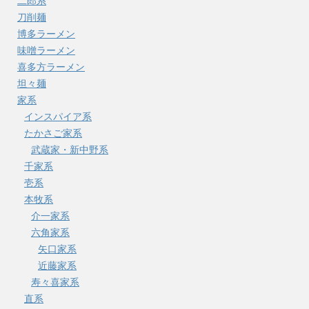
二郎系
刀削麺
博多ラーメン
味噌ラーメン
喜多方ラーメン
坦々麺
家系
インスパイア系
たかさご家系
武蔵家・新中野系
千家系
壱系
本牧系
介一家系
六角家系
矢口家系
近藤家系
寿々喜家系
直系