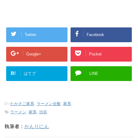
Twitter
Facebook
Google+
Pocket
B!
はてブ
LINE
-
たかさご家系
,
ラーメン全般
,
家系
-
ラーメン
,
家系
,
渋谷
執筆者：
かんりにん