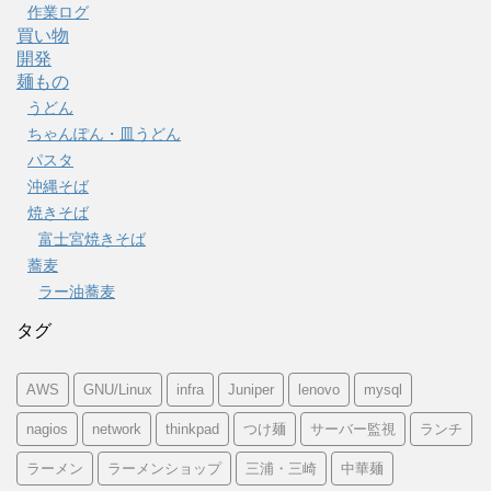
作業ログ
買い物
開発
麺もの
うどん
ちゃんぽん・皿うどん
パスタ
沖縄そば
焼きそば
富士宮焼きそば
蕎麦
ラー油蕎麦
タグ
AWS
GNU/Linux
infra
Juniper
lenovo
mysql
nagios
network
thinkpad
つけ麺
サーバー監視
ランチ
ラーメン
ラーメンショップ
三浦・三崎
中華麺