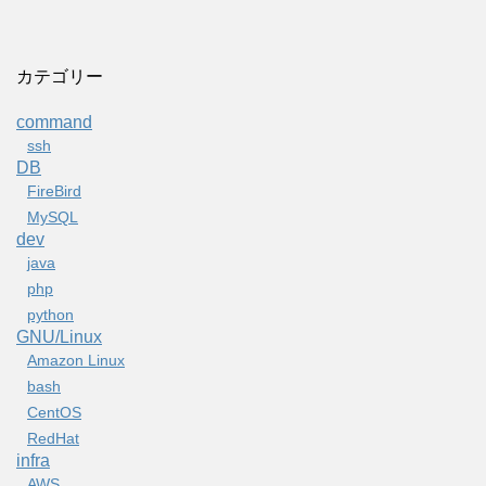
カテゴリー
command
ssh
DB
FireBird
MySQL
dev
java
php
python
GNU/Linux
Amazon Linux
bash
CentOS
RedHat
infra
AWS