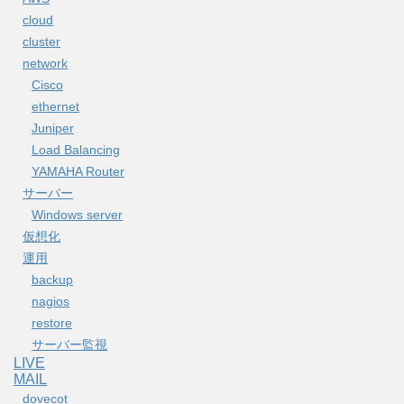
cloud
cluster
network
Cisco
ethernet
Juniper
Load Balancing
YAMAHA Router
サーバー
Windows server
仮想化
運用
backup
nagios
restore
サーバー監視
LIVE
MAIL
dovecot