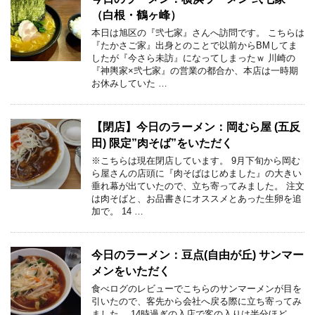
（白根・鶴ヶ峰）
本日は旭区の『弐七家』さんへ訪問です。 こちらは
『たかさご家』出身とのことで以前からBMしてま
したが『今さら未訪』になってしまったｗ 川崎の
『神輿家×弐七家』の営業の都合か、本店は一時期
お休みしていた …
【閉店】今日のラーメン：岡むら屋 (五反
田) 限定”肉そば”をいただく
※こちらは現在閉店しています。 9月下旬から岡む
ら屋さんの店頭に『肉そばはじめました』の大きい
垂れ幕が出ていたので、立ち寄ってみました。 注文
は肉そばと、お品書きにオススメとあった生卵を追
加で。 14 …
今日のラーメン：豆点(自由が丘) サンマー
メンをいただく
食べログのレビューでこちらのサンマーメンが目を
引いたので、客先から会社へ戻る際に立ち寄ってみ
ました。 14時過ぎの入店で客の入りは半分ほど。