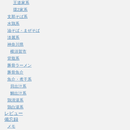
王道家系
環2家系
支那そば系
水鶏系
油そば・まぜそば
淡麗系
神奈川県
横須賀市
背脂系
豚骨ラーメン
豚骨魚介
魚介・煮干系
貝出汁系
鯛出汁系
鶏清湯系
鶏白湯系
レビュー
備忘録
メモ