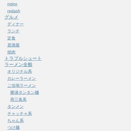
nginx
redash
グルメ
ディナー
ランチ
定食
居酒屋
焼肉
トラブルシュート
ラーメン全般
オリジナル系
カレーラーメン
ご当地ラーメン
勝浦タンタン麺
燕三条系
タンメン
チャッチャ系
ちゃん系
つけ麺