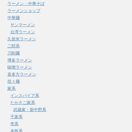
ラーメン・中華そば
ラーメンショップ
中華麺
サンマーメン
台湾ラーメン
久留米ラーメン
二郎系
刀削麺
博多ラーメン
味噌ラーメン
喜多方ラーメン
坦々麺
家系
インスパイア系
たかさご家系
武蔵家・新中野系
千家系
壱系
本牧系