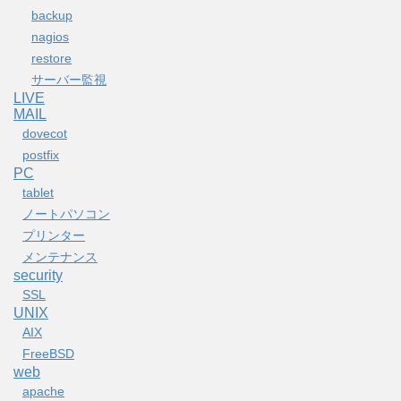
backup
nagios
restore
サーバー監視
LIVE
MAIL
dovecot
postfix
PC
tablet
ノートパソコン
プリンター
メンテナンス
security
SSL
UNIX
AIX
FreeBSD
web
apache