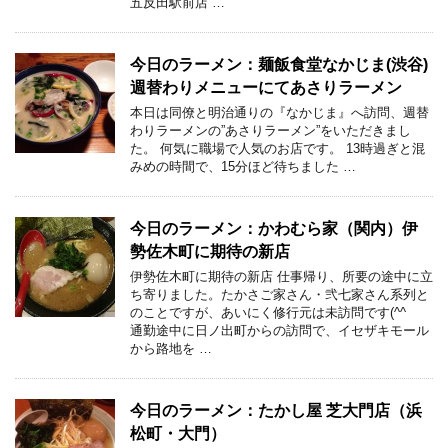
五反田駅前店 …
今日のラーメン：麺飯食堂なかじま(渋谷)
週替わりメニューにてあさりラーメン
本日は同僚と明治通りの『なかじま』へ訪問、週替
わりラーメンの”あさりラーメン”をいただきまし
た。 何気に職場で人気のお店です。 13時過ぎと混
みめの時間で、15分ほど待ちました …
今日のラーメン：かわむら家（関内）伊
勢佐木町に期待の新店
伊勢佐木町に期待の新店 仕事帰り、所要の途中に立
ち寄りました。たかさご家さん・弐七家さん系列と
のことですが、あいにく修行元は未訪問です(^^ゞ
通勤途中に日ノ出町からの訪問で、イセザキモール
から路地を …
今日のラーメン：たかし屋 芝大門店（浜
松町・大門）