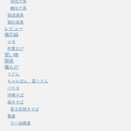
貝出汁系
鯛出汁系
鶏清湯系
鶏白湯系
レビュー
備忘録
メモ
作業ログ
買い物
開発
麺もの
うどん
ちゃんぽん・皿うどん
パスタ
沖縄そば
焼きそば
富士宮焼きそば
蕎麦
ラー油蕎麦