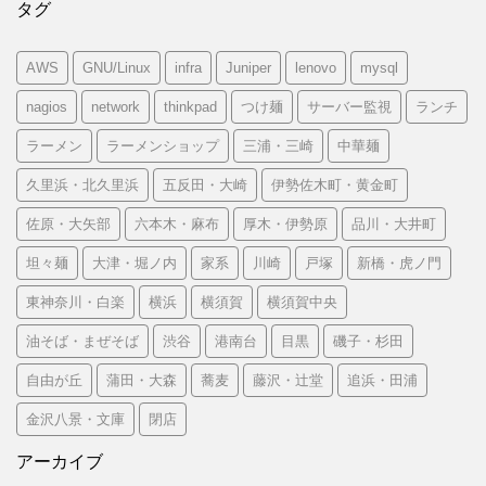
タグ
AWS
GNU/Linux
infra
Juniper
lenovo
mysql
nagios
network
thinkpad
つけ麺
サーバー監視
ランチ
ラーメン
ラーメンショップ
三浦・三崎
中華麺
久里浜・北久里浜
五反田・大崎
伊勢佐木町・黄金町
佐原・大矢部
六本木・麻布
厚木・伊勢原
品川・大井町
坦々麺
大津・堀ノ内
家系
川崎
戸塚
新橋・虎ノ門
東神奈川・白楽
横浜
横須賀
横須賀中央
油そば・まぜそば
渋谷
港南台
目黒
磯子・杉田
自由が丘
蒲田・大森
蕎麦
藤沢・辻堂
追浜・田浦
金沢八景・文庫
閉店
アーカイブ