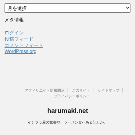
ア
ー
カ
メタ情報
イ
ブ
ログイン
投稿フィード
コメントフィード
WordPress.org
アフィリエイト情報開示
このサイト
サイトマップ
プライバシーポリシー
harumaki.net
インフラ屋の覚書や、ラーメン食べある記とか。