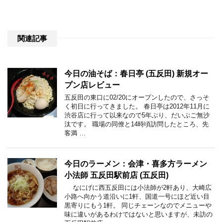
関連記事
今日の油そば：春日亭 (五反田) 新規オー
プン店レビュー
五反田の東口に02/20にオープンしたので、さっそ
く初日に行ってきました。 春日亭は2012年11月に
渋谷店に行って以来なので5年ぶり、だいぶご無沙
汰です。 職場の同僚と14時頃訪問したところ、先
客満 …
今日のラーメン：会津・喜多方ラーメン
小法師 五反田駅前店 (五反田)
なにげに西五反田には小法師が2軒あり、大崎広
小路へ向かう道沿いに1軒、国道一号にほど近い目
黒寄りにもう1軒。 同じチェーンなのでメニューや
味に違いがあるわけではないと思いますが、未訪の