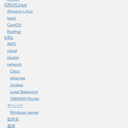
GNU/Linux
Amazon Linux
bash
CentOS
RedHat
infra
AWS
cloud
cluster
network
Cisco
ethernet
Juniper
Load Balancing
YAMAHA Router
サーバー
Windows server
仮想化
運用