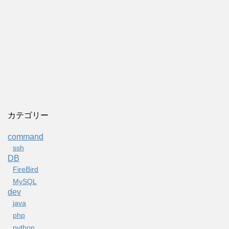
カテゴリー
command
ssh
DB
FireBird
MySQL
dev
java
php
python