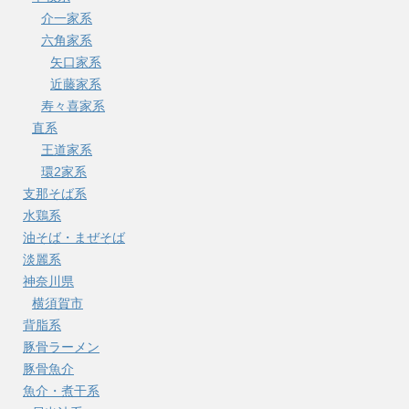
介一家系
六角家系
矢口家系
近藤家系
寿々喜家系
直系
王道家系
環2家系
支那そば系
水鶏系
油そば・まぜそば
淡麗系
神奈川県
横須賀市
背脂系
豚骨ラーメン
豚骨魚介
魚介・煮干系