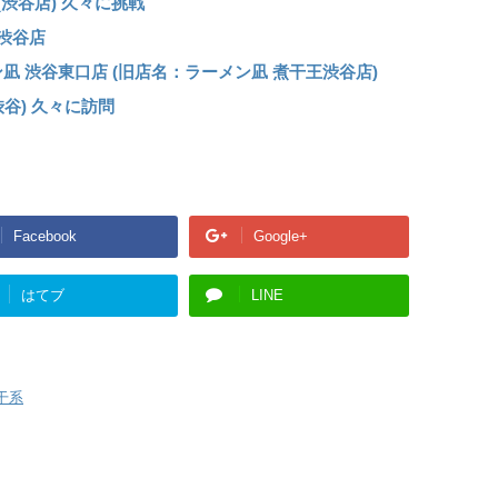
(渋谷店) 久々に挑戦
 渋谷店
凪 渋谷東口店 (旧店名：ラーメン凪 煮干王渋谷店)
谷) 久々に訪問
Facebook
Google+
はてブ
LINE
干系