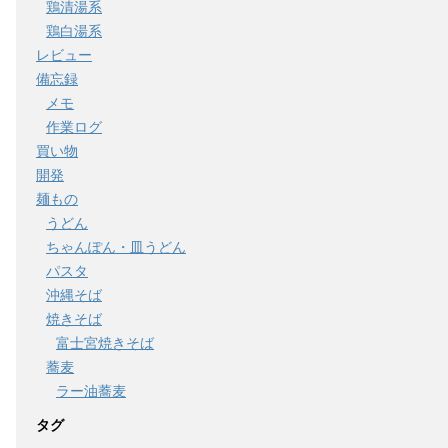
鶏清湯系
鶏白湯系
レビュー
備忘録
メモ
作業ログ
買い物
開発
麺もの
うどん
ちゃんぽん・皿うどん
パスタ
沖縄そば
焼きそば
富士宮焼きそば
蕎麦
ラー油蕎麦
タグ