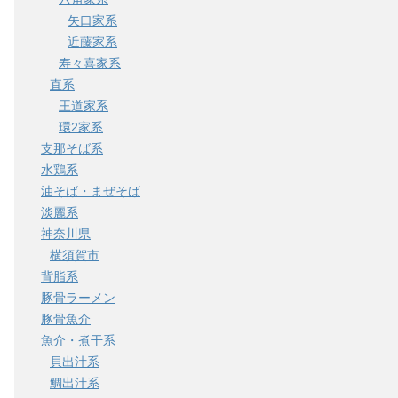
矢口家系
近藤家系
寿々喜家系
直系
王道家系
環2家系
支那そば系
水鶏系
油そば・まぜそば
淡麗系
神奈川県
横須賀市
背脂系
豚骨ラーメン
豚骨魚介
魚介・煮干系
貝出汁系
鯛出汁系