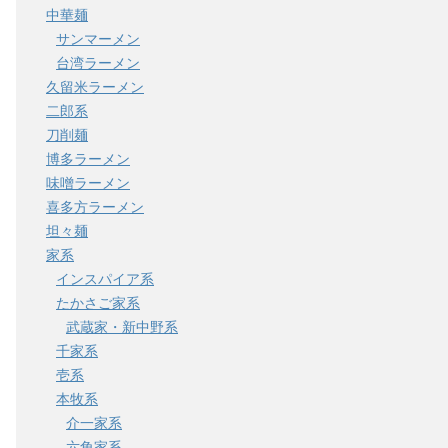
中華麺
サンマーメン
台湾ラーメン
久留米ラーメン
二郎系
刀削麺
博多ラーメン
味噌ラーメン
喜多方ラーメン
坦々麺
家系
インスパイア系
たかさご家系
武蔵家・新中野系
千家系
壱系
本牧系
介一家系
六角家系