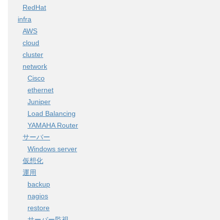
RedHat
infra
AWS
cloud
cluster
network
Cisco
ethernet
Juniper
Load Balancing
YAMAHA Router
サーバー
Windows server
仮想化
運用
backup
nagios
restore
サーバー監視