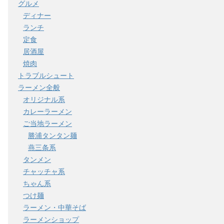
グルメ
ディナー
ランチ
定食
居酒屋
焼肉
トラブルシュート
ラーメン全般
オリジナル系
カレーラーメン
ご当地ラーメン
勝浦タンタン麺
燕三条系
タンメン
チャッチャ系
ちゃん系
つけ麺
ラーメン・中華そば
ラーメンショップ