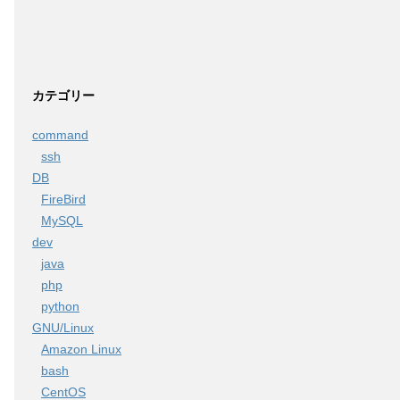
カテゴリー
command
ssh
DB
FireBird
MySQL
dev
java
php
python
GNU/Linux
Amazon Linux
bash
CentOS