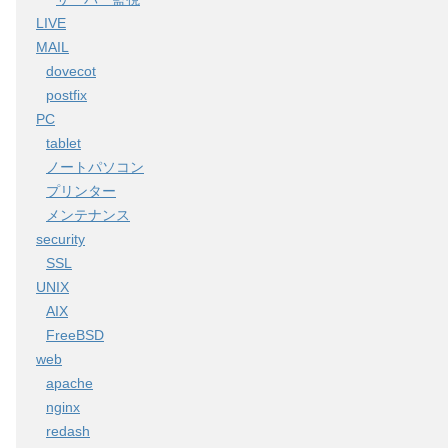
LIVE
MAIL
dovecot
postfix
PC
tablet
ノートパソコン
プリンター
メンテナンス
security
SSL
UNIX
AIX
FreeBSD
web
apache
nginx
redash