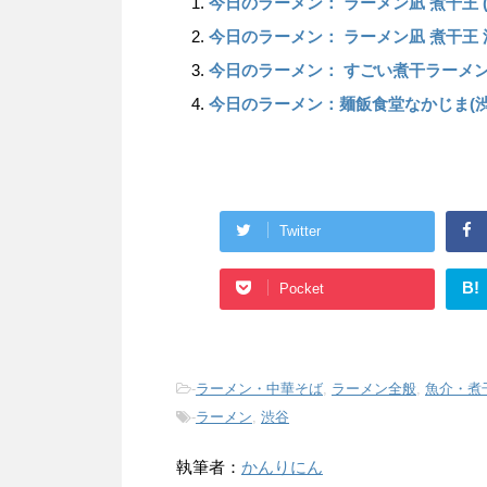
今日のラーメン： ラーメン凪 煮干王 
今日のラーメン： ラーメン凪 煮干王
今日のラーメン： すごい煮干ラーメン
今日のラーメン：麺飯食堂なかじま(渋
Twitter
B!
Pocket
-
ラーメン・中華そば
,
ラーメン全般
,
魚介・煮
-
ラーメン
,
渋谷
執筆者：
かんりにん