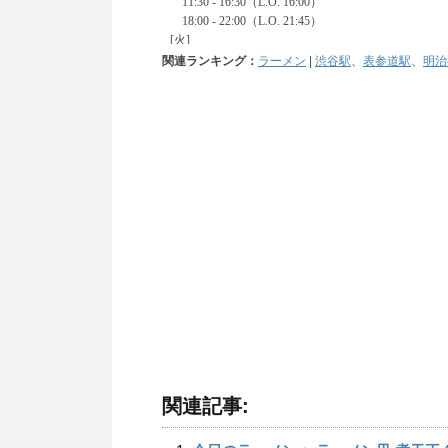
関連ランキング：
ラーメン
|
渋谷駅
、
表参道駅
、
明治
関連記事: