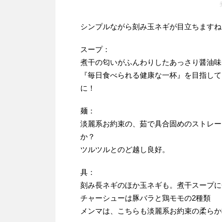
シンプルながら刻み玉ネギが目立ちますね
スープ：
煮干の匂いがふんわりしたあっさり醤油味
『毎日食べられる健康な一杯』を目指して
に！
麺：
淡麗系お約束の、茹で具合固めのストレー
か？
ツルツルとのど越し良好。
具：
刻み長ネギのほか玉ネギも。煮干スープに
チャーシューは豚バラと鶏モモの2種類
メンマは、こちらも淡麗系お約束の柔らか