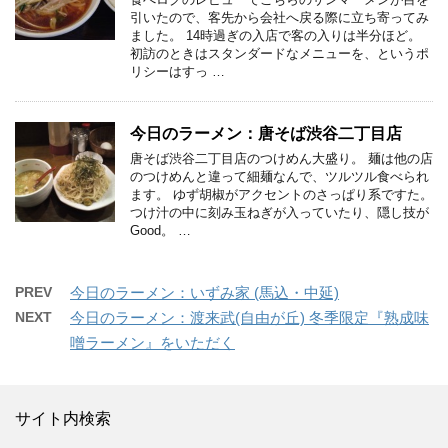
引いたので、客先から会社へ戻る際に立ち寄ってみ
ました。 14時過ぎの入店で客の入りは半分ほど。
初訪のときはスタンダードなメニューを、というポ
リシーはすっ …
今日のラーメン：唐そば渋谷二丁目店
唐そば渋谷二丁目店のつけめん大盛り。 麺は他の店
のつけめんと違って細麺なんで、ツルツル食べられ
ます。 ゆず胡椒がアクセントのさっぱり系ですた。
つけ汁の中に刻み玉ねぎが入っていたり、隠し技が
Good。 …
PREV
今日のラーメン：いずみ家 (馬込・中延)
NEXT
今日のラーメン：渡来武(自由が丘) 冬季限定『熟成味
噌ラーメン』をいただく
サイト内検索