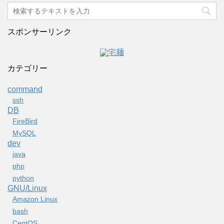
スポンサーリンク
カテゴリー
command
ssh
DB
FireBird
MySQL
dev
java
php
python
GNU/Linux
Amazon Linux
bash
CentOS