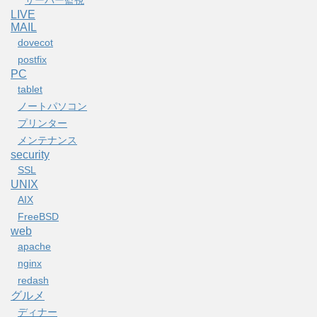
LIVE
MAIL
dovecot
postfix
PC
tablet
ノートパソコン
プリンター
メンテナンス
security
SSL
UNIX
AIX
FreeBSD
web
apache
nginx
redash
グルメ
ディナー