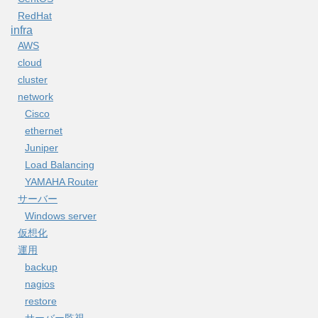
RedHat
infra
AWS
cloud
cluster
network
Cisco
ethernet
Juniper
Load Balancing
YAMAHA Router
サーバー
Windows server
仮想化
運用
backup
nagios
restore
サーバー監視