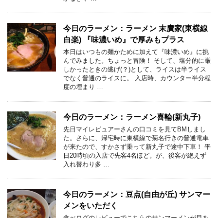
今日のラーメン：ラーメン 末廣家(東横線
白楽) 『味濃いめ』で厚みもプラス
本日はいつもの麺かために加えて『味濃いめ』に挑
んでみました。ちょっと冒険！ そして、塩分的に厳
しかったときの逃げ(？)として、ライスは半ライス
でなく普通のライスに。 入店時、カウンター半分程
度の埋まり …
今日のラーメン：ラーメン喜輪(新丸子)
先日マイレビュアーさんの口コミを見てBMしまし
た。さらに、帰宅時に東横線で菊名行きの普通電車
が来たので、すかさず乗って新丸子で途中下車！ 平
日20時頃の入店で先客4名ほど。が、後客が絶えず
入れ替わり多 …
今日のラーメン：豆点(自由が丘) サンマー
メンをいただく
食べログのレビューでこちらのサンマーメンが目を