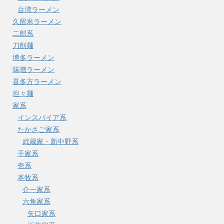
台湾ラーメン
久留米ラーメン
二郎系
刀削麺
博多ラーメン
味噌ラーメン
喜多方ラーメン
坦々麺
家系
インスパイア系
たかさご家系
武蔵家・新中野系
千家系
壱系
本牧系
介一家系
六角家系
矢口家系