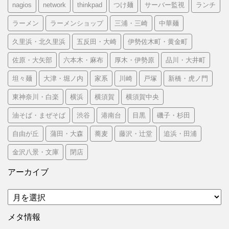
nagios
network
thinkpad
つけ麺
サーバー監視
ランチ
ラーメン
ラーメンショップ
三浦・三崎
中華麺
久里浜・北久里浜
五反田・大崎
伊勢佐木町・黄金町
佐原・大矢部
六本木・麻布
厚木・伊勢原
品川・大井町
坦々麺
大津・堀ノ内
家系
川崎
戸塚
新橋・虎ノ門
東神奈川・白楽
横浜
横須賀
横須賀中央
油そば・まぜそば
渋谷
港南台
目黒
磯子・杉田
自由が丘
蒲田・大森
蕎麦
藤沢・辻堂
追浜・田浦
金沢八景・文庫
閉店
アーカイブ
ア
ー
カ
メタ情報
イ