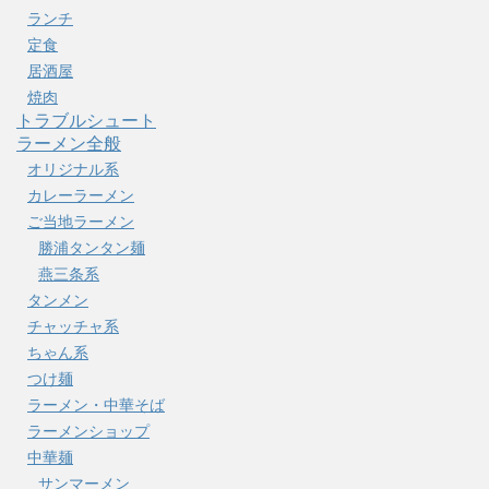
ランチ
定食
居酒屋
焼肉
トラブルシュート
ラーメン全般
オリジナル系
カレーラーメン
ご当地ラーメン
勝浦タンタン麺
燕三条系
タンメン
チャッチャ系
ちゃん系
つけ麺
ラーメン・中華そば
ラーメンショップ
中華麺
サンマーメン