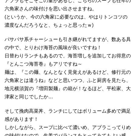
アブラもそこそこの量があるし、こちらのスープも往年の
六角家さんの味付けを思い出させますね。
(というか、今の六角家に必要なのは、やはりトンコツの
濃度なんだろうなと、ちょっと思ったｗ)
パサパサ系チャーシューも引き継がれてますが、数ある具
の中で、とりわけ海苔の風味が良いですね！
日替わりランチもあるので、海苔増しを追加してお得意の
『とんこつ海苔巻』もアリですね～
麺は、『この麺、なんとなく見覚えがあるけど、修行元の
六角家とは違うね』などと思いつつ、ふと厨房を見たら、
地元横須賀の『増田製麺』の箱が！なるほど、平松家、大
津家と同じでしたか…
そして挽肉高菜丼、ランチにしてはボリューム多めで満足
感があります！
しかしながら、スープに比べて濃いめ、アブラこってりめ
の味付けなので、生姜でバランスをとってみてもよい感