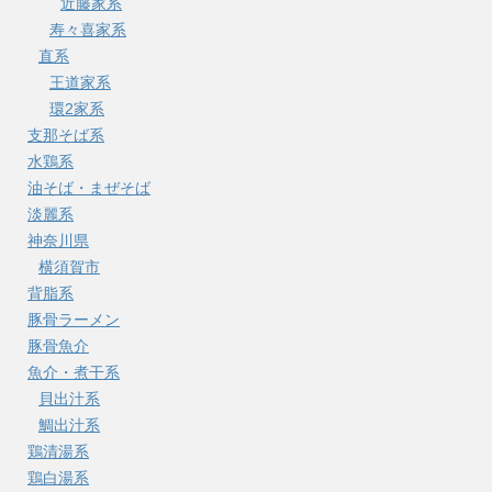
近藤家系
寿々喜家系
直系
王道家系
環2家系
支那そば系
水鶏系
油そば・まぜそば
淡麗系
神奈川県
横須賀市
背脂系
豚骨ラーメン
豚骨魚介
魚介・煮干系
貝出汁系
鯛出汁系
鶏清湯系
鶏白湯系