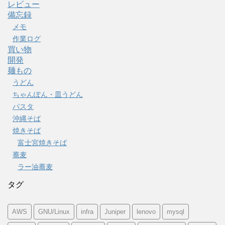
レビュー
備忘録
メモ
作業ログ
買い物
開発
麺もの
うどん
ちゃんぽん・皿うどん
パスタ
沖縄そば
焼きそば
富士宮焼きそば
蕎麦
ラー油蕎麦
タグ
AWS
GNU/Linux
infra
Juniper
lenovo
mysql