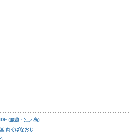
DE (腰越・江ノ島)
堂 肉そばなおじ
)