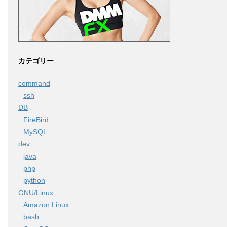
カテゴリー
command
ssh
DB
FireBird
MySQL
dev
java
php
python
GNU/Linux
Amazon Linux
bash