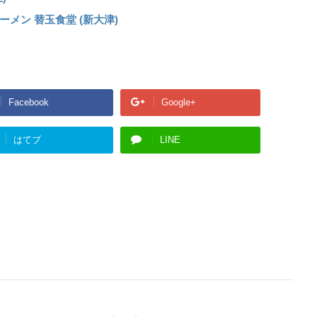
メン 替玉食堂 (新大津)
Facebook
Google+
はてブ
LINE