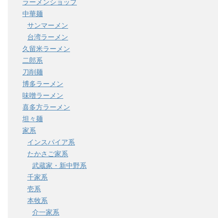
ラーメンショップ
中華麺
サンマーメン
台湾ラーメン
久留米ラーメン
二郎系
刀削麺
博多ラーメン
味噌ラーメン
喜多方ラーメン
坦々麺
家系
インスパイア系
たかさご家系
武蔵家・新中野系
千家系
壱系
本牧系
介一家系