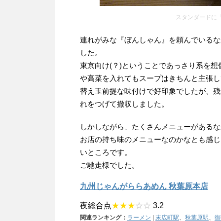
スタンダードに
連れがみな『ぼんしゃん』を頼んでいるな
した。
東京向け(？)ということであっさり系を
や高菜を入れてもスープはきちんと主張し
替え玉前提な味付けで好印象でしたが、残
れをつげて撤収しました。
しかしながら、たくさんメニューがあるな
お店の持ち味のメニューなのかなとも感じ
いところです。
ご馳走様でした。
九州じゃんがららあめん 秋葉原本店
夜総合点
★★★
☆☆
3.2
関連ランキング：
ラーメン
|
末広町駅
、
秋葉原駅
、
御