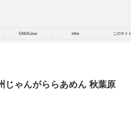
GNU/Linux
infra
このサイ
州じゃんがららあめん 秋葉原