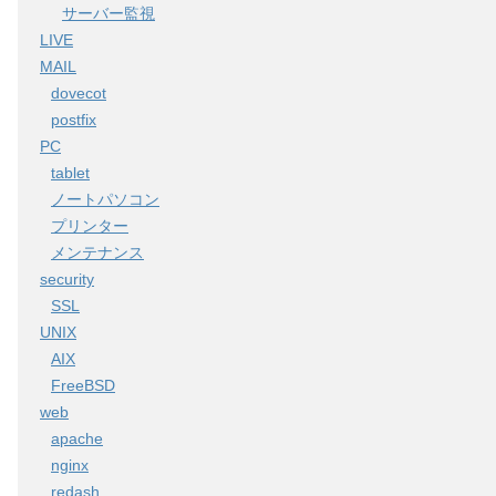
サーバー監視
LIVE
MAIL
dovecot
postfix
PC
tablet
ノートパソコン
プリンター
メンテナンス
security
SSL
UNIX
AIX
FreeBSD
web
apache
nginx
redash