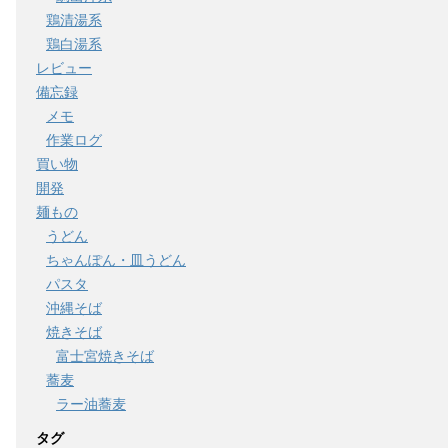
鶏清湯系
鶏白湯系
レビュー
備忘録
メモ
作業ログ
買い物
開発
麺もの
うどん
ちゃんぽん・皿うどん
パスタ
沖縄そば
焼きそば
富士宮焼きそば
蕎麦
ラー油蕎麦
タグ