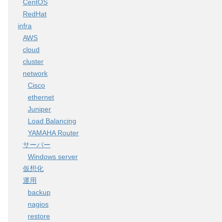
CentOS
RedHat
infra
AWS
cloud
cluster
network
Cisco
ethernet
Juniper
Load Balancing
YAMAHA Router
サーバー
Windows server
仮想化
運用
backup
nagios
restore