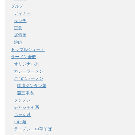
グルメ
ディナー
ランチ
定食
居酒屋
焼肉
トラブルシュート
ラーメン全般
オリジナル系
カレーラーメン
ご当地ラーメン
勝浦タンタン麺
燕三条系
タンメン
チャッチャ系
ちゃん系
つけ麺
ラーメン・中華そば