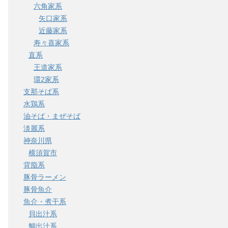
六角家系
矢口家系
近藤家系
寿々喜家系
直系
王道家系
環2家系
支那そば系
水鶏系
油そば・まぜそば
淡麗系
神奈川県
横須賀市
背脂系
豚骨ラーメン
豚骨魚介
魚介・煮干系
貝出汁系
鯛出汁系